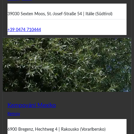
39030 Sexten Moos, St.-Josef-Straße 54 | Itálie (Südtirol)
+39 0474 710444
Kempování Mexiko
Kempy
6900 Bregenz, Hechtweg 4 | Rakousko (Vorarlbersko)