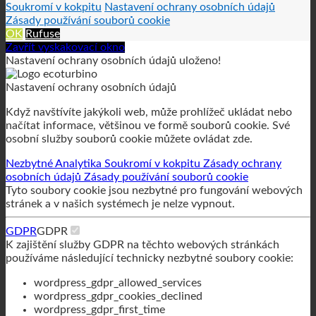
Soukromí v kokpitu
Nastavení ochrany osobních údajů
Zásady používání souborů cookie
OK
Rufuse
Zavřít vyskakovací okno
Nastavení ochrany osobních údajů uloženo!
Nastavení ochrany osobních údajů
Když navštívíte jakýkoli web, může prohlížeč ukládat nebo
načítat informace, většinou ve formě souborů cookie. Své
osobní služby souborů cookie můžete ovládat zde.
Nezbytné
Analytika
Soukromí v kokpitu
Zásady ochrany
osobních údajů
Zásady používání souborů cookie
Tyto soubory cookie jsou nezbytné pro fungování webových
stránek a v našich systémech je nelze vypnout.
GDPR
GDPR
K zajištění služby GDPR na těchto webových stránkách
používáme následující technicky nezbytné soubory cookie:
wordpress_gdpr_allowed_services
wordpress_gdpr_cookies_declined
wordpress_gdpr_first_time