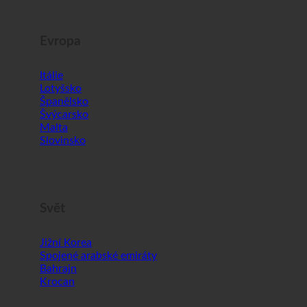
Evropa
Itálie
Lotyšsko
Španělsko
Švýcarsko
Malta
Slovinsko
Svět
Jižní Korea
Spojené arabské emiráty
Bahrajn
Krocan