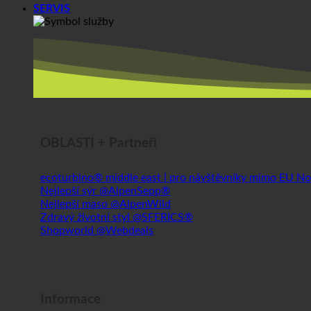
SERVIS
OBLASTI + Partneři
ecoturbino® middle east | pro návštěvníky mimo EU
Nejlepší sýr @AlpenSepp®
Nejlepší maso @AlpenWild
Zdravý životní styl @SFERICS®
Shopworld @Webdeals
Informace