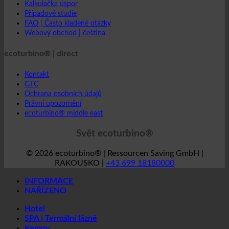
Kalkulačka úspor
Případové studie
FAQ | Často kladené otázky
Webový obchod | čeština
ecoturbino® | direct
Kontakt
GTC
Ochrana osobních údajů
Právní upozornění
ecoturbino® middle east
Svět ecoturbino®
© 2026 ecoturbino® | Ressourcen Saving GmbH |
RAKOUSKO |
+43 699 18180000
INFORMACE
NAŘÍZENO
Hotel
SPA | Termální lázně
Kempy