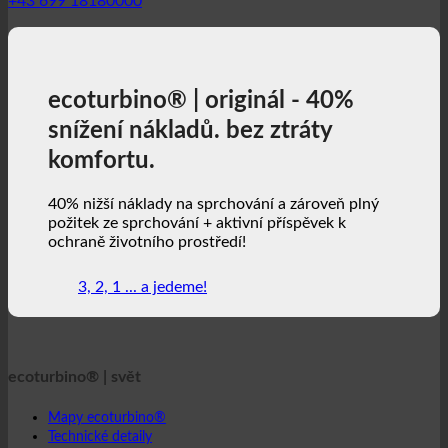
+43 699 18180000
ecoturbino® | originál - 40%
snížení nákladů. bez ztráty
komfortu.
40% nižší náklady na sprchování a zároveň plný
požitek ze sprchování + aktivní příspěvek k
ochraně životního prostředí!
3, 2, 1 ... a jedeme!
ecoturbino® | svět
Mapy ecoturbino®
Technické detaily