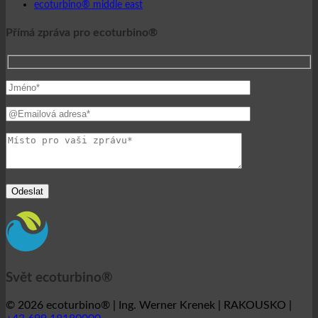
ecoturbino® middle east
Přímá zpráva pro ecoturbino®
Svět ecoturbino®
© 2026 ecoturbino® | Ing. Werner Krenek | RAKOUSKO |