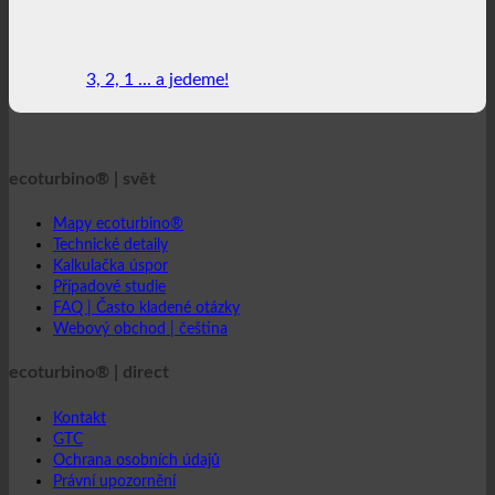
3, 2, 1 ... a jedeme!
ecoturbino® | svět
Mapy ecoturbino®
Technické detaily
Kalkulačka úspor
Případové studie
FAQ | Často kladené otázky
Webový obchod | čeština
ecoturbino® | direct
Kontakt
GTC
Ochrana osobních údajů
Právní upozornění