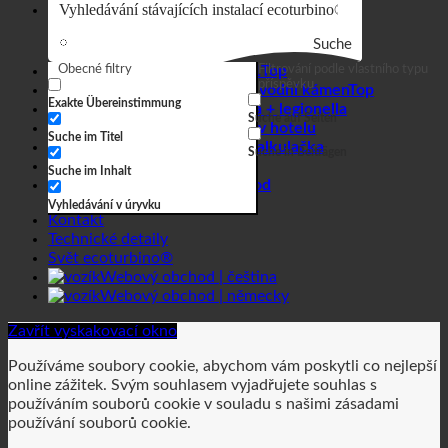
Suche
Obecné filtry
Efekt 7 v 1
Filtrování podle vlastního typu
příspěvku
Hygiena + vodní kámen
Exakte Übereinstimmung
Tvrdá voda + legionella
Suche auf Seiten
Spotřeba vody v hotelu
Suche im Titel
Úsporná kalkulačka
Suche in Beiträgen
Obchodní
Suche im Inhalt
Webový obchod
Vyhledávání v úryvku
Kontakt
Technické detaily
Svět ecoturbino®
Webový obchod | čeština
Webový obchod | německy
Zavřít vyskakovací okno
Používáme soubory cookie, abychom vám poskytli co nejlepší
online zážitek. Svým souhlasem vyjadřujete souhlas s
používáním souborů cookie v souladu s našimi zásadami
používání souborů cookie.