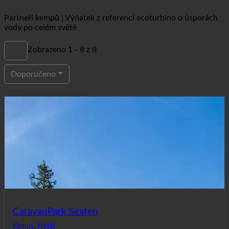
Partneři kempů | Výňatek z referencí ecoturbino o úsporách
vody po celém světě
Zobrazeno 1 - 8 z 8
Doporučeno
CaravanPark Sexten
Kempy
,
Hotel