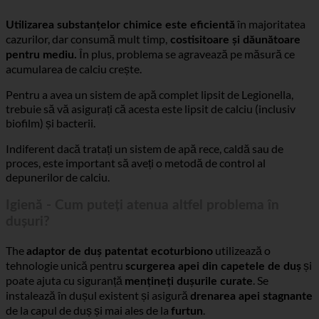
în majoritatea
Utilizarea substanțelor chimice este eficientă
cazurilor, dar consumă mult timp,
costisitoare și dăunătoare
În plus, problema se agravează pe măsură ce
pentru mediu.
acumularea de calciu crește.
Pentru a avea un sistem de apă complet lipsit de Legionella,
trebuie să vă asigurați că acesta este lipsit de calciu (inclusiv
biofilm) și bacterii.
Indiferent dacă tratați un sistem de apă rece, caldă sau de
proces, este important să aveți o metodă de control al
depunerilor de calciu.
Igienă - Cum puteți atenua altfel problema în
dușuri?
The
utilizează o
adaptor de duș patentat ecoturbiono
tehnologie unică pentru
și
scurgerea apei din capetele de duș
poate ajuta cu siguranță
. Se
mențineți dușurile curate
instalează în dușul existent și asigură
drenarea apei stagnante