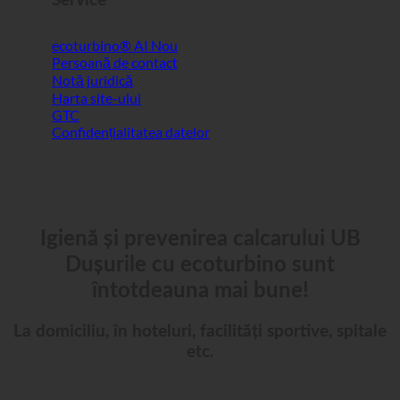
Service
ecoturbino® AI
Persoană de contact
Notă juridică
Harta site-ului
GTC
Confidențialitatea datelor
Igienă și prevenirea calcarului UB
Dușurile cu ecoturbino sunt
întotdeauna mai bune!
La domiciliu, în hoteluri, facilități sportive, spitale
etc.