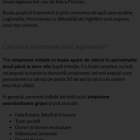
infectează apoi cu Legionella, iar persoana se îmbolnăvește de
boala legionarilor sau de febra Pontiac.
Boala poate fi transmisă și prin consumul de apă care conține
Legionella. Persoanele cu dificultăți de înghițire sunt expuse
unui risc crescut.
Care sunt simptomele bolii legionarilor?
The
de
simptome inițiale
boala apare de obicei în aproximativ
după infecție. Cu toate acestea, nu toți
două până la zece zile
cei expuși la bacterie dezvoltă simptome; cei mai expuși sunt
persoanele cu vârsta de peste 50 de ani și cei cu un sistem
imunitar slăbit.
În general, semnele inițiale ale bolii sunt
simptome
și pot include:
asemănătoare gripei
Febră mare, febră și frisoane
Tuse uscată
Dureri și dureri musculare