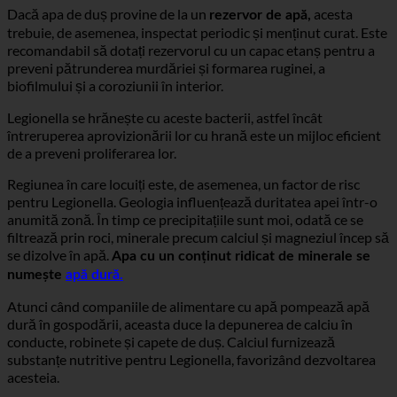
preveni supraviețuirea bacteriilor.
Dacă apa de duș provine de la un
acesta
rezervor de apă,
trebuie, de asemenea, inspectat periodic și menținut curat. Este
recomandabil să dotați rezervorul cu un capac etanș pentru a
preveni pătrunderea murdăriei și formarea ruginei, a
biofilmului și a coroziunii în interior.
Legionella se hrănește cu aceste bacterii, astfel încât
întreruperea aprovizionării lor cu hrană este un mijloc eficient
de a preveni proliferarea lor.
Regiunea în care locuiți este, de asemenea, un factor de risc
pentru Legionella. Geologia influențează duritatea apei într-o
anumită zonă. În timp ce precipitațiile sunt moi, odată ce se
filtrează prin roci, minerale precum calciul și magneziul încep să
se dizolve în apă.
Apa cu un conținut ridicat de minerale se
numește
apă dură.
Atunci când companiile de alimentare cu apă pompează apă
dură în gospodării, aceasta duce la depunerea de calciu în
conducte, robinete și capete de duș. Calciul furnizează
substanțe nutritive pentru Legionella, favorizând dezvoltarea