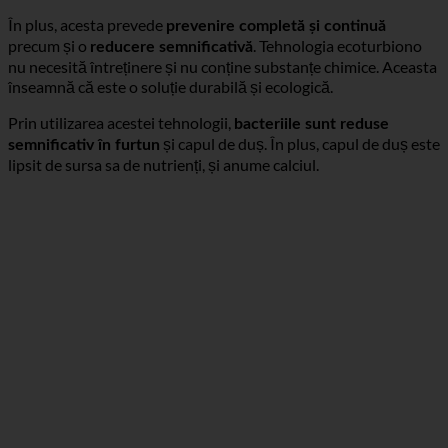
de la capul de duș și mai ales de la
.
furtun
În plus, acesta prevede
prevenire completă și continuă
precum și o
. Tehnologia ecoturbiono
reducere semnificativă
nu necesită întreținere și nu conține substanțe chimice. Aceasta
înseamnă că este o soluție durabilă și ecologică.
Prin utilizarea acestei tehnologii,
bacteriile sunt reduse
și capul de duș. În plus, capul de duș este
semnificativ în furtun
lipsit de sursa sa de nutrienți, și anume calciul.