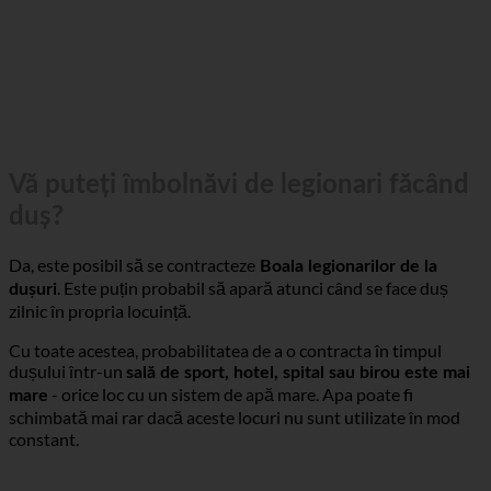
Vă puteți îmbolnăvi de legionari făcând
duș?
Da, este posibil să se contracteze
Boala legionarilor de la
. Este puțin probabil să apară atunci când se face duș
dușuri
zilnic în propria locuință.
Cu toate acestea, probabilitatea de a o contracta în timpul
dușului într-un
sală de sport, hotel, spital sau birou este mai
- orice loc cu un sistem de apă mare. Apa poate fi
mare
schimbată mai rar dacă aceste locuri nu sunt utilizate în mod
constant.