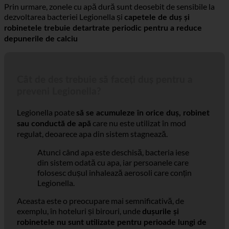
acesteia.
Prin urmare, zonele cu apă dură sunt deosebit de sensibile la
dezvoltarea bacteriei Legionella și
capetele de duș și
robinetele trebuie detartrate periodic pentru a reduce
depunerile de calciu
Cât de des trebuie să faceți duș pentru a
preveni Legionella?
Legionella poate
să se acumuleze în orice duș, robinet
care nu este utilizat în mod
sau conductă de apă
regulat, deoarece apa din sistem stagnează.
Atunci când apa este deschisă, bacteria iese
din sistem odată cu apa, iar persoanele care
folosesc dușul inhalează aerosoli care conțin
Legionella.
Aceasta este o preocupare mai semnificativă, de
exemplu, în hoteluri și birouri, unde
dușurile și