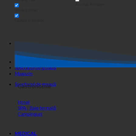
Sușă pe pagini
Urmăriți Titel
Accesați Beiträgen
Urmăriți Inhalt
Căutare în excerpt
Spectacol de groază
Magazin
Spectacol de groază
Gastronomie
Hotel
SPA | Baie termală
Campinguri