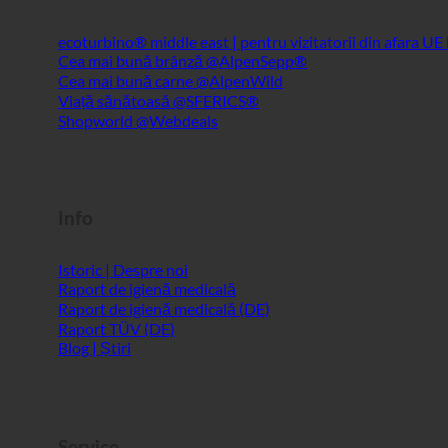
DOMENII + Parteneri
ecoturbino® middle east | pentru vizitatorii din afara UE
Cea mai bună brânză @AlpenSepp®
Cea mai bună carne @AlpenWild
Viață sănătoasă @SFERICS®
Shopworld @Webdeals
Info
Istoric | Despre noi
Raport de igienă medicală
Raport de igienă medicală (DE)
Raport TÜV (DE)
Blog | Știri