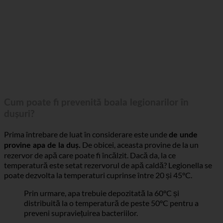
Cum poate fi prevenită boala legionarilor în
dușuri?
Prima întrebare de luat în considerare este unde
de unde
De obicei, aceasta provine de la un
provine apa de la duș.
rezervor de apă care poate fi încălzit. Dacă da, la ce
temperatură este setat rezervorul de apă caldă? Legionella se
poate dezvolta la temperaturi cuprinse între 20 și 45°C.
Prin urmare, apa trebuie depozitată la 60°C și
distribuită la o temperatură de peste 50°C pentru a