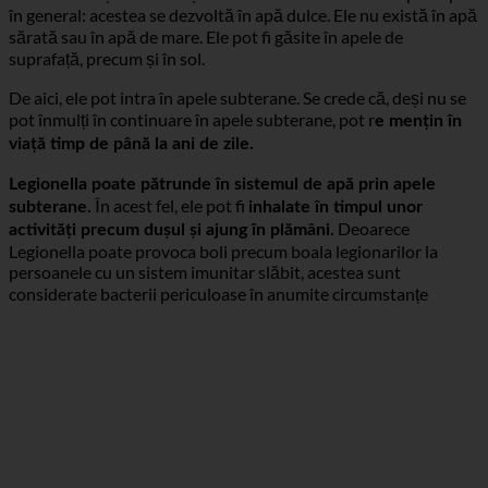
similar înmulțirii umidității sau a bacteriilor transmise prin apă
în general: acestea se dezvoltă în apă dulce. Ele nu există în apă
sărată sau în apă de mare. Ele pot fi găsite în apele de
suprafață, precum și în sol.
De aici, ele pot intra în apele subterane. Se crede că, deși nu se
pot înmulți în continuare în apele subterane, pot r
e mențin în
viață timp de până la ani de zile.
Legionella poate pătrunde în sistemul de apă prin apele
În acest fel, ele pot fi
subterane.
inhalate în timpul unor
Deoarece
activități precum dușul și ajung în plămâni.
Legionella poate provoca boli precum boala legionarilor la
persoanele cu un sistem imunitar slăbit, acestea sunt
considerate bacterii periculoase în anumite circumstanțe