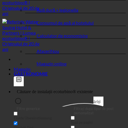
Igienă + calcar
Apă dură + legionella
Consumul de apă al hotelului
Calculator de economisire
Afaceri
Magazin online
Magazin
GASTRONOMIE
Urmăriți
Filtre generice
Filtrați după tipul de post
personalizat
Exakte Übereinstimmung