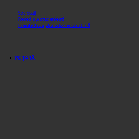
Zone+
Societăți
Reședințe studențești
Înainte și după analiza ecoturbină
PE ȚARĂ