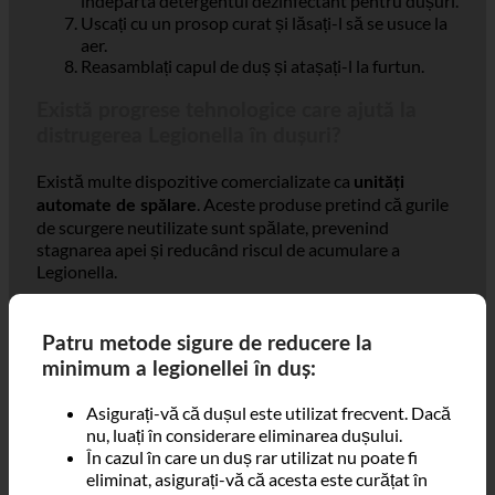
Aruncați apă peste părțile curate pentru a
îndepărta detergentul dezinfectant pentru dușuri.
Uscați cu un prosop curat și lăsați-l să se usuce la
aer.
Reasamblați capul de duș și atașați-l la furtun.
Există progrese tehnologice care ajută la
distrugerea Legionella în dușuri?
Există multe dispozitive comercializate ca
unități
. Aceste produse pretind că gurile
automate de spălare
de scurgere neutilizate sunt spălate, prevenind
stagnarea apei și reducând riscul de acumulare a
Legionella.
Patru metode sigure de reducere la
minimum a legionellei în duș:
Asigurați-vă că dușul este utilizat frecvent. Dacă
nu, luați în considerare eliminarea dușului.
În cazul în care un duș rar utilizat nu poate fi