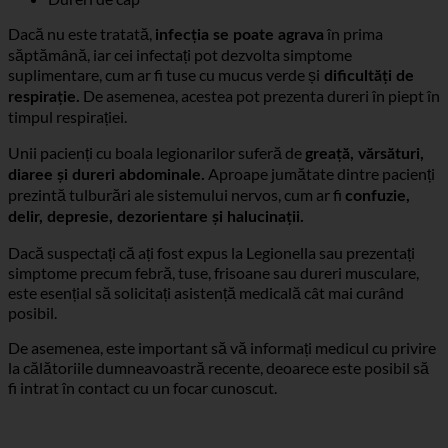
Slăbiciune (astenie)
Dureri de cap
Dacă nu este tratată,
în prima
infecția se poate agrava
săptămână, iar cei infectați pot dezvolta simptome
suplimentare, cum ar fi tuse cu mucus verde și
dificultăți de
De asemenea, acestea pot prezenta dureri în piept în
respirație.
timpul respirației.
Unii pacienți cu boala legionarilor suferă de
greață, vărsături,
Aproape jumătate dintre pacienți
diaree și dureri abdominale.
prezintă tulburări ale sistemului nervos, cum ar fi
confuzie,
delir, depresie, dezorientare și halucinații.
Dacă suspectați că ați fost expus la Legionella sau prezentați
simptome precum febră, tuse, frisoane sau dureri musculare,
este esențial să solicitați asistență medicală cât mai curând
posibil.
De asemenea, este important să vă informați medicul cu privire
la călătoriile dumneavoastră recente, deoarece este posibil să
fi intrat în contact cu un focar cunoscut.