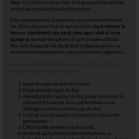
robinetele nu sunt utilizate pentru perioade lungi de
Cu toate acestea, chiar și în gospodăriile private,
timp.
orice baie de oaspeți poate fi în pericol.
Este recomandabil ca dușurile sau robinetele folosite
rar să funcționeze timp de aproximativ
două minute în
fiecare săptămână sau până când apa caldă și rece
aceeași temperatură ca în prizele utilizate
ajunge la
frecvent. Asigurați-vă că părăsiți încăperea pentru a
evita inhalarea aerosolilor care pot conține Legionella.
Cum să dezinfectați capul de duș pentru a
preveni boala legionarilor:
Scoateți capul de duș din furtun.
Dezasamblați capul de duș.
Așezați părțile capului de duș și ale furtunului în
chiuvetă și înmuiați-le în apă fierbinte cu un
detergent adecvat pentru cap de duș.
Utilizați o perie pentru a îndepărta reziduurile
persistente.
Clătiți toate piesele cu apă curată.