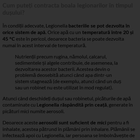
Cum puteți contracta boala legionarilor în timpul
dușului?
În condiții adecvate, Legionella
bacteriile se pot dezvolta în
Orice apă cu un
orice sistem de apă.
temperatură între 20 și
este în pericol, deoarece bacteria se poate dezvolta
45 °C
numai în acest interval de temperatură.
Nutrienții precum rugina, nămolul, calcarul,
sedimentele și algele contribuie, de asemenea, la
dezvoltarea acestor bacterii. Acestea devin o
problemă deosebită atunci când apa dintr-un
sistem stagnează (de exemplu, atunci când un duș
sau un robinet nu este utilizat în mod regulat).
Atunci când deschideți dușul sau robinetul, picăturile de apă
contaminate cu L
, generate în
egionella răspândită prin ceață
picături mici numite aerosoli.
Deoarece aceste
pentru a fi
aerosolii sunt suficient de mici
inhalate, acestea pătrund în plămâni prin inhalare. Plămânii se