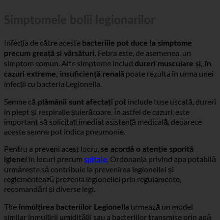
Simptomele bolii legionarilor
Infecția de către aceste
bacteriile pot duce la simptome
Febra este, de asemenea, un
precum greață și vărsături.
simptom comun. Alte simptome includ
dureri musculare și, în
poate rezulta în urma unei
cazuri extreme, insuficiență renală
infecții cu bacteria Legionella.
Semne că
pot include tuse uscată, dureri
plămânii sunt afectați
în piept și respirație șuierătoare. În astfel de cazuri, este
important să solicitați imediat asistență medicală, deoarece
aceste semne pot indica pneumonie.
Pentru a preveni acest lucru,
se acordă o atenție sporită
în locuri precum
. Ordonanța privind apa potabilă
igienei
spitale
urmărește să contribuie la prevenirea legionellei și
reglementează prezența legionellei prin regulamente,
recomandări și diverse legi.
The
urmează un model
înmulțirea bacteriilor Legionella