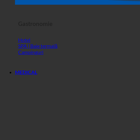
Spectacol de groază
Gastronomie
Hotel
SPA | Baie termală
Campinguri
MEDICAL