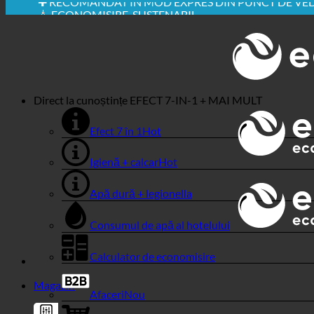
✚ RECOMANDAT ÎN MOD EXPRES DIN PUNCT DE VE
💧 ECONOMISIRE. SUSTENABIL.
🌍 CALITATE + ÎNCREDERE + GARANȚIE | UTILIZATE 
Direct la cunoștințe
EFECT 7-IN-1 + MAI MULT
Efect 7 în 1
Igienă + calcar
Apă dură + legionella
Consumul de apă al hotelului
Calculator de economisire
Magazin
Afaceri