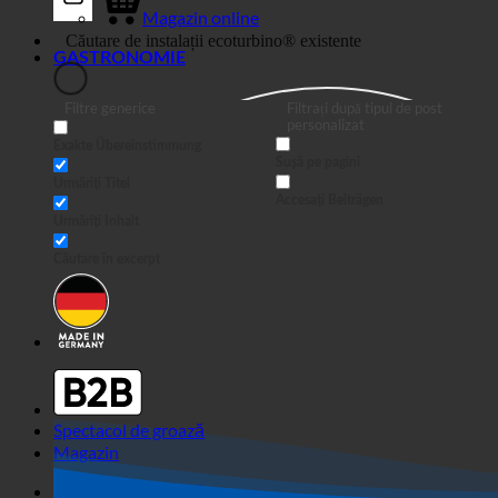
Magazin online
GASTRONOMIE
Filtre generice
Filtrați după tipul de post
personalizat
Exakte Übereinstimmung
Sușă pe pagini
Urmăriți Titel
Accesați Beiträgen
Urmăriți Inhalt
Căutare în excerpt
Spectacol de groază
Magazin