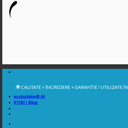
🔆 IGIENĂ SANITARĂ MAXIMĂ
✚ RECOMANDAT ÎN MOD EXPRES DIN PUNCT DE VE
💧 ECONOMISIRE. SUSTENABIL.
🌍 CALITATE + ÎNCREDERE + GARANȚIE | UTILIZATE 
ecoturbino® AI
ȘTIRI | Blog
🔆 IGIENĂ SANITARĂ MAXIMĂ