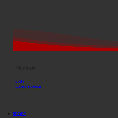
Medicale
Spital
Case de pensii