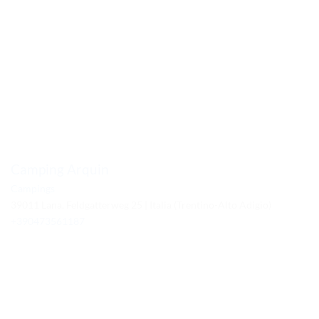
Camping Arquin
Campings
39011 Lana, Feldgatterweg 25 | Italia (Trentino-Alto Adigio)
+390473561187