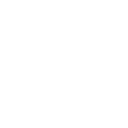
+39 0474 710444
Knappenhof
Hotel
39041 Reisenschuh, Pflersch 86 | Italia (Trentino-Alto Adigio)
+39 0472 770 594