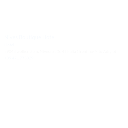
Nives Boutique Hotel
Hotel
39048 wolkenstein, Nivesstraße 4 | Italia (Trentino-Alto Adigio)
+39 471 773329