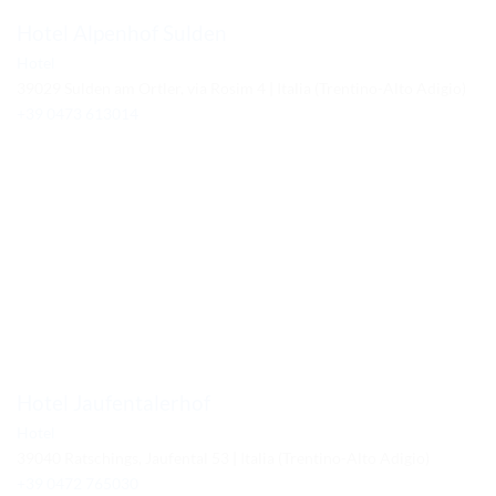
Hotel Alpenhof Sulden
Hotel
39029 Sulden am Ortler, via Rosim 4 | Italia (Trentino-Alto Adigio)
+39 0473 613014
Hotel Jaufentalerhof
Hotel
39040 Ratschings, Jaufental 53 | Italia (Trentino-Alto Adigio)
+39 0472 765030