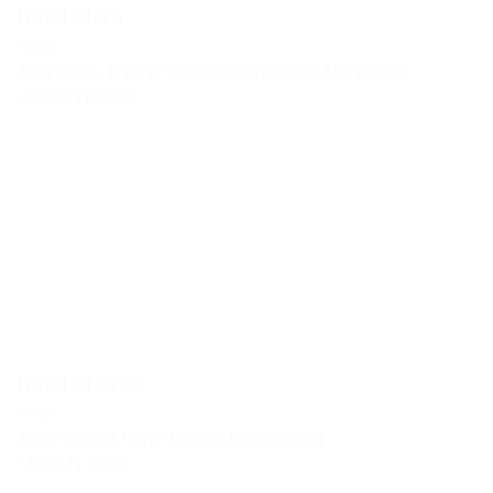
Hotel Clara
Hotel
39040 vahm, Brennerstr. 64 | Italia (Trentino-Alto Adigio)
+39 0472 833777
Hotel Ariston
Hotel
30020 Bibione, Corso Europa | Italia (Véneto)
+39 0431 43138