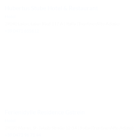
Hubertus Stube Hotel & Restaurant
Hotel
39040 Laion, Lajen Ried 117 A | Italia (Trentino-Alto Adigio)
+39 0471 655612
Ferienidylle Residence Gstrein
Hotel
39020 Meran, St.-Jakob-Straße 12-14 | Italia (Trentino-Alto Adigio)
+39 0473 96 71 44