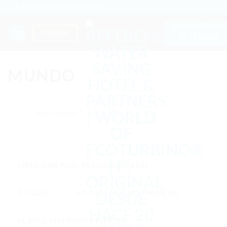
Saltar
🔆 MÁXIMA HIGIENE SANITARIA
al
✚ RECOMENDACIÓN MÉDICA EXPRESA
ESPECTÁCULO
contenido
TIENDA
💧 AHORRADOR. SOSTENIBLE.
DE TERROR
🌍 CALIDAD + CONFIANZA + GARANTÍA | EN USO EN TODO EL MUNDO
MUNDO
Mostrando 1 - 48 de 75
ORDENAR POR:
RECOMENDADO
TÍTULO
LO MÁS NUEVO PRIMERO
EL MÁS ANTIGUO PRIMERO