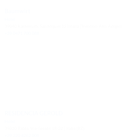
Baumwirt
Hotel
39040 Kastelruth, San Miguel 12 | Italia (Trentino-Alto Adigio)
+39 0471 700 088
RESIDENCIA GEROLD
Hotel
39020 Rablà, Via Gerold 18-22 | Italia (BZ)
+39 320 4262 008