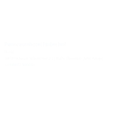
Panoramahotel Huberhof
Hotel
39037 Maran, Via Huber 21 | Italia (Trentino-Alto Adige)
+39 0472 520250