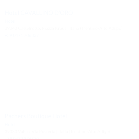
Hotel CAVALLINO D'ORO
Hotel
39040 Castelrotto, Piazza Kraus | Italia (Trentino-Alto Adigio)
+39 0471 706337
Pachers Boutique Hotel
Hotel
39030 Vahrn, Via Pusteria | Italia (Trentino-Alto Adige)
+39 0472 836570