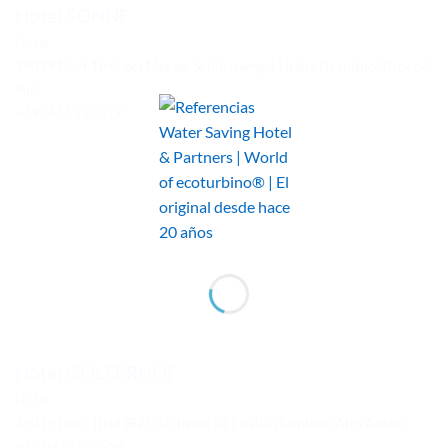
Hotel SONNE
Hotel
39019 Dorf Tirol bei Meran, Schlossweg 4 | Italia (Trentino-Tirol del
Sur)
+390473 923319
Hotel GOLSERHOF
Hotel
39019 Dorf Tirol (BZ), Aichweg 32 | Italia (Trentino-Alto Adige)
+39 0473 923294