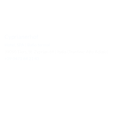
Cyprianerhof
Hotel
,
SPA | Baño termal
39050 Tiers, St. Zyprian 69 | Italia (Trentino-Alto Adigio)
+39 0471 64 21 43