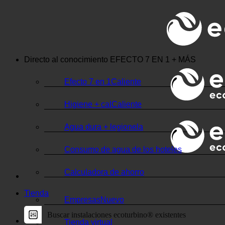
💧 AHORRADOR. SOSTENIBLE.
🌍 CALIDAD + CONFIANZA + GARANTÍA | EN USO 
Directo al conocimiento
EFECTO 7 EN 1 + MÁS
Efecto 7 en 1
Higiene + cal
Agua dura + legionela
Consumo de agua de los hoteles
Calculadora de ahorro
Tienda
Empresas