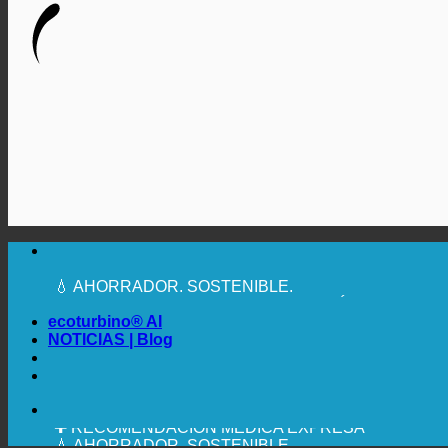
🔆 MÁXIMA HIGIENE SANITARIA
✚ RECOMENDACIÓN MÉDICA EXPRESA
💧 AHORRADOR. SOSTENIBLE.
🌍 CALIDAD + CONFIANZA + GARANTÍA | EN USO 
ecoturbino® AI
NOTICIAS | Blog
🔆 MÁXIMA HIGIENE SANITARIA
✚ RECOMENDACIÓN MÉDICA EXPRESA