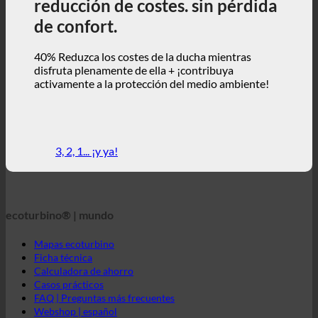
disfruta plenamente de ella + ¡contribuya
activamente a la protección del medio ambiente!
3, 2, 1... ¡y ya!
ecoturbino® | mundo
Mapas ecoturbino
Ficha técnica
Calculadora de ahorro
Casos prácticos
FAQ | Preguntas más frecuentes
Webshop | español
ecoturbino® | directo
Póngase en contacto con