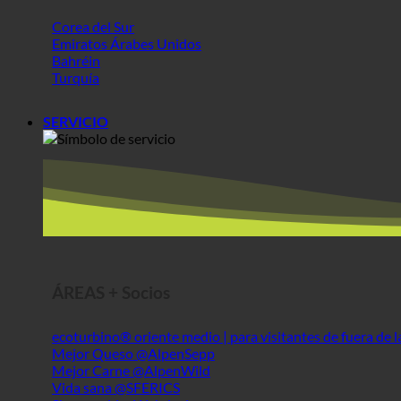
Turquía
SERVICIO
ÁREAS + Socios
ecoturbino® oriente medio | para visitantes de fuera de 
Mejor Queso @AlpenSepp
Mejor Carne @AlpenWild
Vida sana @SFERICS
Shopworld @Webdeals