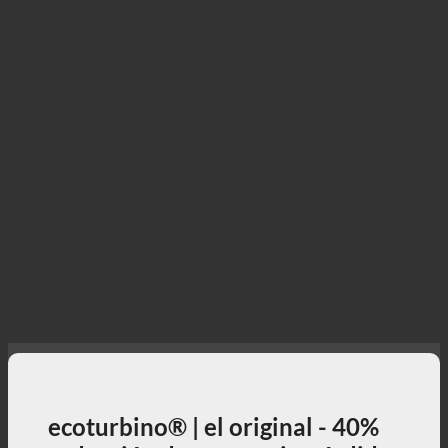
ecoturbino® | el original - 40%
reducción de costes. sin pérdida
de confort.
40% Reduzca los costes de la ducha mientras