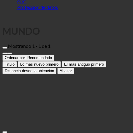
MUNDO
Mostrando 1 - 1 de 1
Ordenar por:
Recomendado
Título
Lo más nuevo primero
El más antiguo primero
Distancia desde la ubicación
Al azar
Hotel JW Marriott
Hotel
06546 Seocho-gu, 176, SINBANPO-RO, SEOCHO-GU | Corea del Sur
(Seúl)