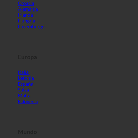
Luxemburgo
Europa
Italia
Letonia
España
Suiza
Malta
Eslovenia
Mundo
Corea del Sur
Emiratos Árabes Unidos
Bahréin