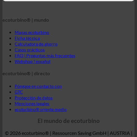
Mapas ecoturbino
Ficha técnica
Calculadora de ahorro
Casos prácticos
FAQ | Preguntas más frecuentes
Webshop | español
ecoturbino® | directo
Póngase en contacto con
GTC
Protección de datos
Menciones legales
ecoturbino® oriente medio
El mundo de ecoturbino
© 2026 ecoturbino® | Ressourcen Saving GmbH | AUSTRIA |
+43 699 18180000
INFORMACIÓN
ORDENADO POR