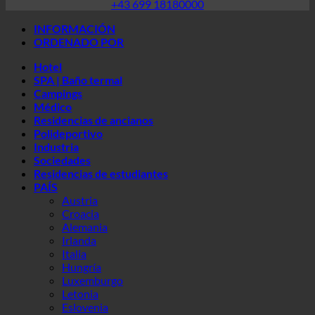
Hotel
SPA | Baño termal
Campings
Médico
Residencias de ancianos
Polideportivo
Industria
Sociedades
Residencias de estudiantes
PAÍS
Austria
Croacia
Alemania
Irlanda
Italia
Hungría
Luxemburgo
Letonia
Eslovenia
Corea del Sur
España
Suiza
Emiratos Árabes Unidos