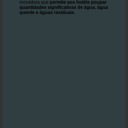
proteção do ambiente.
tecnologia ecoturbino
oferece uma solução
inovadora que
permite aos hotéis poupar
quantidades significativas de água, água
quente e águas residuais.