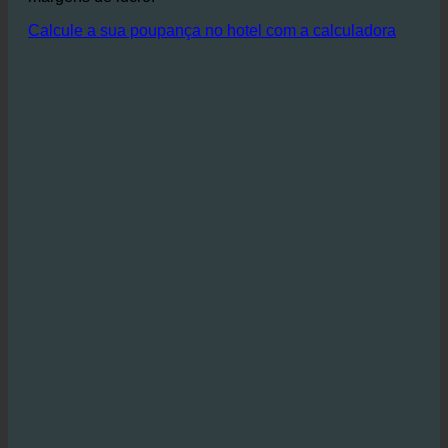
águas residuais permitem poupanças substanciais de
custos que contribuem diretamente para melhorar as
margens de lucro.
Calcule a sua poupança no hotel com a calculadora