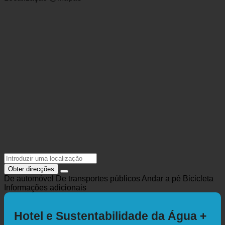
info@urlaubsresort-haferle.com
https://urlaubsresort-hafele.com/
Localização @Mapas
Obter direcções
De automóvel
De transportes públicos
Andar a pé
Bicicleta
Informações adicionais