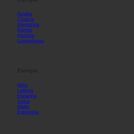
Europa
Áustria
Croácia
Alemanha
Irlanda
Hungria
Luxemburgo
Europa
Itália
Letónia
Espanha
Suíça
Malta
Eslovénia