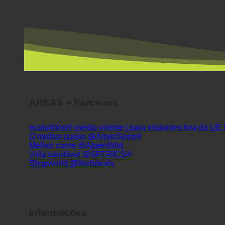
ÁREAS + Parceiros
ecoturbino® médio oriente | para visitantes fora da UE
O melhor queijo @AlpenSepp®
Melhor carne @AlpenWild
Vida saudável @SFERICS®
Shopworld @Webdeals