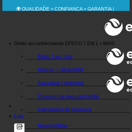
🔆 MÁXIMA HIGIENE SANITÁRIA
RECOMENDAÇÃO MÉDICA EXPRESSA
💧 POUPANÇA. SUSTENTÁVEL.
🌍 QUALIDADE + CONFIANÇA + GARANTIA |
UTILIZADO EM TODO O MUNDO
Direto ao conhecimento
EFEITO 7 EM 1 + MAIS
Efeito 7 em 1
Higiene + calcário
Água dura + legionela
Consumo de água dos hotéis
Calculadora de poupança
Loja