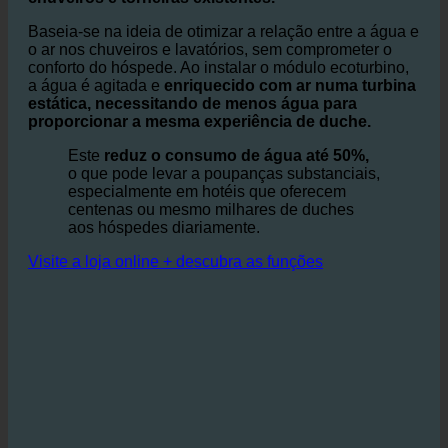
O ecoturbino® é um sistema simples, mas altamente
módulo adaptador eficaz que se integra nos
chuveiros e torneiras existentes.
Baseia-se na ideia de otimizar a relação entre a água e
o ar nos chuveiros e lavatórios, sem comprometer o
conforto do hóspede. Ao instalar o módulo ecoturbino,
a água é agitada e
enriquecido com ar numa turbina
estática, necessitando de menos água para
proporcionar a mesma experiência de duche.
Este
reduz o consumo de água até 50%,
o que pode levar a poupanças substanciais,
especialmente em hotéis que oferecem
centenas ou mesmo milhares de duches
aos hóspedes diariamente.
Visite a loja online + descubra as funções