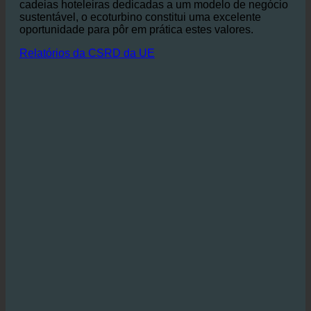
seu empenho na sustentabilidade, que é
cada vez
mais popular entre os hóspedes que preferem
alojamentos ecológicos.
Especialmente para as
cadeias hoteleiras dedicadas a um modelo de negócio
sustentável, o ecoturbino constitui uma excelente
oportunidade para pôr em prática estes valores.
Relatórios da CSRD da UE