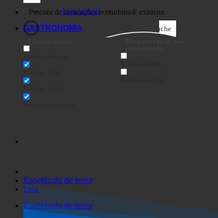
Negócios
Loja virtual
GASTRONOMIA
Suche
Filtros genéricos
Filtrar por tipo de post
personalizado
Excelente imagem
Suche auf Seiten
Suche im Titel
Entrar em artigos
Suche im Inhalt
Pesquisar no excerto
Espetáculo de terror
Loja