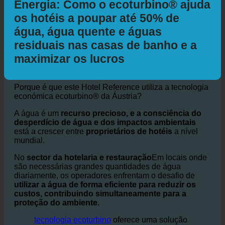
Hotel e Sustentabilidade da Água +
Energia: Como o ecoturbino® ajuda
os hotéis a poupar até 50% de
água, água quente e águas
residuais nas casas de banho e a
maximizar os lucros
Porque é que este Hotel Reference utiliza a tecnologia
económica ecoturbino® da Áustria?
A água é um
recurso precioso, e a consciência do
desperdício de água e dos impactos ambientais
está a crescer entre
proprietários de hotéis
a nível
mundial.
No
sector da hotelaria e restauração
Em locais onde
são necessárias grandes quantidades de água
diariamente, os operadores enfrentam o desafio de
utilizar a água de forma eficiente para reduzir os
custos, contribuindo simultaneamente para a