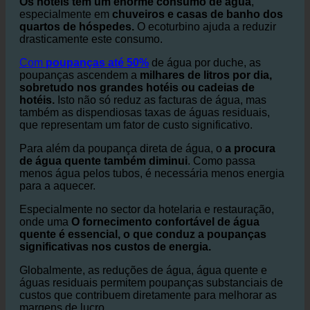
em casas de banho e chuveiros de hotéis
Os hotéis têm um enorme consumo de água
,
especialmente em
chuveiros e casas de banho dos
quartos de hóspedes.
O ecoturbino ajuda a reduzir
drasticamente este consumo.
Com
poupanças até 50%
de água por duche, as
poupanças ascendem a
milhares de litros por dia,
sobretudo nos grandes hotéis ou cadeias de
hotéis.
Isto não só reduz as facturas de água, mas
também as dispendiosas taxas de águas residuais,
que representam um fator de custo significativo.
Para além da poupança direta de água, o
a procura
de água quente também diminui
. Como passa
menos água pelos tubos, é necessária menos energia
para a aquecer.
Especialmente no sector da hotelaria e restauração,
onde uma
O fornecimento confortável de água
quente é essencial, o que conduz a poupanças
significativas nos custos de energia.
Globalmente, as reduções de água, água quente e