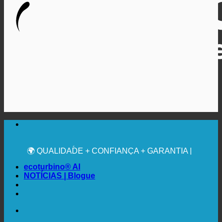
🔆 MÁXIMA HIGIENE SANITÁRIA
RECOMENDAÇÃO MÉDICA EXPRESSA
💧 POUPANÇA. SUSTENTÁVEL.
🌍 QUALIDADE + CONFIANÇA + GARANTIA |
UTILIZADO EM TODO O MUNDO
ecoturbino® AI
NOTÍCIAS | Blogue