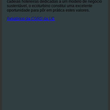
mais popular entre os hóspedes que preferem
alojamentos ecológicos.
Especialmente para as
cadeias hoteleiras dedicadas a um modelo de negócio
sustentável, o ecoturbino constitui uma excelente
oportunidade para pôr em prática estes valores.
Relatórios da CSRD da UE