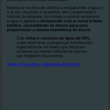
O ecoturbino® é um sistema simples, mas altamente
módulo adaptador eficaz que se integra nos
chuveiros e torneiras existentes.
Baseia-se na ideia de otimizar a relação entre a água e
o ar nos chuveiros e lavatórios, sem comprometer o
conforto do hóspede. Ao instalar o módulo ecoturbino,
a água é agitada e
enriquecido com ar numa turbina
estática, necessitando de menos água para
proporcionar a mesma experiência de duche.
Este
reduz o consumo de água até 50%,
o que pode levar a poupanças substanciais,
especialmente em hotéis que oferecem
centenas ou mesmo milhares de duches
aos hóspedes diariamente.
Visite a loja online + descubra as funções