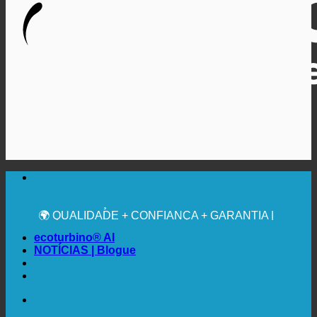
🔆 MÁXIMA HIGIENE SANITÁRIA
RECOMENDAÇÃO MÉDICA EXPRESSA
💧 POUPANÇA. SUSTENTÁVEL.
🌍 QUALIDADE + CONFIANÇA + GARANTIA |
UTILIZADO EM TODO O MUNDO
ecoturbino® AI
NOTÍCIAS | Blogue
🔆 MÁXIMA HIGIENE SANITÁRIA