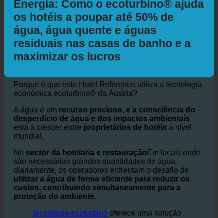
Hotel e Sustentabilidade da Água +
Energia: Como o ecoturbino® ajuda
os hotéis a poupar até 50% de
água, água quente e águas
residuais nas casas de banho e a
maximizar os lucros
Porque é que este Hotel Reference utiliza a tecnologia
económica ecoturbino® da Áustria?
A água é um
recurso precioso, e a consciência do
desperdício de água e dos impactos ambientais
está a crescer entre
proprietários de hotéis
a nível
mundial.
No
sector da hotelaria e restauração
Em locais onde
são necessárias grandes quantidades de água
diariamente, os operadores enfrentam o desafio de
utilizar a água de forma eficiente para reduzir os
custos, contribuindo simultaneamente para a
proteção do ambiente.