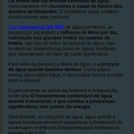
em casas de banho e chuveiros de hotéis
Os hotéis têm um enorme consumo de água
,
especialmente em
chuveiros e casas de banho dos
quartos de hóspedes.
O ecoturbino ajuda a reduzir
drasticamente este consumo.
Com
poupanças até 50%
de água por duche, as
poupanças ascendem a
milhares de litros por dia,
sobretudo nos grandes hotéis ou cadeias de
hotéis.
Isto não só reduz as facturas de água, mas
também as dispendiosas taxas de águas residuais,
que representam um fator de custo significativo.
Para além da poupança direta de água, o
a procura
de água quente também diminui
. Como passa
menos água pelos tubos, é necessária menos energia
para a aquecer.
Especialmente no sector da hotelaria e restauração,
onde uma
O fornecimento confortável de água
quente é essencial, o que conduz a poupanças
significativas nos custos de energia.
Globalmente, as reduções de água, água quente e