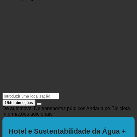
holding@eurothermen.at
https://www.eurothermen.at/bad-ischl/
Localização @Mapas
Obter direcções
De automóvel
De transportes públicos
Andar a pé
Bicicleta
Informações adicionais