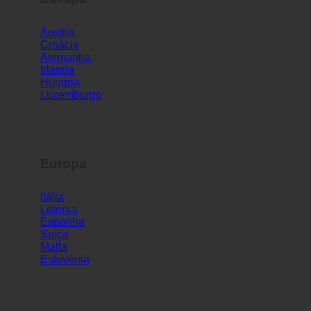
Europa
Áustria
Croácia
Alemanha
Irlanda
Hungria
Luxemburgo
Europa
Itália
Letónia
Espanha
Suíça
Malta
Eslovénia