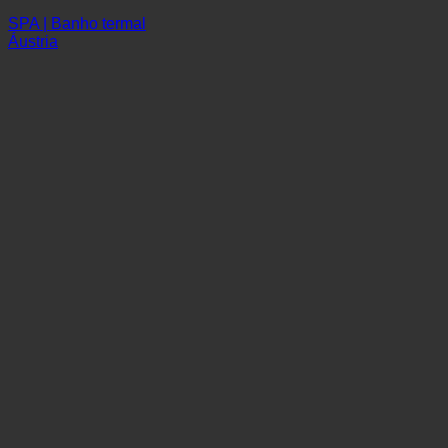
Eurothermen Resort Bad Ischl
SPA | Banho termal
Áustria