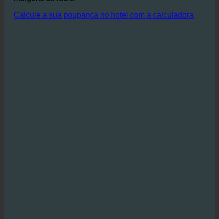
águas residuais permitem poupanças substanciais de
custos que contribuem diretamente para melhorar as
margens de lucro.
Calcule a sua poupança no hotel com a calculadora