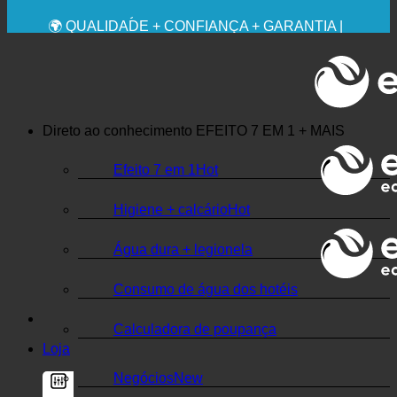
RECOMENDAÇÃO MÉDICA EXPRESSA
💧 POUPANÇA. SUSTENTÁVEL.
🌍 QUALIDADE + CONFIANÇA + GARANTIA |
UTILIZADO EM TODO O MUNDO
Direto ao conhecimento
EFEITO 7 EM 1 + MAIS
Efeito 7 em 1
Higiene + calcário
Água dura + legionela
Consumo de água dos hotéis
Calculadora de poupança
Loja