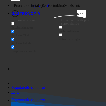
Negócios
Loja virtual
GASTRONOMIA
Suche
Filtros genéricos
Filtrar por tipo de post
personalizado
Excelente imagem
Suche auf Seiten
Suche im Titel
Entrar em artigos
Suche im Inhalt
Pesquisar no excerto
Espetáculo de terror
Loja