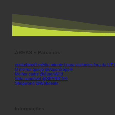
ÁREAS + Parceiros
ecoturbino® médio oriente | para visitantes fora da UE
O melhor queijo @AlpenSepp®
Melhor carne @AlpenWild
Vida saudável @SFERICS®
Shopworld @Webdeals