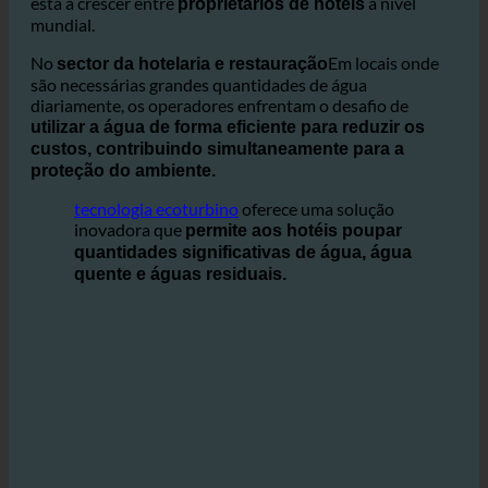
A água é um
recurso precioso, e a consciência do
desperdício de água e dos impactos ambientais
está a crescer entre
a nível
proprietários de hotéis
mundial.
No
Em locais onde
sector da hotelaria e restauração
são necessárias grandes quantidades de água
diariamente, os operadores enfrentam o desafio de
utilizar a água de forma eficiente para reduzir os
custos, contribuindo simultaneamente para a
proteção do ambiente.
tecnologia ecoturbino
oferece uma solução
inovadora que
permite aos hotéis poupar
quantidades significativas de água, água
quente e águas residuais.