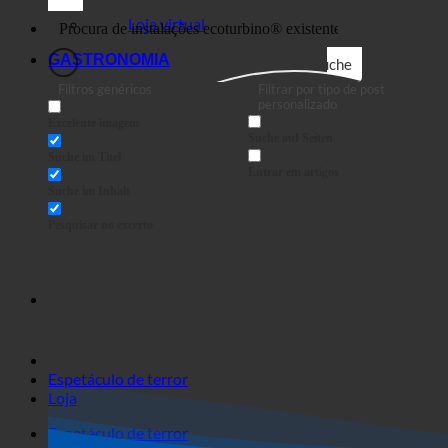
Negócios
Loja virtual
GASTRONOMIA
Suche
Filtros genéricos
Filtrar por tipo de post
personalizado
Excelente imagem
Suche auf Seiten
Suche im Titel
Entrar em artigos
Suche im Inhalt
Pesquisar no excerto
Espetáculo de terror
Loja