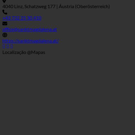
Marcador
Informações de contacto
4040 Linz, Schatzweg 177 | Áustria (Oberösterreich)
+43 732 25 30 410
office@sanktmagdalena.at
https://sanktmagdalena.at/
Localização @Mapas