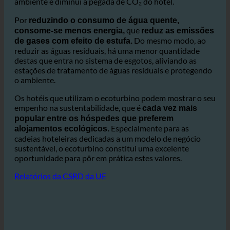
do sector. Cada redução na
impacto ambiental
utilização de água e energia tem um efeito positivo no
ambiente e diminui a pegada de CO₂ do hotel.
Por
reduzindo o consumo de água quente,
que
consome-se menos energia,
reduz as emissões
Do mesmo modo, ao
de gases com efeito de estufa.
reduzir as águas residuais, há uma menor quantidade
destas que entra no sistema de esgotos, aliviando as
estações de tratamento de águas residuais e protegendo
o ambiente.
Os hotéis que utilizam o ecoturbino podem mostrar o seu
empenho na sustentabilidade, que é
cada vez mais
popular entre os hóspedes que preferem
Especialmente para as
alojamentos ecológicos.
cadeias hoteleiras dedicadas a um modelo de negócio
sustentável, o ecoturbino constitui uma excelente
oportunidade para pôr em prática estes valores.
Relatórios da CSRD da UE