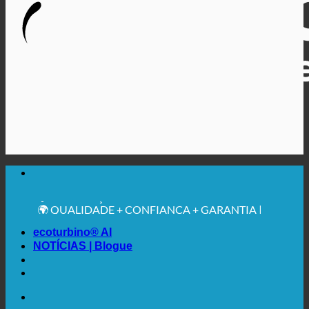
🔆 MÁXIMA HIGIENE SANITÁRIA
RECOMENDAÇÃO MÉDICA EXPRESSA
💧 POUPANÇA. SUSTENTÁVEL.
🌍 QUALIDADE + CONFIANÇA + GARANTIA |
UTILIZADO EM TODO O MUNDO
ecoturbino® AI
NOTÍCIAS | Blogue