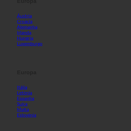
Europa
Áustria
Croácia
Alemanha
Irlanda
Hungria
Luxemburgo
Europa
Itália
Letónia
Espanha
Suíça
Malta
Eslovénia