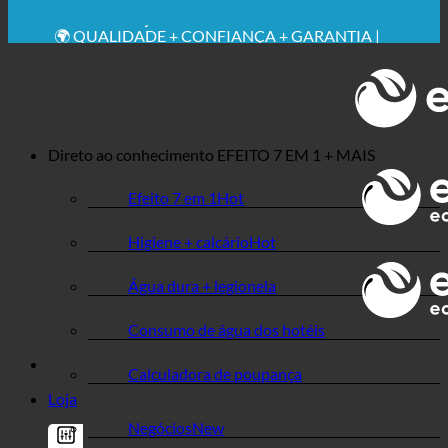
🔆 MÁXIMA HIGIENE SANITÁRIA
RECOMENDAÇÃO MÉDICA EXPRESSA
💧 POUPANÇA. SUSTENTÁVEL.
🌍 QUALIDADE + CONFIANÇA + GARANTIA |
UTILIZADO EM TODO O MUNDO
Direto ao conhecimento
EFEITO 7 EM 1 + MAIS
Efeito 7 em 1
Higiene + calcário
Água dura + legionela
Consumo de água dos hotéis
Calculadora de poupança
Loja