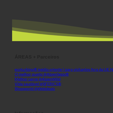
ÁREAS + Parceiros
ecoturbino® médio oriente | para visitantes fora da UE
O melhor queijo @AlpenSepp®
Melhor carne @AlpenWild
Vida saudável @SFERICS®
Shopworld @Webdeals