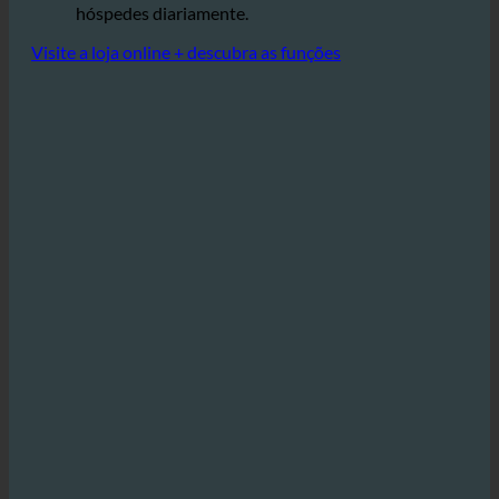
especialmente em hotéis que oferecem
centenas ou mesmo milhares de duches aos
hóspedes diariamente.
Visite a loja online + descubra as funções