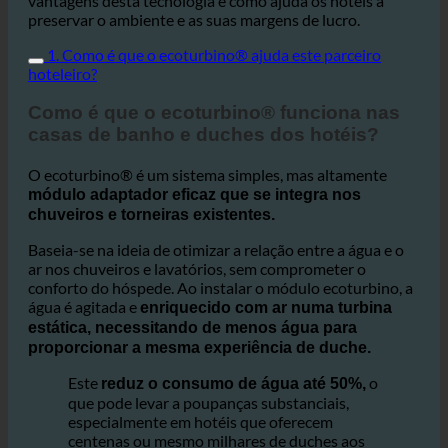
Este artigo explica como funciona o ecoturbino, as
vantagens desta tecnologia e como ajuda os hotéis a
preservar o ambiente e as suas margens de lucro.
1. Como é que o ecoturbino® ajuda este parceiro
hoteleiro?
Como é que o ecoturbino® funciona nas
casas de banho e duches dos hotéis?
O ecoturbino® é um sistema simples, mas altamente
módulo adaptador eficaz que se integra nos
chuveiros e torneiras existentes.
Baseia-se na ideia de otimizar a relação entre a água e o
ar nos chuveiros e lavatórios, sem comprometer o
conforto do hóspede. Ao instalar o módulo ecoturbino, a
água é agitada e
enriquecido com ar numa turbina
estática, necessitando de menos água para
proporcionar a mesma experiência de duche.
Este
o
reduz o consumo de água até 50%,
que pode levar a poupanças substanciais,