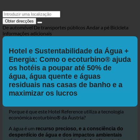
Obter direcções
De automóvel
De transportes públicos
Andar a pé
Bicicleta
Informações adicionais
Hotel e Sustentabilidade da Água +
Energia: Como o ecoturbino® ajuda
os hotéis a poupar até 50% de
água, água quente e águas
residuais nas casas de banho e a
maximizar os lucros
Porque é que este Hotel Reference utiliza a tecnologia
económica ecoturbino® da Áustria?