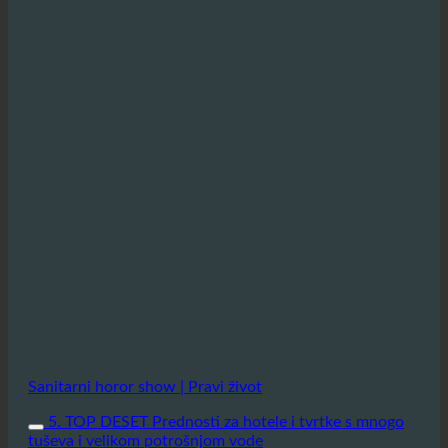
Sanitarni horor show | Pravi život
5. TOP DESET Prednosti za hotele i tvrtke s mnogo
tuševa i velikom potrošnjom vode
10 super prednosti za hotele i tvrtke
s mnogo tuševa i velikom
potrošnjom vode