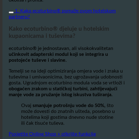
ecoturbino® je jednostavan, ali visokokvalitetan
učinkovit adapterski modul koji se integrira u
postojeće tuševe i slavine.
Temelji se na ideji optimiziranja omjera vode i zraka u
tuševima i umivaonicima, bez ugrožavanja udobnosti
gosta. Ugradnjom ecoturbino modula voda se vrtloži i
obogaćen zrakom u statičkoj turbini, zahtijevajući
manje vode za pružanje istog iskustva tuširanja.
Ovaj
smanjuje potrošnju vode do 50%,
što
može dovesti do znatnih ušteda, posebno u
hotelima koji gostima dnevno nude stotine
ili čak tisuće tuševa.
Posjetite Online Shop + otkrijte funkcije
2. Ušteda vode i smanjenje troškova u hotelima