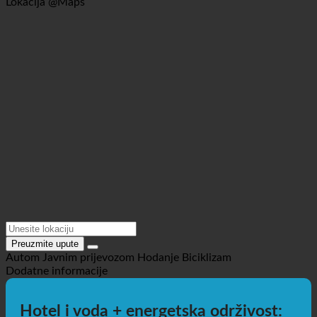
Preuzmite upute
Autom
Javnim prijevozom
Hodanje
Biciklizam
Dodatne informacije
Hotel i voda + energetska održivost:
Kako ecoturbino® pomaže hotelima |
Uštedite do 50% vodu, toplu vodu i
otpadnu vodu u kupaonicama i
povećajte profit