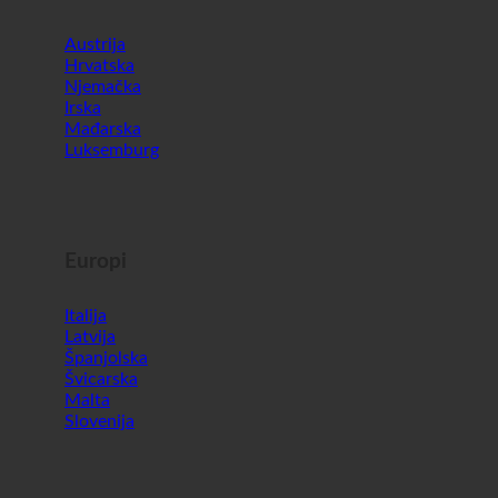
Europi
Italija
Latvija
Španjolska
Švicarska
Malta
Slovenija
Svijet
Južna Koreja
Ujedinjeni Arapski Emirati
Bahrein
Turska