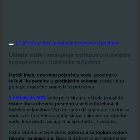
Ušteda vode i smanjenje troškova u hotelskim
kupaonicama i hotelskim tuševima
Hoteli imaju enormnu potrošnju vode
, posebno u
tuševi i kupaonice u gostinjskim sobama.
ecoturbino
pomaže drastično smanjiti tu potrošnju.
S
uštede do 50%
vode po tuširanju, ušteda iznosi do
tisuće litara dnevno, posebno u većim hotelima ili
hotelskim lancima.
Ovo ne samo da smanjuje račune za
vodu, već također smanjuje skupe naknade za otpadne
vode, koje predstavljaju značajan faktor troškova.
Osim izravne uštede vode,
potražnja za toplom vodom
također se smanjuje
. Budući da kroz cijevi teče manje
vode, potrebno je manje energije za zagrijavanje.
Osobito u ugostiteljstvu, gdje je dosljedan i
ugodna
opskrba toplom vodom je neophodna, to dovodi do
značajnih ušteda energije.
Sve u svemu, smanjenje potrošnje vode, tople vode i