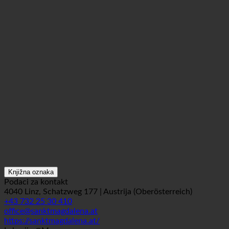
Knjižna oznaka
Podaci za kontakt
4040 Linz, Schatzweg 177 | Austrija (Oberösterreich)
+43 732 25 30 410
office@sanktmagdalena.at
https://sanktmagdalena.at/
Lokacija @Maps