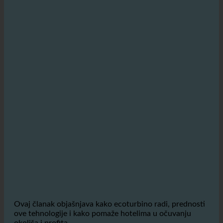
Ovaj članak objašnjava kako ecoturbino radi, prednosti
ove tehnologije i kako pomaže hotelima u očuvanju
okoliša i profita.
1. Kako ecoturbino® pomaže ovom hotelskom
partneru?
Kako ecoturbino® djeluje u hotelskim
kupaonicama i tuševima?