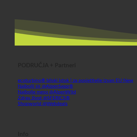
PODRUČJA + Partneri
ecoturbino® bliski istok | za posjetitelje izvan EU
Najbolji sir @AlpenSepp®
Najbolje meso @AlpenWild
Zdrav život @SFERICS®
Shopworld @Webdeals
Info
Povijest | O nama
Izvješće o medicinskoj higijeni
Izvješće o medicinskoj higijeni (DE)
TÜV izvješće (DE)
Blog | Vijesti