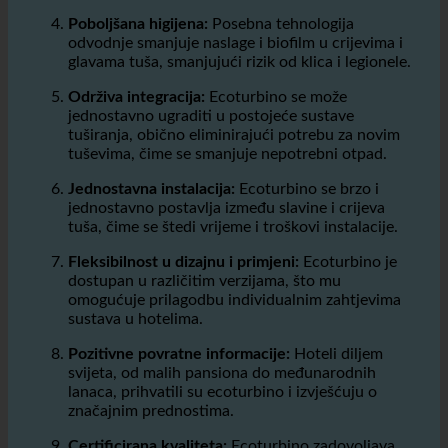
tuševima, čime se smanjuje nepotrebni otpad.
Jednostavna instalacija:
Ecoturbino se brzo i
jednostavno postavlja između slavine i crijeva
tuša, čime se štedi vrijeme i troškovi instalacije.
Fleksibilnost u dizajnu i primjeni:
Ecoturbino je
dostupan u različitim verzijama, što mu
omogućuje prilagodbu individualnim zahtjevima
sustava u hotelima.
Pozitivne povratne informacije:
Hoteli diljem
svijeta, od malih pansiona do međunarodnih
lanaca, prihvatili su ecoturbino i izvješćuju o
značajnim prednostima.
Certificirana kvaliteta:
Ecoturbino zadovoljava
najviše standarde i priznat je renomiranim
ekološkim certifikatima i certifikatima kvalitete.
Održivost s tradicijom:
Proizvođač je već više od
20 godina predan inovativnim i ekološki
prihvatljivim rješenjima.