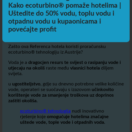
Zašto ova Referenca hotela koristi proračunsku
ecoturbino® tehnologiju iz Austrije?
Voda je a
dragocjen resurs te svijest o rasipanju vode i
utjecaju na okoliš
raste među
vlasnici hotela
diljem
svijeta.
u
ugostiteljstvo
, gdje su dnevno potrebne velike količine
vode, operateri se suočavaju s izazovom
učinkovito
korištenje vode za smanjenje troškova uz doprinos
zaštiti okoliša.
ecoturbino® tehnologija
nudi inovativno
rješenje koje
omogućuje hotelima značajne
uštede vode, tople vode i otpadnih voda.