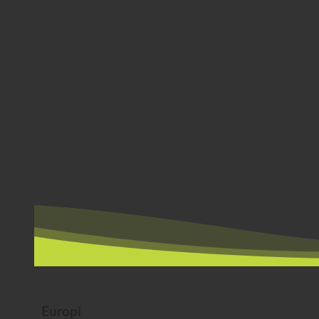
Europi
Austrija
Hrvatska
Njemačka
Irska
Mađarska
Luksemburg