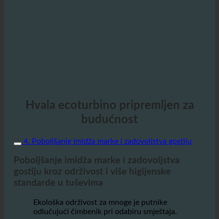
Hvala ecoturbino pripremljen za
budućnost
4. Poboljšanje imidža marke i zadovoljstva gostiju
Poboljšanje imidža marke i zadovoljstva
gostiju kroz održivost i više higijenske
standarde u tuševima
Ekološka održivost za mnoge je putnike
odlučujući čimbenik pri odabiru smještaja.
Hoteli koji poduzimaju mjere za smanjenje potrošnje
vode i energije mogu se pozitivno istaknuti na tržištu.
Hotel koji koristi
ecoturbino signalizira gostima da je
ekološki osviješten i odgovoran prema resursima.
Ovo
ne samo da poboljšava imidž marke, već i privlači goste
koji cijene održivost.