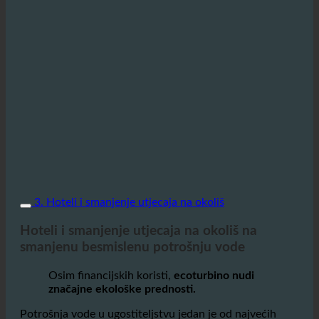
3. Hoteli i smanjenje utjecaja na okoliš
Hoteli i smanjenje utjecaja na okoliš na
smanjenu besmislenu potrošnju vode
Osim financijskih koristi,
ecoturbino nudi
značajne ekološke prednosti.
Potrošnja vode u ugostiteljstvu jedan je od najvećih
doprinosa
utjecaj na okoliš
iz sektora. Svako smanjenje
potrošnje vode i energije ima pozitivan učinak na okoliš
i smanjuje CO₂ otisak hotela.
Po
smanjenje potrošnje tople vode, manje energije se
troši,
koji
smanjuje emisiju stakleničkih plinova.
Isto
tako, smanjenjem količine otpadnih voda manje ih ulazi