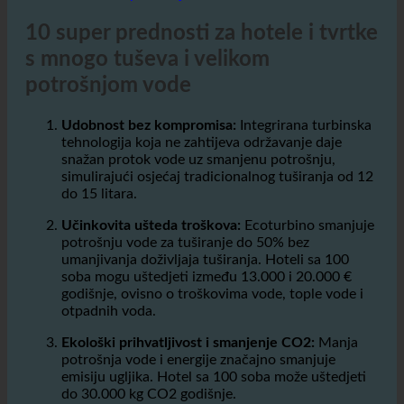
Udobnost bez kompromisa:
Integrirana turbinska
tehnologija koja ne zahtijeva održavanje daje
snažan protok vode uz smanjenu potrošnju,
simulirajući osjećaj tradicionalnog tuširanja od 12
do 15 litara.
Učinkovita ušteda troškova:
Ecoturbino smanjuje
potrošnju vode za tuširanje do 50% bez
umanjivanja doživljaja tuširanja. Hoteli sa 100
soba mogu uštedjeti između 13.000 i 20.000 €
godišnje, ovisno o troškovima vode, tople vode i
otpadnih voda.
Ekološki prihvatljivost i smanjenje CO2:
Manja
potrošnja vode i energije značajno smanjuje
emisiju ugljika. Hotel sa 100 soba može uštedjeti
do 30.000 kg CO2 godišnje.
Poboljšana higijena:
Posebna tehnologija
odvodnje smanjuje naslage i biofilm u crijevima i
glavama tuša, smanjujući rizik od klica i legionele.
Održiva integracija:
Ecoturbino se može
jednostavno ugraditi u postojeće sustave
tuširanja, obično eliminirajući potrebu za novim