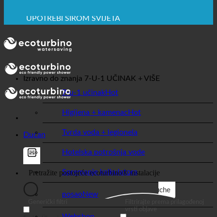
Izravno do znanja
7-U-1 UČINAK + VIŠE
7-u-1 učinak
Higijena + kamenac
Tvrda voda + legionela
Dućan
Hotelska potrošnja vode
Spremanje kalkulatora
Suche
posao
Generički filtri
Filtrirajte prema prilagođenoj
vrsti objave
Webshop
Exakte Übereinstimmung
Suche auf Seiten
Suche im Titel
GASTRONOMIJA
Take u Beiträgenu
Suche im Inhalt
Traži u ulomku