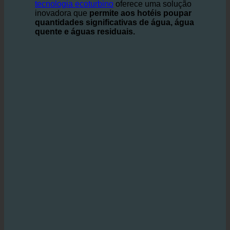
custos, contribuindo simultaneamente para a
proteção do ambiente.
tecnologia ecoturbino
oferece uma solução
inovadora que
permite aos hotéis poupar
quantidades significativas de água, água
quente e águas residuais.