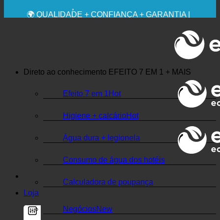
RECOMENDAÇÃO MÉDICA EXPRESSA
💧 POUPANÇA. SUSTENTÁVEL.
🌍 QUALIDADE + CONFIANÇA + GARANTIA |
UTILIZADO EM TODO O MUNDO
Direto ao conhecimento
EFEITO 7 EM 1 + MAIS
Efeito 7 em 1
Higiene + calcário
Água dura + legionela
Consumo de água dos hotéis
Calculadora de poupança
Loja