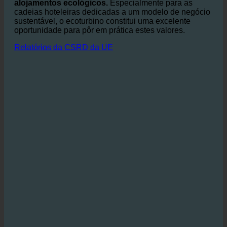
seu empenho na sustentabilidade, que é
cada vez
mais popular entre os hóspedes que preferem
alojamentos ecológicos.
Especialmente para as
cadeias hoteleiras dedicadas a um modelo de negócio
sustentável, o ecoturbino constitui uma excelente
oportunidade para pôr em prática estes valores.
Relatórios da CSRD da UE