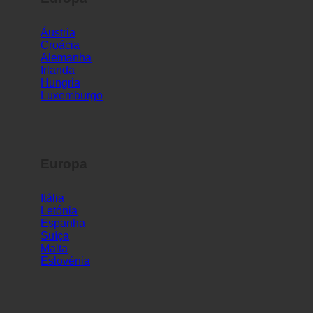
Europa
Áustria
Croácia
Alemanha
Irlanda
Hungria
Luxemburgo
Europa
Itália
Letónia
Espanha
Suíça
Malta
Eslovénia