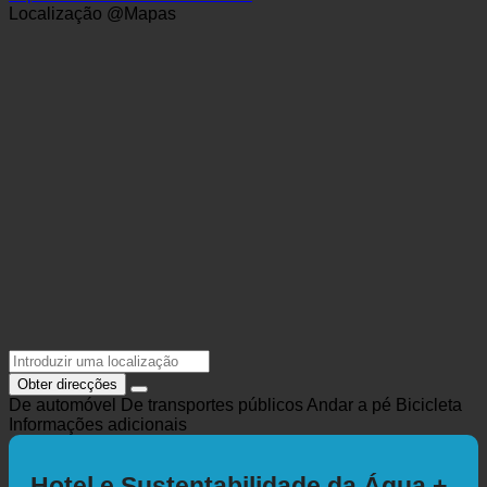
+39 0473 923 522
info@bellevue-hotel.com
https://www.bellevue-hotel.com/
Localização @Mapas
Obter direcções
De automóvel
De transportes públicos
Andar a pé
Bicicleta
Informações adicionais