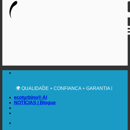
🔆 MÁXIMA HIGIENE SANITÁRIA
RECOMENDAÇÃO MÉDICA EXPRESSA
💧 POUPANÇA. SUSTENTÁVEL.
🌍 QUALIDADE + CONFIANÇA + GARANTIA |
UTILIZADO EM TODO O MUNDO
ecoturbino® AI
NOTÍCIAS | Blogue
🔆 MÁXIMA HIGIENE SANITÁRIA