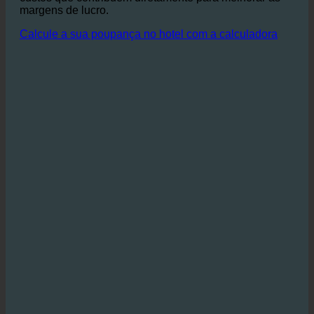
Globalmente, as reduções de água, água quente e
águas residuais permitem poupanças substanciais de
custos que contribuem diretamente para melhorar as
margens de lucro.
Calcule a sua poupança no hotel com a calculadora