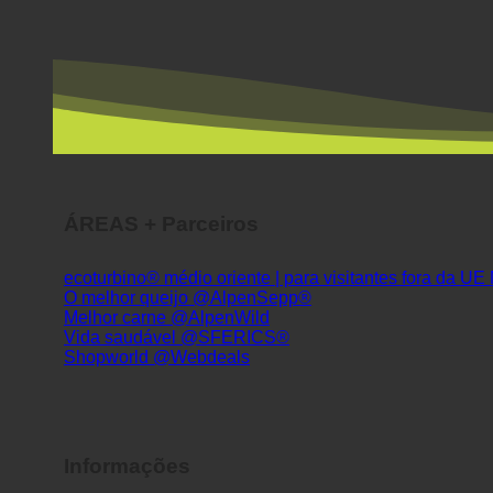
ÁREAS + Parceiros
ecoturbino® médio oriente | para visitantes fora da UE
O melhor queijo @AlpenSepp®
Melhor carne @AlpenWild
Vida saudável @SFERICS®
Shopworld @Webdeals