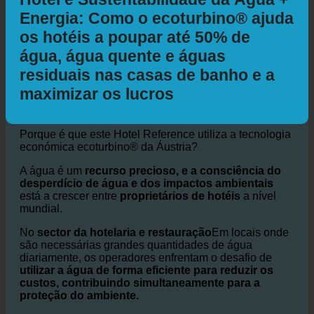
Hotel e Sustentabilidade da Água +
Energia: Como o ecoturbino® ajuda
os hotéis a poupar até 50% de
água, água quente e águas
residuais nas casas de banho e a
maximizar os lucros
Porque é que este Hotel Reference utiliza a tecnologia
económica ecoturbino® da Áustria?
A água é um
recurso precioso, e a consciência do
desperdício de água e dos impactos ambientais
está a crescer entre
proprietários de hotéis
a nível
mundial.
No
sector da hotelaria e restauração
Em locais onde
são necessárias grandes quantidades de água
diariamente, os operadores enfrentam o desafio de
utilizar a água de forma eficiente para reduzir os