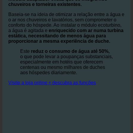
O ecoturbino® é um sistema simples, mas altamente
módulo adaptador eficaz que se integra nos
chuveiros e torneiras existentes.
Baseia-se na ideia de otimizar a relação entre a água e
o ar nos chuveiros e lavatórios, sem comprometer o
conforto do hóspede. Ao instalar o módulo ecoturbino,
a água é agitada e
enriquecido com ar numa turbina
estática, necessitando de menos água para
proporcionar a mesma experiência de duche.
Este
reduz o consumo de água até 50%,
o que pode levar a poupanças substanciais,
especialmente em hotéis que oferecem
centenas ou mesmo milhares de duches
aos hóspedes diariamente.
Visite a loja online + descubra as funções