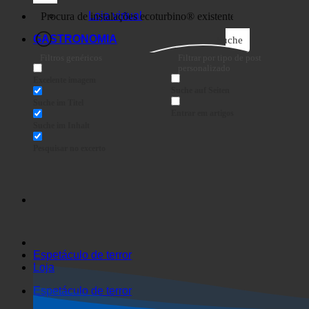
Negócios
Loja virtual
GASTRONOMIA
Suche
Filtros genéricos
Filtrar por tipo de post
personalizado
Excelente imagem
Suche auf Seiten
Suche im Titel
Entrar em artigos
Suche im Inhalt
Pesquisar no excerto
Espetáculo de terror
Loja