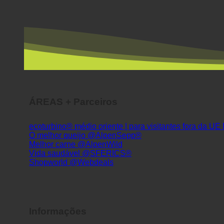
ÁREAS + Parceiros
ecoturbino® médio oriente | para visitantes fora da UE
O melhor queijo @AlpenSepp®
Melhor carne @AlpenWild
Vida saudável @SFERICS®
Shopworld @Webdeals
Informações