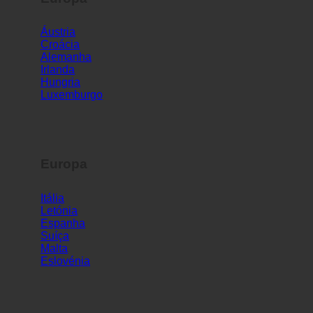
Europa
Áustria
Croácia
Alemanha
Irlanda
Hungria
Luxemburgo
Europa
Itália
Letónia
Espanha
Suíça
Malta
Eslovénia