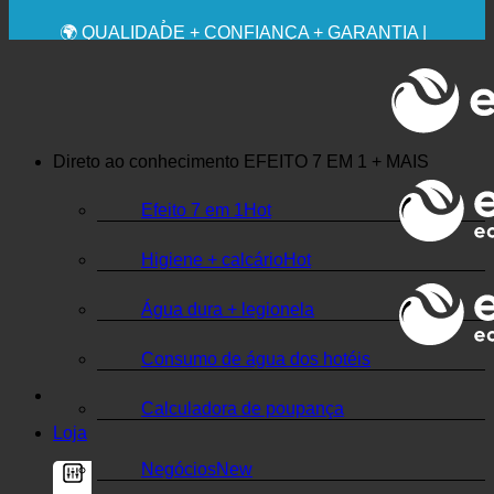
💧 POUPANÇA. SUSTENTÁVEL.
🌍 QUALIDADE + CONFIANÇA + GARANTIA |
UTILIZADO EM TODO O MUNDO
Direto ao conhecimento
EFEITO 7 EM 1 + MAIS
Efeito 7 em 1
Higiene + calcário
Água dura + legionela
Consumo de água dos hotéis
Calculadora de poupança
Loja
Negócios