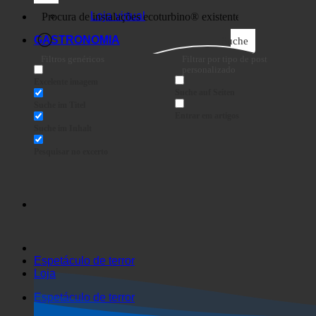
Loja virtual
GASTRONOMIA
Suche
Filtros genéricos
Filtrar por tipo de post
personalizado
Excelente imagem
Suche auf Seiten
Suche im Titel
Entrar em artigos
Suche im Inhalt
Pesquisar no excerto
Espetáculo de terror
Loja
Espetáculo de terror