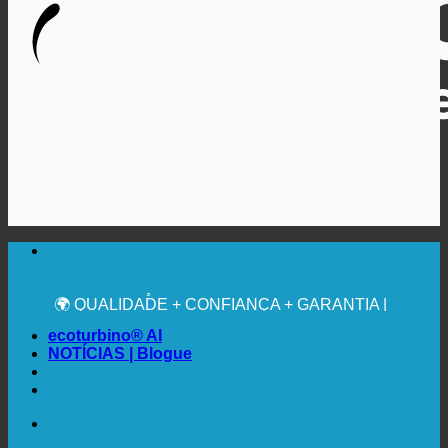
🔆 MÁXIMA HIGIENE SANITÁRIA
RECOMENDAÇÃO MÉDICA EXPRESSA
💧 POUPANÇA. SUSTENTÁVEL.
🌍 QUALIDADE + CONFIANÇA + GARANTIA |
UTILIZADO EM TODO O MUNDO
ecoturbino® AI
NOTÍCIAS | Blogue
🔆 MÁXIMA HIGIENE SANITÁRIA
RECOMENDAÇÃO MÉDICA EXPRESSA