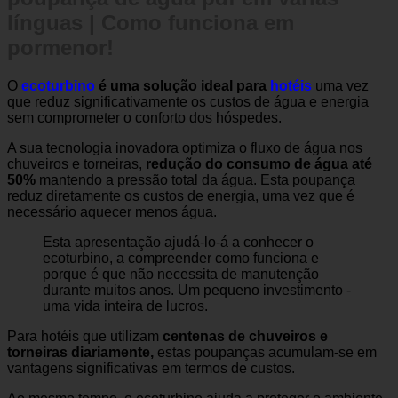
poupança de água pdf em várias
línguas | Como funciona em
pormenor!
O
ecoturbino
é uma solução ideal para
hotéis
uma vez
que reduz significativamente os custos de água e energia
sem comprometer o conforto dos hóspedes.
A sua tecnologia inovadora optimiza o fluxo de água nos
chuveiros e torneiras,
redução do consumo de água até
50%
mantendo a pressão total da água. Esta poupança
reduz diretamente os custos de energia, uma vez que é
necessário aquecer menos água.
Esta apresentação ajudá-lo-á a conhecer o
ecoturbino, a compreender como funciona e
porque é que não necessita de manutenção
durante muitos anos. Um pequeno investimento -
uma vida inteira de lucros.
Para hotéis que utilizam
centenas de chuveiros e
torneiras diariamente,
estas poupanças acumulam-se em
vantagens significativas em termos de custos.