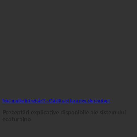
Mai multe întrebări? - Găsiți aici țara dvs. de contact
Prezentări explicative disponibile ale sistemului
ecoturbino