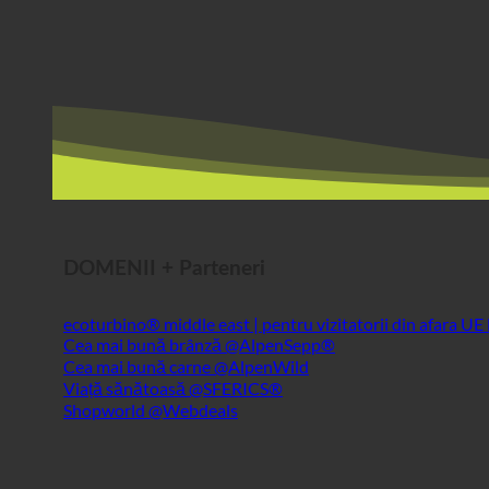
DOMENII + Parteneri
ecoturbino® middle east | pentru vizitatorii din afara UE
Cea mai bună brânză @AlpenSepp®
Cea mai bună carne @AlpenWild
Viață sănătoasă @SFERICS®
Shopworld @Webdeals