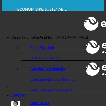
✚ RECOMANDAT ÎN MOD EXPRES DIN PUNCT DE
VEDERE MEDICAL
💧 ECONOMISIRE. SUSTENABIL.
🌍 CALITATE + ÎNCREDERE + GARANȚIE | UTILIZATE
ÎN ÎNTREAGA LUME
Direct la cunoștințe
EFECT 7-IN-1 + MAI MULT
Efect 7 în 1
Igienă + calcar
Apă dură + legionella
Consumul de apă al hotelului
Calculator de economisire
Magazin