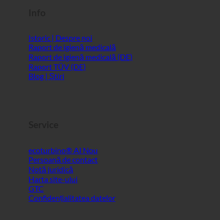
Info
Istoric | Despre noi
Raport de igienă medicală
Raport de igienă medicală (DE)
Raport TÜV (DE)
Blog | Știri
Service
ecoturbino® AI
Persoană de contact
Notă juridică
Harta site-ului
GTC
Confidențialitatea datelor