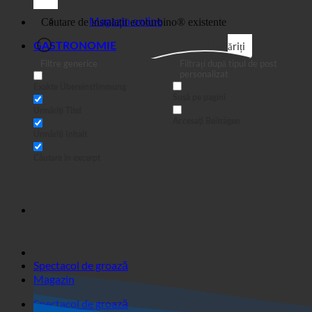
Afaceri
Magazin online
Urmăriți
GASTRONOMIE
Filtre generice
Filtrați după tipul de post
personalizat
Exakte Übereinstimmung
Sușă pe pagini
Urmăriți Titel
Accesați Beiträgen
Urmăriți Inhalt
Căutare în excerpt
Spectacol de groază
Magazin