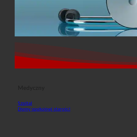
Medyczny
Szpital
Domy spokojnej starości