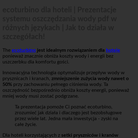
PREZENTACJE
ecoturbino dla hoteli | Prezentacje
systemu oszczędzania wody pdf w
różnych językach | Jak to działa w
szczegółach!
The
ecoturbino
jest idealnym rozwiązaniem dla
hotele
ponieważ znacznie obniża koszty wody i energii bez
uszczerbku dla komfortu gości.
Innowacyjna technologia optymalizuje przepływ wody w
prysznicach i kranach,
zmniejszenie zużycia wody nawet o
50%
przy zachowaniu pełnego ciśnienia wody. Ta
oszczędność bezpośrednio obniża koszty energii, ponieważ
mniej wody musi zostać podgrzane.
Ta prezentacja pomoże Ci poznać ecoturbino,
zrozumieć jak działa i dlaczego jest bezobsługowe
przez wiele lat. Jedna mała inwestycja - zyski na
całe życie.