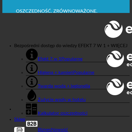
✚ WYRAŹNIE ZALECANE Z MEDYCZNEGO
PUNKTU WIDZENIA
OSZCZĘDNOŚĆ. ZRÓWNOWAŻONE.
JAKOŚĆ + ZAUFANIE + GWARANCJA | W UŻYCIU
NA CAŁYM ŚWIECIE
Bezpośredni dostęp do wiedzy
EFEKT 7 W 1 + WIĘCEJ
Efekt 7 w 1
Higiena + kamień
Twarda woda + legionella
Zużycie wody w hotelu
Kalkulator oszczędności
Sklep