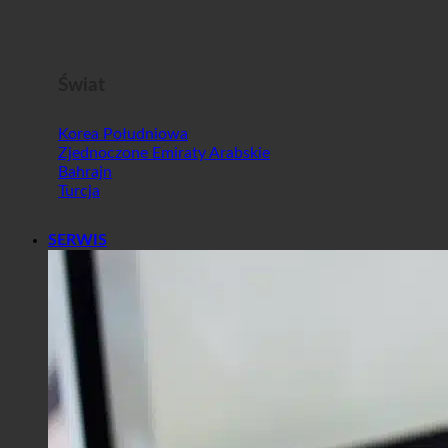
Malta
Słowenia
Świat
Korea Południowa
Zjednoczone Emiraty Arabskie
Bahrajn
Turcja
SERWIS