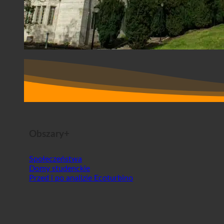
Obszary+
Społeczeństwa
Domy studenckie
Przed i po analizie Ecoturbino