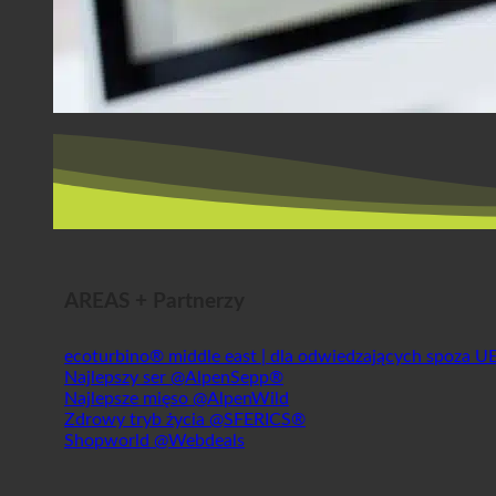
AREAS + Partnerzy
ecoturbino® middle east | dla odwiedzających spoza U
Najlepszy ser @AlpenSepp®
Najlepsze mięso @AlpenWild
Zdrowy tryb życia @SFERICS®
Shopworld @Webdeals