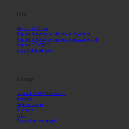
Info
Historia | O nas
Raport dotyczący higieny medycznej
Raport dotyczący higieny medycznej (DE)
Raport TÜV (DE)
Blog | Aktualności
Usługa
ecoturbino® AI
Kontakt
Nota prawna
Sitemap
GTC