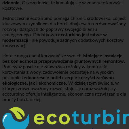
Dla hoteli korzystających z
setki pryszniców i kranów
dziennie,
Oszczędności te kumulują się w znaczące korzyści
kosztowe.
Jednocześnie ecoturbino pomaga chronić środowisko, co jest
kluczowym czynnikiem dla hoteli dbających o zrównoważony
rozwój i dążących do poprawy swojego bilansu
ekologicznego. Dodatkowo
ecoturbino jest łatwe w
modernizacji
i nie powoduje żadnych dodatkowych kosztów
konserwacji.
Hotele mogą nadal korzystać ze swoich
istniejące instalacje
bez konieczności przeprowadzania gruntownych remontów.
Ponieważ goście nie zauważają różnicy w komforcie
korzystania z wody, zadowolenie pozostaje na wysokim
poziomie.
Jednocześnie hotel czerpie korzyści zarówno
ekologiczne, jak i ekonomiczne.
W dzisiejszym świecie, w
którym zrównoważony rozwój staje się coraz ważniejszy,
ecoturbino oferuje inteligentne, ekonomiczne rozwiązanie dla
branży hotelarskiej.