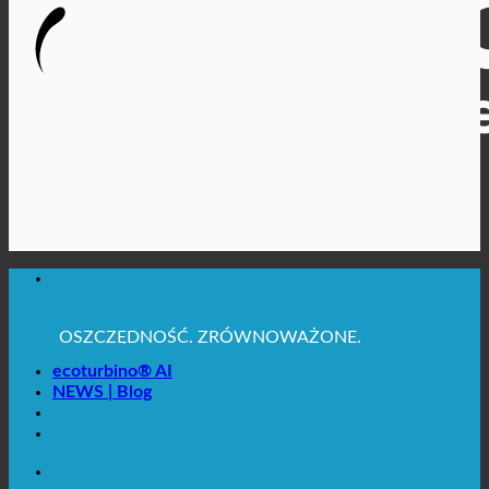
MAKSYMALNA HIGIENA SANITARNA
✚ WYRAŹNIE ZALECANE Z MEDYCZNEGO
PUNKTU WIDZENIA
OSZCZĘDNOŚĆ. ZRÓWNOWAŻONE.
JAKOŚĆ + ZAUFANIE + GWARANCJA | W UŻYCIU
NA CAŁYM ŚWIECIE
ecoturbino® AI
NEWS | Blog
MAKSYMALNA HIGIENA SANITARNA