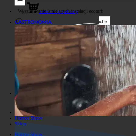
Biznes
Sklep internetowy
Suche
GASTRONOMIA
Filtry ogólne
Filtruj według niestandardowego
typu postu
Exakte Übereinstimmung
Suche auf Seiten
Suche im Titel
Suche in Beiträgen
Suche im Inhalt
Wyszukiwanie we fragmencie
Horror Show