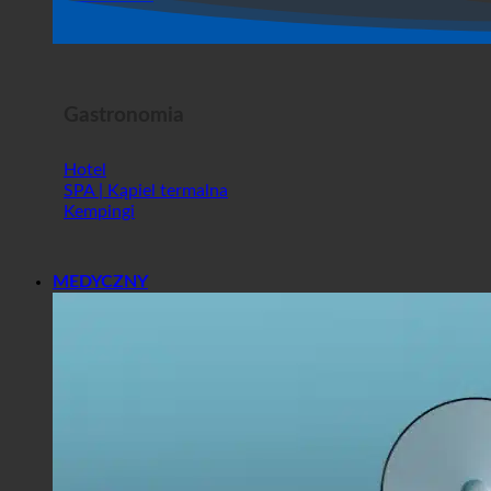
Sklep
Horror Show
Gastronomia
Hotel
SPA | Kąpiel termalna
Kempingi
MEDYCZNY