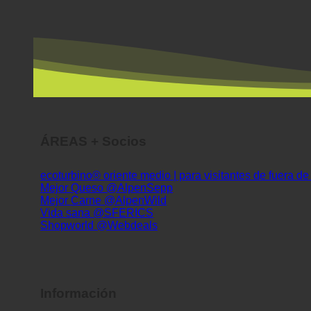
ÁREAS + Socios
ecoturbino® oriente medio | para visitantes de fuera d
Mejor Queso @AlpenSepp
Mejor Carne @AlpenWild
Vida sana @SFERICS
Shopworld @Webdeals
Información