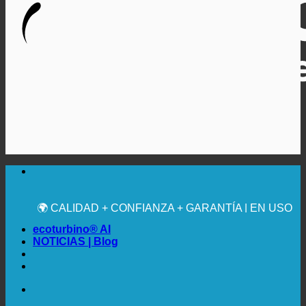
🔆 MÁXIMA HIGIENE SANITARIA
✚ RECOMENDACIÓN MÉDICA EXPRESA
💧 AHORRADOR. SOSTENIBLE.
🌍 CALIDAD + CONFIANZA + GARANTÍA | EN USO
EN TODO EL MUNDO
ecoturbino® AI
NOTICIAS | Blog
🔆 MÁXIMA HIGIENE SANITARIA
✚ RECOMENDACIÓN MÉDICA EXPRESA