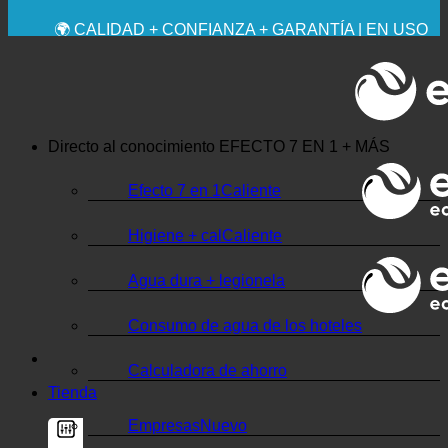
💧 AHORRADOR. SOSTENIBLE.
🌍 CALIDAD + CONFIANZA + GARANTÍA | EN USO
EN TODO EL MUNDO
Directo al conocimiento
EFECTO 7 EN 1 + MÁS
Efecto 7 en 1
Higiene + cal
Agua dura + legionela
Consumo de agua de los hoteles
Calculadora de ahorro
Tienda
Empresas