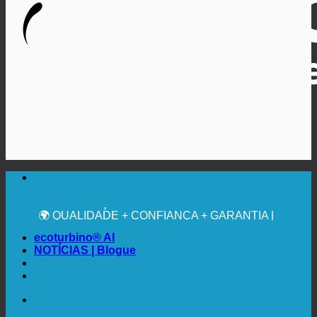
🔆 MÁXIMA HIGIENE SANITÁRIA
RECOMENDAÇÃO MÉDICA EXPRESSA
💧 POUPANÇA. SUSTENTÁVEL.
🌍 QUALIDADE + CONFIANÇA + GARANTIA |
UTILIZADO EM TODO O MUNDO
ecoturbino® AI
NOTÍCIAS | Blogue
🔆 MÁXIMA HIGIENE SANITÁRIA
RECOMENDAÇÃO MÉDICA EXPRESSA