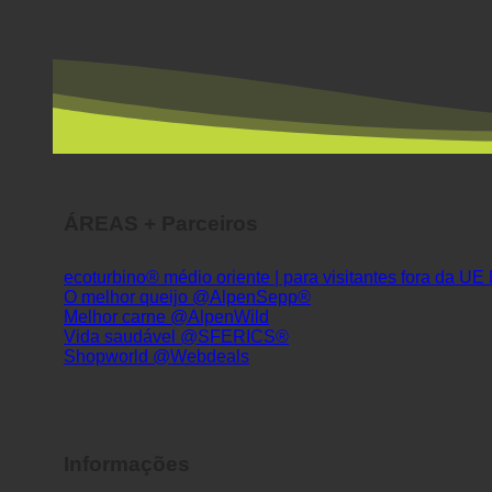
ÁREAS + Parceiros
ecoturbino® médio oriente | para visitantes fora da UE
O melhor queijo @AlpenSepp®
Melhor carne @AlpenWild
Vida saudável @SFERICS®
Shopworld @Webdeals
Informações