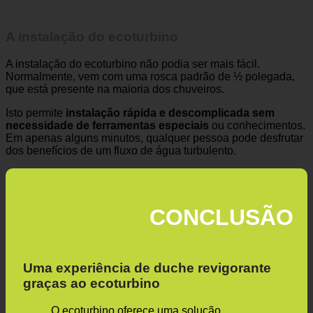
A instalação do ecoturbino
A instalação do ecoturbino não podia ser mais fácil.
Normalmente, vem com uma rosca padrão de ½ polegada,
que está presente na maioria dos chuveiros.
Isto permite
instalação rápida e descomplicada sem
necessidade de ferramentas especiais
ou conhecimentos.
Em apenas alguns minutos, qualquer pessoa pode desfrutar
dos benefícios de um fluxo de água turbulento.
CONCLUSÃO
Uma experiência de duche revigorante
graças ao ecoturbino