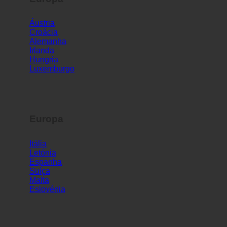
Europa
Áustria
Croácia
Alemanha
Irlanda
Hungria
Luxemburgo
Europa
Itália
Letónia
Espanha
Suíça
Malta
Eslovénia