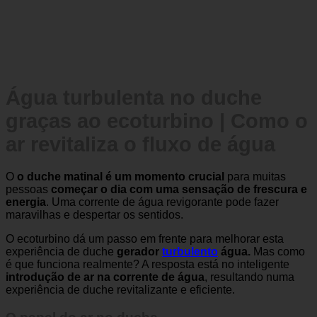
Água turbulenta no duche
graças ao ecoturbino | Como o
ar revitaliza o fluxo de água
O
o duche matinal é um momento crucial
para muitas
pessoas
começar o dia com uma sensação de frescura e
energia
. Uma corrente de água revigorante pode fazer
maravilhas e despertar os sentidos.
O ecoturbino dá um passo em frente para melhorar esta
experiência de duche
gerador
turbulento
água.
Mas como
é que funciona realmente? A resposta está no inteligente
introdução de ar na corrente de água
, resultando numa
experiência de duche revitalizante e eficiente.