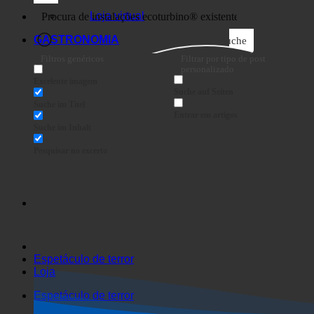
Loja virtual
GASTRONOMIA
Suche
Filtros genéricos
Filtrar por tipo de post
personalizado
Excelente imagem
Suche auf Seiten
Suche im Titel
Entrar em artigos
Suche im Inhalt
Pesquisar no excerto
Espetáculo de terror
Loja
Espetáculo de terror