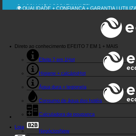
💧 POUPANÇA. SUSTENTÁVEL.
🌍 QUALIDADE + CONFIANÇA + GARANTIA | UTIL
Direto ao conhecimento
EFEITO 7 EM 1 + MAIS
Efeito 7 em 1
Higiene + calcário
Água dura + legionela
Consumo de água dos hotéis
Calculadora de poupança
Loja
Negócios