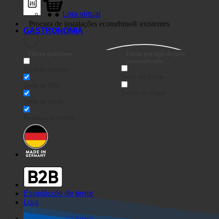
Loja virtual
GASTRONOMIA
Filtros genéricos
Filtrar por tipo de post
personalizado
Excelente imagem
Suche auf Seiten
Suche im Titel
Entrar em artigos
Suche im Inhalt
Pesquisar no excerto
Espetáculo de terror
Loja