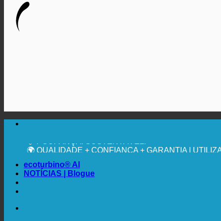
🔆 MÁXIMA HIGIENE SANITÁRIA
RECOMENDAÇÃO MÉDICA EXPRESSA
💧 POUPANÇA. SUSTENTÁVEL.
🌍 QUALIDADE + CONFIANÇA + GARANTIA | UTIL
ecoturbino® AI
NOTÍCIAS | Blogue
🔆 MÁXIMA HIGIENE SANITÁRIA
RECOMENDAÇÃO MÉDICA EXPRESSA