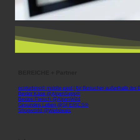
BEREICHE + Partner
ecoturbino® middle east | für Besucher außerhalb der
Bester Käse @AlpenSepp®
Bestes Fleisch @AlpenWild
Gesundes Leben @SFERICS®
Shopworld @Webdeals