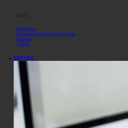
Welt
Südkorea
Vereinigte Arabische Emirate
Bahrain
Türkei
SERVICE