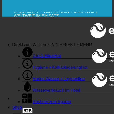
🔆 MAXIMALE SANITÄRE HYGIENE
✚ MEDIZINISCH AUSDRÜCKLICH EMPFOHLEN
💧 SPAREN. NACHHALTIG.
🌍 QUALITÄT + VERTRAUEN + GARANTIE |
WELTWEIT IM EINSATZ
Direkt zum Wissen
7-IN-1-EFFEKT + MEHR
7-in-1-Effekt
Hygiene + Kalkablagerung
Hartes Wasser + Legionellen
Wasserverbrauch im Hotel
Rechner zum Sparen
Shop