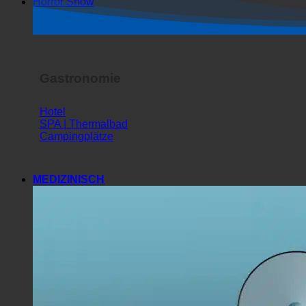
Horror Show
Gastronomie
Hotel
SPA | Thermalbad
Campingplätze
MEDIZINISCH