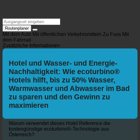
Routenplaner
Mit dem Auto
Mit öffentlichen Verkehrsmitteln
Zu Fuss
Mit
dem Fahrrad
Zusätzliche Informationen
Hotel und Wasser- und Energie-
Nachhaltigkeit: Wie ecoturbino®
Hotels hilft, bis zu 50% Wasser,
Warmwasser und Abwasser im Bad
zu sparen und den Gewinn zu
maximieren
Warum verwendet dieses Hotel Reference die
kostengünstige ecoturbino®-Technologie aus