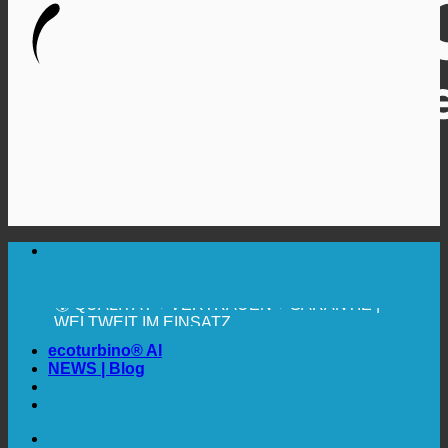
🔆 MAXIMALE SANITÄRE HYGIENE
✚ MEDIZINISCH AUSDRÜCKLICH EMPFOHLEN
💧 SPAREN. NACHHALTIG.
🌍 QUALITÄT + VERTRAUEN + GARANTIE |
WELTWEIT IM EINSATZ
ecoturbino® AI
NEWS | Blog