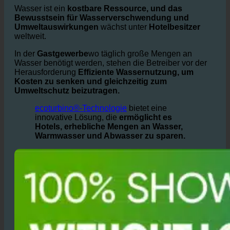
Österreich?
Wasser ist ein
kostbare Ressource, und das
Bewusstsein für Wasserverschwendung und
Umweltauswirkungen
wächst unter
Hotelbesitzer
weltweit.
In der
Gastgewerbe
wo täglich große Mengen an
Wasser benötigt werden, stehen die Betreiber vor der
Herausforderung
Effiziente Wassernutzung, um
Kosten zu senken und gleichzeitig zum
Umweltschutz beizutragen.
ecoturbino®-Technologie
bietet eine
innovative Lösung, die
ermöglicht es
Hotels, erhebliche Mengen an Wasser,
Warmwasser und Abwasser zu sparen.