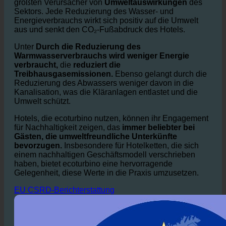
Der Wasserverbrauch im Gastgewerbe ist einer der
größten Verursacher von
Umweltauswirkungen
des
Sektors. Jede Reduzierung des Wasser- und
Energieverbrauchs wirkt sich positiv auf die Umwelt
aus und senkt den CO₂-Fußabdruck des Hotels.
Unter
Durch die Reduzierung des
Warmwasserverbrauchs wird weniger Energie
verbraucht,
die
reduziert die
Treibhausgasemissionen.
Ebenso gelangt durch die
Reduzierung des Abwassers weniger davon in die
Kanalisation, was die Kläranlagen entlastet und die
Umwelt schützt.
Hotels, die ecoturbino nutzen, können ihr Engagement
für Nachhaltigkeit zeigen, das
immer beliebter bei
Gästen, die umweltfreundliche Unterkünfte
bevorzugen.
Insbesondere für Hotelketten, die sich
einem nachhaltigen Geschäftsmodell verschrieben
haben, bietet ecoturbino eine hervorragende
Gelegenheit, diese Werte in die Praxis umzusetzen.
EU CSRD-Berichterstattung