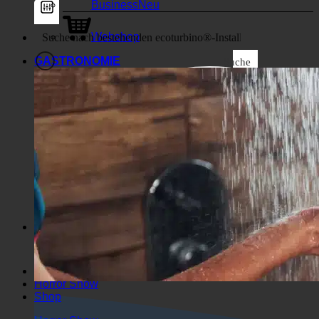
Business
Webshop
GASTRONOMIE
Suche
Allgemeine Filter
Filter nach benutzerdefiniertem
Beitragstyp
Exakte Übereinstimmung
Suche auf Seiten
Suche im Titel
Suche in Beiträgen
Suche im Inhalt
Suche im Auszug
Horror Show
Shop