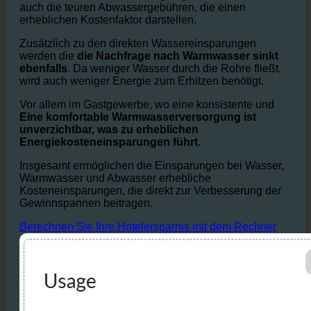
nicht nur die Wasserrechnungen gesenkt, sondern
auch die teuren Abwassergebühren, die einen
erheblichen Kostenfaktor darstellen.
Zusätzlich zu den direkten Wassereinsparungen
werden die
die Nachfrage nach Warmwasser sinkt
ebenfalls
. Da weniger Wasser durch die Rohre fließt,
wird auch weniger Energie zum Erhitzen benötigt.
Vor allem im Gastgewerbe, wo eine konsistente und
Eine komfortable Warmwasserversorgung ist
unverzichtbar, was zu erheblichen
Energiekosteneinsparungen führt.
Insgesamt ermöglichen die Einsparungen bei Wasser,
Warmwasser und Abwasser erhebliche
Kosteneinsparungen, die direkt zur Verbesserung der
Gewinnspannen beitragen.
Berechnen Sie Ihre Hotelersparnis mit dem Rechner