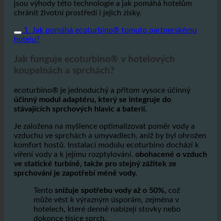
Tento článek vysvětluje, jak ecoturbino funguje, jaké
jsou výhody této technologie a jak pomáhá hotelům
chránit životní prostředí i jejich zisky.
1. Jak pomáhá ecoturbino® tomuto partnerskému
hotelu?
Jak funguje ecoturbino® v hotelových
koupelnách a sprchách?
ecoturbino® je jednoduchý a přitom vysoce účinný
účinný modul adaptéru, který se integruje do
stávajících sprchových hlavic a baterií.
Je založena na myšlence optimalizovat poměr vody a
vzduchu ve sprchách a umyvadlech, aniž by byl ohrožen
komfort hostů. Instalací modulu ecoturbino dochází k
víření vody a k jejímu rozptylování.
obohacené o vzduch
ve statické turbíně, takže pro stejný zážitek ze
sprchování je zapotřebí méně vody.
Tento
snižuje spotřebu vody až o 50%,
což