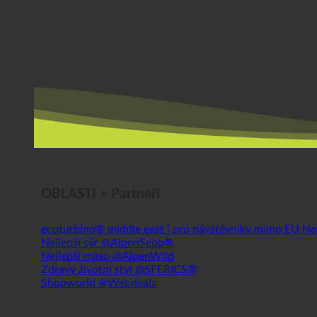
OBLASTI + Partneři
ecoturbino® middle east | pro návštěvníky mimo EU
Nejlepší sýr @AlpenSepp®
Nejlepší maso @AlpenWild
Zdravý životní styl @SFERICS®