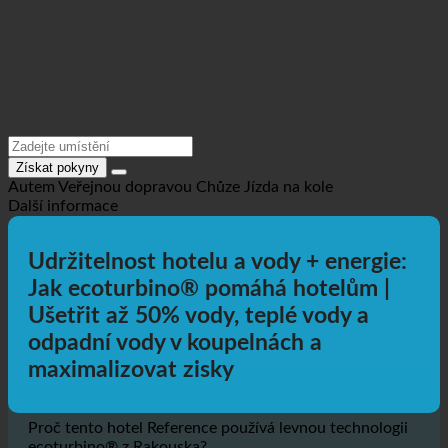
Získat pokyny
Autem
Veřejnou dopravou
Chůze
Jízda na kole
Další informace
Udržitelnost hotelu a vody + energie:
Jak ecoturbino® pomáhá hotelům |
Ušetřit až 50% vody, teplé vody a
odpadní vody v koupelnách a
maximalizovat zisky