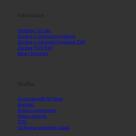
Shopworld @Webdeals
Informace
Historie | O nás
Zpráva o zdravotní hygieně
Zpráva o zdravotní hygieně (DE)
Zpráva TÜV (DE)
Blog | Novinky
Služba
ecoturbino® AI
Kontakt
Právní upozornění
Mapa stránek