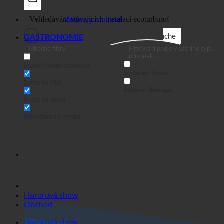
Obchod
Obchodní
Webový obchod
Suche
GASTRONOMIE
Obecné filtry
Filtrování podle vlastního typu
příspěvku
Exakte Übereinstimmung
Suche auf Seiten
Suche im Titel
Suche in Beiträgen
Suche im Inhalt
Vyhledávání v úryvku
Hororová show