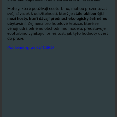
skleníkových plynů.
Snížením množství odpadních vod
se jich do kanalizace dostává méně, což ulehčuje
čistírnám odpadních vod a chrání životní prostředí.
Hotely, které používají ecoturbino, mohou prezentovat
svůj závazek k udržitelnosti, který je
stále oblíbenější
mezi hosty, kteří dávají přednost ekologicky šetrnému
ubytování.
Zejména pro hotelové řetězce, které se
věnují udržitelnému obchodnímu modelu, představuje
ecoturbino vynikající příležitost, jak tyto hodnoty uvést
do praxe.
Podávání zpráv EU CSRD