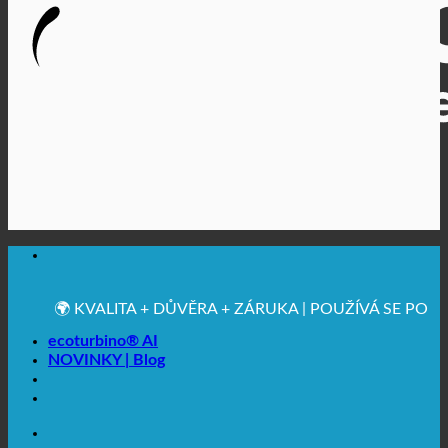
🔆 MAXIMÁLNÍ HYGIENICKÁ NEZÁVADNOST
✚ VÝSLOVNĚ LÉKAŘSKY DOPORUČENO
💧 UCHOVÁVÁNÍ. UDRŽITELNÉ.
🌍 KVALITA + DŮVĚRA + ZÁRUKA | POUŽÍVÁ SE PO
CELÉM SVĚTĚ
ecoturbino® AI
NOVINKY | Blog