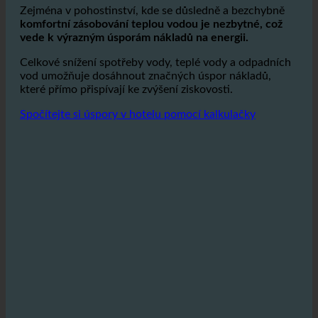
teplé vodě
. Protože potrubím protéká méně vody, je k
jejímu ohřevu zapotřebí méně energie.
Zejména v pohostinství, kde se důsledně a bezchybně
komfortní zásobování teplou vodou je nezbytné, což
vede k výrazným úsporám nákladů na energii.
Celkové snížení spotřeby vody, teplé vody a odpadních
vod umožňuje dosáhnout značných úspor nákladů,
které přímo přispívají ke zvýšení ziskovosti.
Spočítejte si úspory v hotelu pomocí kalkulačky