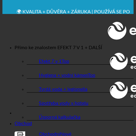
🔆 MAXIMÁLNÍ HYGIENICKÁ NEZÁVADNOST
✚ VÝSLOVNĚ LÉKAŘSKY DOPORUČENO
💧 UCHOVÁVÁNÍ. UDRŽITELNÉ.
🌍 KVALITA + DŮVĚRA + ZÁRUKA | POUŽÍVÁ SE PO
CELÉM SVĚTĚ
Přímo ke znalostem
EFEKT 7 V 1 + DALŠÍ
Efekt 7 v 1
Hygiena + vodní kámen
Tvrdá voda + legionella
Spotřeba vody v hotelu
Úsporná kalkulačka