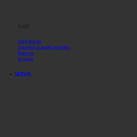
Malta
Slovinsko
Svět
Jižní Korea
Spojené arabské emiráty
Bahrajn
Krocan
SERVIS