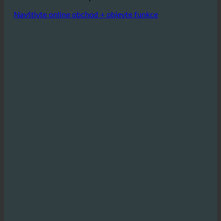
může vést k výrazným úsporám, zejména v
hotelech, které denně nabízejí stovky nebo
dokonce tisíce sprch.
Navštivte online obchod + objevte funkce