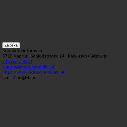
Záložka
Kontaktní informace
5710 Kaprun, Schloßstrasse 14 | Rakousko (Salzburg)
+43 6547 8301
kaprun@hotel-sonnblick.at
https://www.hotel-sonnblick.at
Umístění @Maps