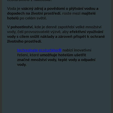
Proč tento hotel Reference používá levnou technologii
ecoturbino® z Rakouska?
Voda je
vzácný zdroj a povědomí o plýtvání vodou a
dopadech na životní prostředí.
roste mezi
majitelé
hotelů
po celém světě.
V
pohostinství
, kde je denně zapotřebí velké množství
vody, čelí provozovatelé výzvě, aby
efektivní využívání
vody s cílem snížit náklady a zároveň přispět k ochraně
životního prostředí.
technologie ecoturbino®
nabízí inovativní
řešení, které
umožňuje hotelům ušetřit
značné množství vody, teplé vody a odpadní
vody.