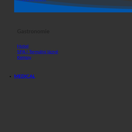
Obchod
Hororová show
Gastronomie
Hotel
SPA | Termální lázně
Kempy
MEDICAL