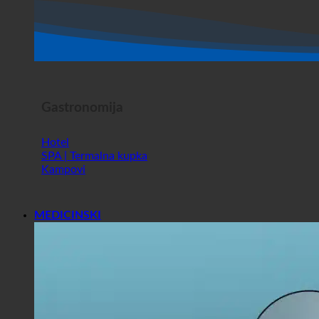
Gastronomija
Hotel
SPA | Termalna kupka
Kampovi
MEDICINSKI