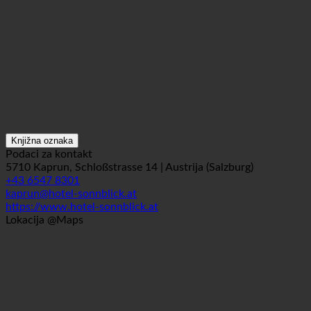
Knjižna oznaka
Podaci za kontakt
5710 Kaprun, Schloßstrasse 14 | Austrija (Salzburg)
+43 6547 8301
kaprun@hotel-sonnblick.at
https://www.hotel-sonnblick.at
Lokacija @Maps