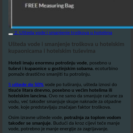
2. Ušteda vode i smanjenje troškova u hotelima
Ušteda vode i smanjenje troškova u hotelskim
kupaonicama i hotelskim tuševima
Hoteli imaju enormnu potrošnju vode
, posebno u
tuševi i kupaonice u gostinjskim sobama.
ecoturbino
pomaže drastično smanjiti tu potrošnju.
S
uštede do 50%
vode po tuširanju, ušteda iznosi do
tisuće litara dnevno, posebno u većim hotelima ili
hotelskim lancima.
Ovo ne samo da smanjuje račune za
vodu, već također smanjuje skupe naknade za otpadne
vode, koje predstavljaju značajan faktor troškova.
Osim izravne uštede vode,
potražnja za toplom vodom
također se smanjuje
. Budući da kroz cijevi teče manje
vode, potrebno je manje energije za zagrijavanje.