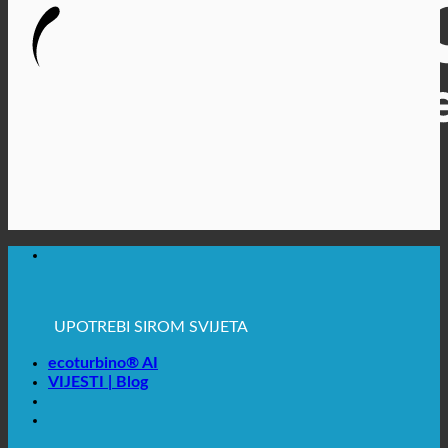
🔆 MAKSIMALNA SANITARNA HIGIJENA
✚ IZRICITO MEDICINSKE PREPORUKE
💧 UŠTEDA. ODRŽIV.
🌍 KVALITETA + POVJERENJE + GARANCIJA | U
UPOTREBI ŠIROM SVIJETA
ecoturbino® AI
VIJESTI | Blog