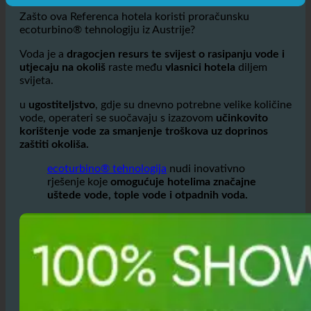
Zašto ova Referenca hotela koristi proračunsku
ecoturbino® tehnologiju iz Austrije?
Voda je a
dragocjen resurs te svijest o rasipanju vode i
utjecaju na okoliš
raste među
vlasnici hotela
diljem
svijeta.
u
ugostiteljstvo
, gdje su dnevno potrebne velike količine
vode, operateri se suočavaju s izazovom
učinkovito
korištenje vode za smanjenje troškova uz doprinos
zaštiti okoliša.
ecoturbino® tehnologija
nudi inovativno
rješenje koje
omogućuje hotelima značajne
uštede vode, tople vode i otpadnih voda.