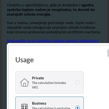
Osobito u ugostiteljstvu, gdje je dosljedan i
ugodna
opskrba toplom vodom je neophodna, to dovodi do
značajnih ušteda energije.
Sve u svemu, smanjenje potrošnje vode, tople vode i
otpadnih voda omogućuje značajne uštede troškova
koje izravno pridonose poboljšanim profitnim maržama.
Izračunajte svoju hotelsku uštedu pomoću kalkulatora