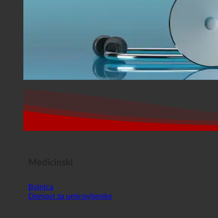
Medicinski
Bolnica
Domovi za umirovljenike