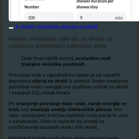
3. Hoteli i smanjenje utjecaja na okoliš
Hoteli i smanjenje utjecaja na okoliš na
smanjenu besmislenu potrošnju vode
Osim financijskih koristi,
ecoturbino nudi
značajne ekološke prednosti.
Potrošnja vode u ugostiteljstvu jedan je od najvećih
doprinosa
utjecaj na okoliš
iz sektora. Svako smanjenje
potrošnje vode i energije ima pozitivan učinak na okoliš
i smanjuje CO₂ otisak hotela.
Po
smanjenje potrošnje tople vode, manje energije se
troši,
koji
smanjuje emisiju stakleničkih plinova.
Isto
tako, smanjenjem količine otpadnih voda manje ih ulazi
u kanalizaciju, čime se rasterećuju uređaji za
pročišćavanje otpadnih voda i štiti okoliš.