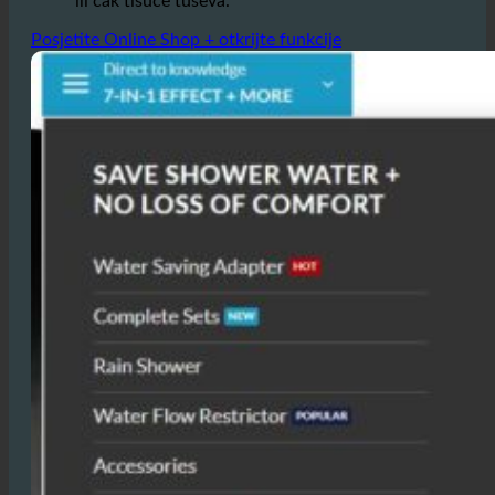
ili čak tisuće tuševa.
Posjetite Online Shop + otkrijte funkcije