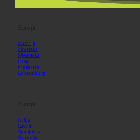
Europi
Austrija
Hrvatska
Njemačka
Irska
Mađarska
Luksemburg
Europi
Italija
Latvija
Španjolska
Švicarska