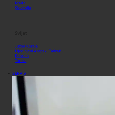
Malta
Slovenija
Svijet
Južna Koreja
Ujedinjeni Arapski Emirati
Bahrein
Turska
SERVIS