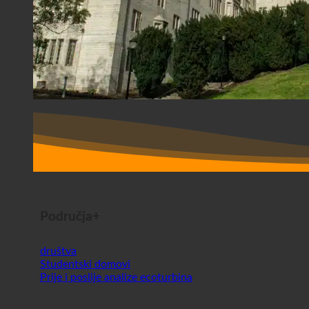
Područja+
društva
Studentski domovi
Prije i poslije analize ecoturbina