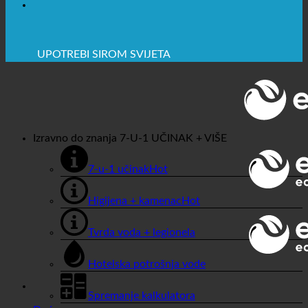
🔆 MAKSIMALNA SANITARNA HIGIJENA
✚ IZRICITO MEDICINSKE PREPORUKE
💧 UŠTEDA. ODRŽIV.
🌍 KVALITETA + POVJERENJE + GARANCIJA | U
UPOTREBI ŠIROM SVIJETA
Izravno do znanja
7-U-1 UČINAK + VIŠE
7-u-1 učinak
Higijena + kamenac
Tvrda voda + legionela
Hotelska potrošnja vode
Spremanje kalkulatora