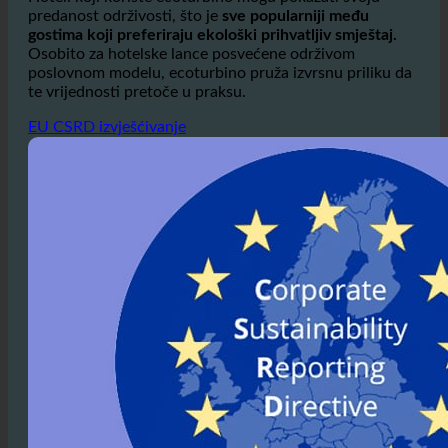
Hoteli koji koriste ecoturbino mogu pokazati svoju
predanost održivosti, što je
sve popularniji među
gostima koji preferiraju ekološki prihvatljiv smještaj.
Osobito za hotelske lance posvećene održivom
poslovnom modelu, ecoturbino pruža izvrsnu priliku da
te vrijednosti pretoče u praksu.
EU CSRD izvješćivanje