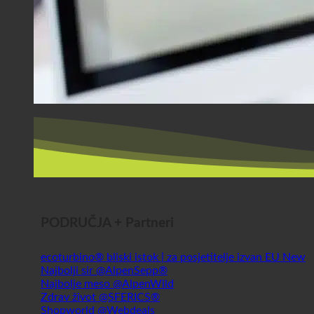
PODRUČJA + Partneri
ecoturbino® bliski istok | za posjetitelje izvan EU
Najbolji sir @AlpenSepp®
Najbolje meso @AlpenWild
Zdrav život @SFERICS®
Shopworld @Webdeals