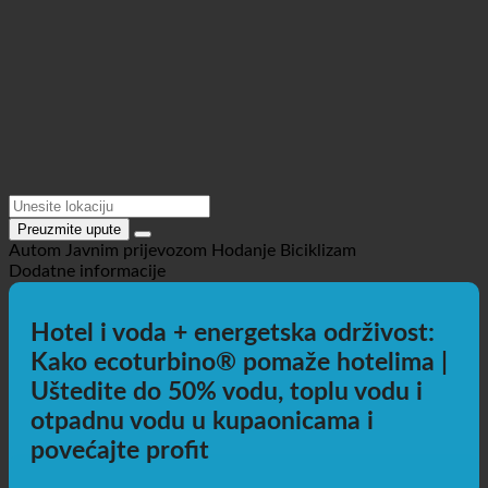
Preuzmite upute
Autom
Javnim prijevozom
Hodanje
Biciklizam
Dodatne informacije
Hotel i voda + energetska održivost:
Kako ecoturbino® pomaže hotelima |
Uštedite do 50% vodu, toplu vodu i
otpadnu vodu u kupaonicama i
povećajte profit