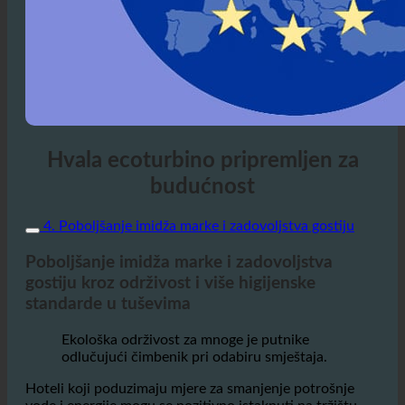
Hvala ecoturbino pripremljen za
budućnost
4. Poboljšanje imidža marke i zadovoljstva gostiju
Poboljšanje imidža marke i zadovoljstva
gostiju kroz održivost i više higijenske
standarde u tuševima
Ekološka održivost za mnoge je putnike
odlučujući čimbenik pri odabiru smještaja.
Hoteli koji poduzimaju mjere za smanjenje potrošnje