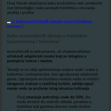
Ovaj članak objašnjava kako ecoturbino radi, prednosti
ove tehnologije i kako pomaže hotelima u očuvanju
okoliša i profita.
1. Kako ecoturbino® pomaže ovom hotelskom
partneru?
Kako ecoturbino® djeluje u hotelskim
kupaonicama i tuševima?
ecoturbino® je jednostavan, ali visokokvalitetan
učinkovit adapterski modul koji se integrira u
postojeće tuševe i slavine.
Temelji se na ideji optimiziranja omjera vode i zraka u
tuševima i umivaonicima, bez ugrožavanja udobnosti
gosta. Ugradnjom ecoturbino modula voda se vrtloži i
obogaćen zrakom u statičkoj turbini, zahtijevajući
manje vode za pružanje istog iskustva tuširanja.
Ovaj
smanjuje potrošnju vode do 50%,
što
može dovesti do znatnih ušteda, posebno u
hotelima koji gostima dnevno nude stotine