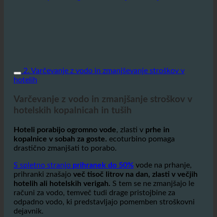
tušev.
Obiščite spletno trgovino + odkrijte funkcije
2. Varčevanje z vodo in zmanjševanje stroškov v
hotelih
Varčevanje z vodo in zmanjšanje stroškov v
hotelskih kopalnicah in tuših
Hoteli porabijo ogromno vode
, zlasti v
prhe in
kopalnice v sobah za goste.
ecoturbino pomaga
drastično zmanjšati to porabo.
S spletno stranjo
prihranek do 50%
vode na prhanje,
prihranki znašajo
več tisoč litrov na dan, zlasti v večjih
hotelih ali hotelskih verigah.
S tem se ne zmanjšajo le