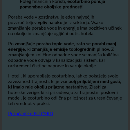
manjšo porabo vode
Poleg finančnih koristi,
ecoturbino ponuja
pomembne okoljske prednosti.
Poraba vode v gostinstvu je eden največjih
povzročiteljev
vpliv na okolje
iz sektorja. Vsako
zmanjšanje porabe vode in energije ima pozitiven učinek
na okolje in zmanjšuje ogljični odtis hotela.
Po
zmanjšuje porabo tople vode, zato se porabi manj
energije,
ki
zmanjšuje emisije toplogrednih plinov.
Z
zmanjšanjem količine odpadne vode se manjša količina
odpadne vode odvaja v kanalizacijski sistem, kar
razbremeni čistilne naprave in varuje okolje.
Hoteli, ki uporabljajo ecoturbino, lahko pokažejo svojo
zavezanost trajnosti, ki je
vse bolj priljubljeni med gosti,
ki imajo raje okolju prijazne nastanitve.
Zlasti za
hotelske verige, ki si prizadevajo za trajnostni poslovni
model, je ecoturbino odlična priložnost za uresničevanje
teh vrednot v praksi.
Poročanje o EU CSRD