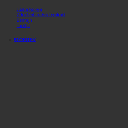
Svet
Južna Koreja
Združeni arabski emirati
Bahrajn
Turčija
STORITEV