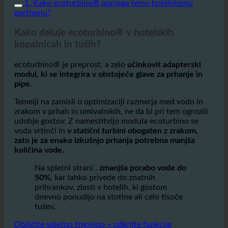
kakšne so prednosti te tehnologije in kako pomaga
hotelom ohranjati okolje in dobiček.
1. Kako ecoturbino® pomaga temu hotelskemu
partnerju?
Kako deluje ecoturbino® v hotelskih
kopalnicah in tuših?
ecoturbino® je preprost, a zelo
učinkovit adapterski
modul, ki se integrira v obstoječe glave za prhanje in
pipe.
Temelji na zamisli o optimizaciji razmerja med vodo in
zrakom v prhah in umivalnikih, ne da bi pri tem ogrozili
udobje gostov. Z namestitvijo modula ecoturbino se
voda vrtinči in
v statični turbini obogaten z zrakom,
zato je za enako izkušnjo prhanja potrebna manjša
količina vode.
Na spletni strani .
zmanjša porabo vode do
50%,
kar lahko privede do znatnih
prihrankov, zlasti v hotelih, ki gostom
dnevno ponudijo na stotine ali celo tisoče