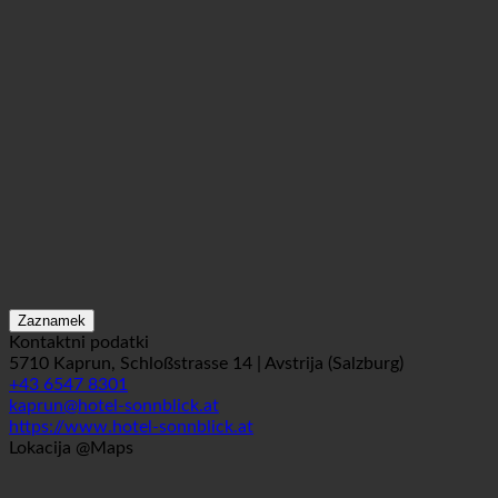
Zaznamek
Kontaktni podatki
5710 Kaprun, Schloßstrasse 14 | Avstrija (Salzburg)
+43 6547 8301
kaprun@hotel-sonnblick.at
https://www.hotel-sonnblick.at