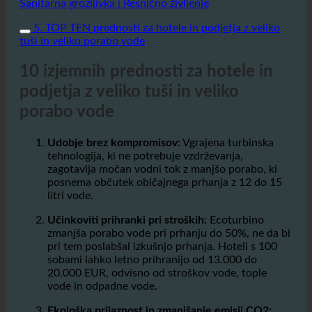
Sanitarna grozljivka | Resnično življenje
5. TOP TEN prednosti za hotele in podjetja z veliko
tuši in veliko porabo vode
10 izjemnih prednosti za hotele in
podjetja z veliko tuši in veliko
porabo vode
Udobje brez kompromisov:
Vgrajena turbinska
tehnologija, ki ne potrebuje vzdrževanja,
zagotavlja močan vodni tok z manjšo porabo, ki
posnema občutek običajnega prhanja z 12 do 15
litri vode.
Učinkoviti prihranki pri stroških:
Ecoturbino
zmanjša porabo vode pri prhanju do 50%, ne da bi
pri tem poslabšal izkušnjo prhanja. Hoteli s 100
sobami lahko letno prihranijo od 13.000 do
20.000 EUR, odvisno od stroškov vode, tople