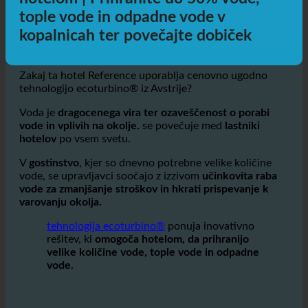
trajnost: Kako ecoturbino® pomaga
hotelom | Prihranite do 50% vode,
tople vode in odpadne vode v
kopalnicah ter povečajte dobiček
Zakaj ta hotel Reference uporablja cenovno ugodno
tehnologijo ecoturbino® iz Avstrije?
Voda je
dragocenega vira ter ozaveščenost o porabi
vode in vplivih na okolje.
se povečuje med
lastniki
hotelov
po vsem svetu.
V
gostinstvo
, kjer so dnevno potrebne velike količine
vode, se upravljavci soočajo z izzivom
učinkovita raba
vode za zmanjšanje stroškov in hkrati prispevanje k
varovanju okolja.
tehnologija ecoturbino®
ponuja inovativno
rešitev, ki
omogoča hotelom, da prihranijo
velike količine vode, tople vode in odpadne
vode.