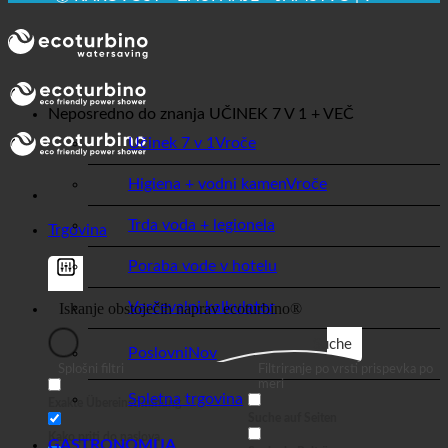
💧 VARČEVANJE. TRAJNOSTNO.
🌍 KAKOVOST + ZAUPANJE + JAMSTVO | V
UPORABI PO VSEM SVETU
Neposredno do znanja
UČINEK 7 V 1 + VEČ
Učinek 7 v 1
Higiena + vodni kamen
Trda voda + legionela
Trgovina
Poraba vode v hotelu
Varčevalni kalkulator
Suche
Poslovni
Splošni filtri
Filtriranje po vrsti prispevka po
meri