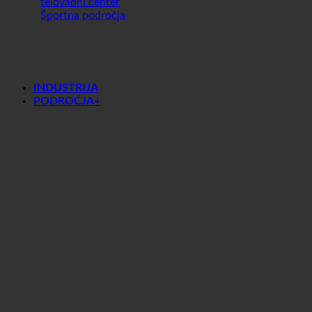
Šport
telovadni center
Športna področja
INDUSTRIJA
PODROČJA+