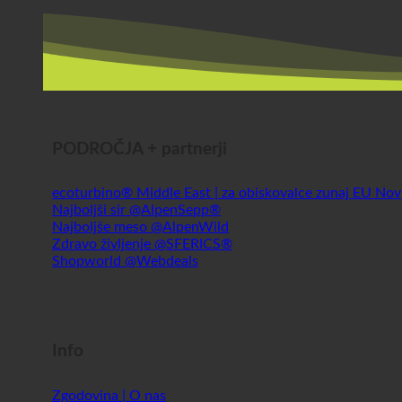
PODROČJA + partnerji
ecoturbino® Middle East | za obiskovalce zunaj EU
Najboljši sir @AlpenSepp®
Najboljše meso @AlpenWild
Zdravo življenje @SFERICS®
Shopworld @Webdeals
Info