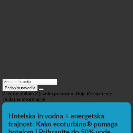
Lokacija @Maps
Pridobite navodila
Z avtomobilom
Z javnim prevozom
Hoja
Kolesarjenje
Dodatne informacije
Hotelska in vodna + energetska