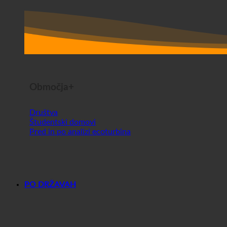
Območja+
Društva
Študentski domovi
Pred in po analizi ecoturbina
PO DRŽAVAH