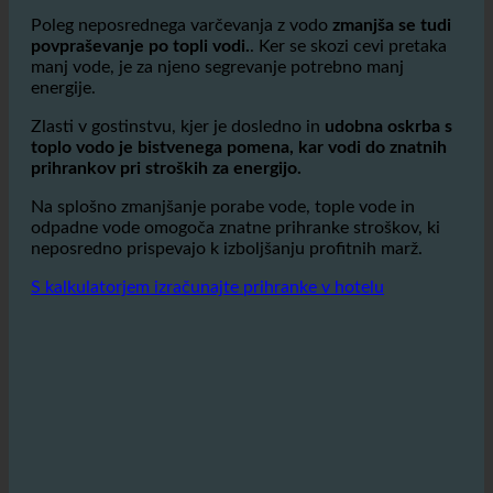
računi za vodo, temveč tudi drage pristojbine za
odpadno vodo, ki predstavljajo pomemben stroškovni
dejavnik.
Poleg neposrednega varčevanja z vodo
zmanjša se tudi
povpraševanje po topli vodi.
. Ker se skozi cevi pretaka
manj vode, je za njeno segrevanje potrebno manj
energije.
Zlasti v gostinstvu, kjer je dosledno in
udobna oskrba s
toplo vodo je bistvenega pomena, kar vodi do znatnih
prihrankov pri stroških za energijo.
Na splošno zmanjšanje porabe vode, tople vode in
odpadne vode omogoča znatne prihranke stroškov, ki
neposredno prispevajo k izboljšanju profitnih marž.
S kalkulatorjem izračunajte prihranke v hotelu