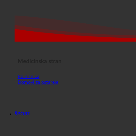
Medicinska stran
Bolnišnica
Domovi za ostarele
ŠPORT