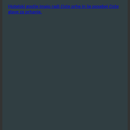
Gostje lahko uživajo v enako kakovostni
prhi, hotel pa hkrati varčuje z viri.
Hotelski gostje imajo radi čiste prhe in še posebej čiste
glave za prhanje.