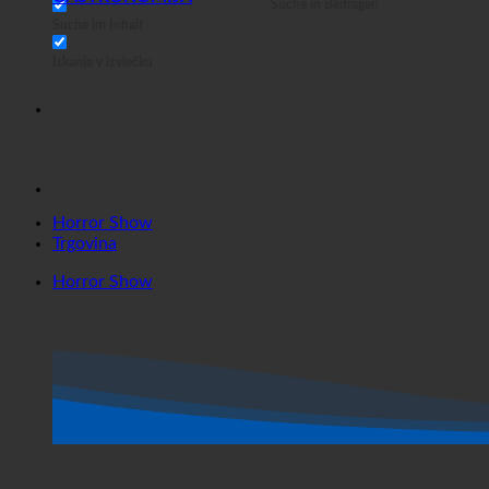
Spletna trgovina
Exakte Übereinstimmung
Suche auf Seiten
Kako priti do naslova
GASTRONOMIJA
Suche in Beiträgen
Suche im Inhalt
Iskanje v izvlečku
Horror Show
Trgovina
Horror Show