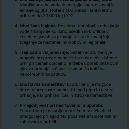
vode in odpadne vode.
Ekološka prijaznost in zmanjšanje emisij CO2:
Manjša poraba vode in energije znatno zmanjša
emisije ogljika. Hotel s 100 sobami lahko letno
prihrani do 30.000 kg CO2.
Izboljšana higiena:
Posebna tehnologija odvajanja
vode zmanjšuje količino usedlin in biofilma v
ceveh in glavah za prhanje ter tako zmanjšuje
tveganje za nastanek mikrobov in legionele.
Trajnostno vključevanje:
Sistem ecoturbino je
mogoče preprosto namestiti v obstoječe sisteme
prh, pri čemer običajno ni treba uporabljati novih
glav za prhanje, s čimer se zmanjša količina
nepotrebnih odpadkov.
Enostavna namestitev:
Ecoturbino je mogoče
hitro in preprosto namestiti med pipo in cev za
prhanje, kar prihrani čas in stroške namestitve.
Prilagodljivost pri načrtovanju in uporabi:
Ecoturbino je na voljo v različnih različicah, ki