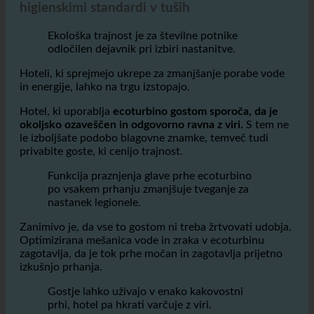
Izboljšanje podobe blagovne znamke in
zadovoljstva gostov s trajnostjo in višjimi
higienskimi standardi v tuših
Ekološka trajnost je za številne potnike
odločilen dejavnik pri izbiri nastanitve.
Hoteli, ki sprejmejo ukrepe za zmanjšanje porabe vode
in energije, lahko na trgu izstopajo.
Hotel, ki uporablja
ecoturbino gostom sporoča, da je
okoljsko ozaveščen in odgovorno ravna z viri.
S tem ne
le izboljšate podobo blagovne znamke, temveč tudi
privabite goste, ki cenijo trajnost.
Funkcija praznjenja glave prhe ecoturbino
po vsakem prhanju zmanjšuje tveganje za
nastanek legionele.
Zanimivo je, da vse to gostom ni treba žrtvovati udobja.
Optimizirana mešanica vode in zraka v ecoturbinu
zagotavlja, da je tok prhe močan in zagotavlja prijetno
izkušnjo prhanja.