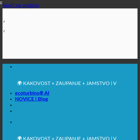
Skoči na vsebino
🔆 MAKSIMALNA SANITARNA HIGIENA
✚ IZRECNO MEDICINSKO PRIPOROČENO
💧 VARČEVANJE. TRAJNOSTNO.
🌍 KAKOVOST + ZAUPANJE + JAMSTVO | V
UPORABI PO VSEM SVETU
ecoturbino® AI
NOVICE | Blog
🔆 MAKSIMALNA SANITARNA HIGIENA
✚ IZRECNO MEDICINSKO PRIPOROČENO