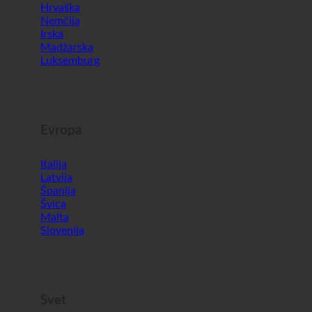
Avstrija
Hrvaška
Nemčija
Irska
Madžarska
Luksemburg
Evropa
Italija
Latvija
Španija
Švica
Malta
Slovenija