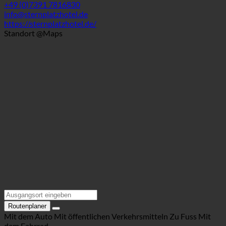
89584 Ehingen (Donau), Hauptstraße 116 | Deutschland
(Baden-Württemberg)
+49 (0)7391 7816830
info@sternplatzhotel.de
https://sternplatzhotel.de/
Standort @Maps