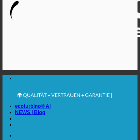
🔆 MAXIMALE SANITÄRE HYGIENE
✚ MEDIZINISCH AUSDRÜCKLICH EMPFOHLEN
💧 SPAREN. NACHHALTIG.
🌍 QUALITÄT + VERTRAUEN + GARANTIE |
WELTWEIT IM EINSATZ
ecoturbino® AI
NEWS | Blog