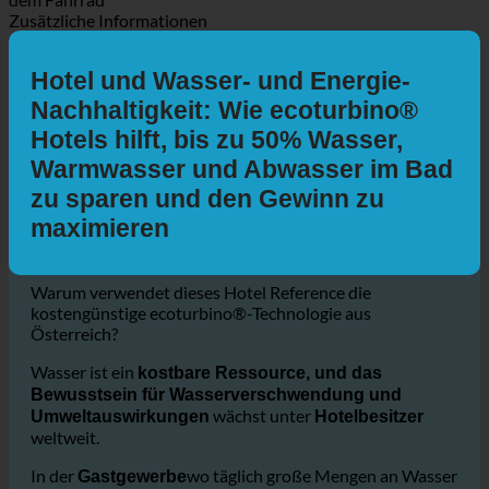
Routenplaner
Mit dem Auto
Mit öffentlichen Verkehrsmitteln
Zu Fuss
Mit
dem Fahrrad
Zusätzliche Informationen
Hotel und Wasser- und Energie-
Nachhaltigkeit: Wie ecoturbino®
Hotels hilft, bis zu 50% Wasser,
Warmwasser und Abwasser im Bad
zu sparen und den Gewinn zu
maximieren
Warum verwendet dieses Hotel Reference die
kostengünstige ecoturbino®-Technologie aus
Österreich?
Wasser ist ein
kostbare Ressource, und das
Bewusstsein für Wasserverschwendung und
wächst unter
Umweltauswirkungen
Hotelbesitzer
weltweit.