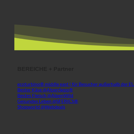
BEREICHE + Partner
ecoturbino® middle east | für Besucher außerhalb der E
Bester Käse @AlpenSepp®
Bestes Fleisch @AlpenWild
Gesundes Leben @SFERICS®
Shopworld @Webdeals