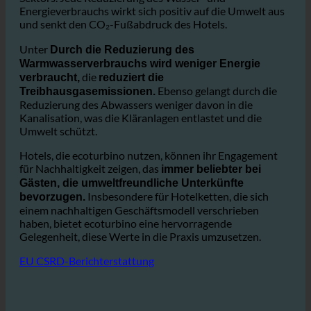
Der Wasserverbrauch im Gastgewerbe ist einer der
größten Verursacher von
des
Umweltauswirkungen
Sektors. Jede Reduzierung des Wasser- und
Energieverbrauchs wirkt sich positiv auf die Umwelt aus
und senkt den CO₂-Fußabdruck des Hotels.
Unter
Durch die Reduzierung des
Warmwasserverbrauchs wird weniger Energie
die
verbraucht,
reduziert die
Ebenso gelangt durch die
Treibhausgasemissionen.
Reduzierung des Abwassers weniger davon in die
Kanalisation, was die Kläranlagen entlastet und die
Umwelt schützt.
Hotels, die ecoturbino nutzen, können ihr Engagement
für Nachhaltigkeit zeigen, das
immer beliebter bei
Gästen, die umweltfreundliche Unterkünfte
Insbesondere für Hotelketten, die sich
bevorzugen.
einem nachhaltigen Geschäftsmodell verschrieben
haben, bietet ecoturbino eine hervorragende
Gelegenheit, diese Werte in die Praxis umzusetzen.
EU CSRD-Berichterstattung