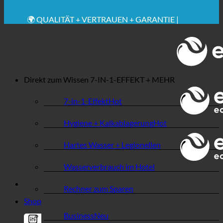
🔆 MAXIMALE SANITÄRE HYGIENE
✚ MEDIZINISCH AUSDRÜCKLICH EMPFOHLEN
💧 SPAREN. NACHHALTIG.
🌍 QUALITÄT + VERTRAUEN + GARANTIE |
WELTWEIT IM EINSATZ
Direkt zum Wissen
7-IN-1-EFFEKT + MEHR
7-in-1-Effekt
Hygiene + Kalkablagerung
Hartes Wasser + Legionellen
Wasserverbrauch im Hotel
Rechner zum Sparen