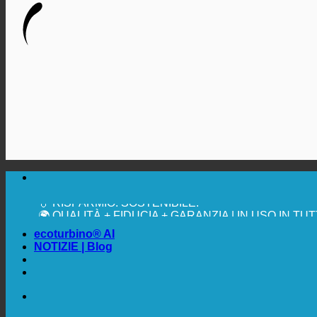
🔆 MASSIMA IGIENE SANITARIA
✚ ESPRESSAMENTE RACCOMANDATO DAL MEDI
💧 RISPARMIO. SOSTENIBILE.
🌍 QUALITÀ + FIDUCIA + GARANZIA | IN USO IN TU
ecoturbino® AI
NOTIZIE | Blog
🔆 MASSIMA IGIENE SANITARIA
✚ ESPRESSAMENTE RACCOMANDATO DAL MEDI