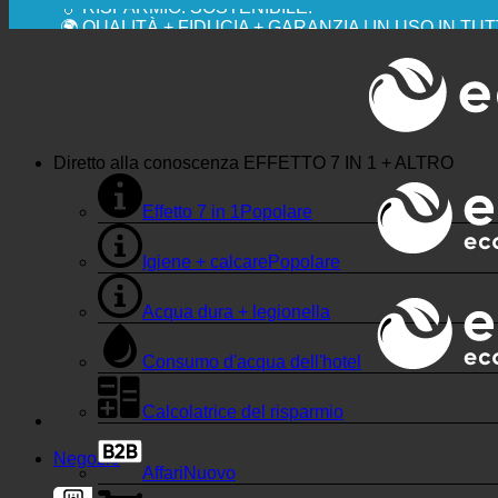
💧 RISPARMIO. SOSTENIBILE.
🌍 QUALITÀ + FIDUCIA + GARANZIA | IN USO IN TU
Diretto alla conoscenza
EFFETTO 7 IN 1 + ALTRO
Effetto 7 in 1
Igiene + calcare
Acqua dura + legionella
Consumo d'acqua dell'hotel
Calcolatrice del risparmio
Negozio
Affari