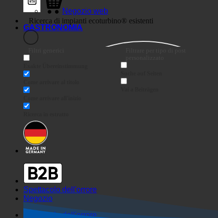
Negozio web
GASTRONOMIA
Filtri generici
Filtrare per tipo di post
personalizzato
Exakte Übereinstimmung
Suche auf Seiten
Come arrivare al titolo
Vai a Beiträgen
Come arrivare all'inizio
Ricerca in estratto
Spettacolo dell'orrore
Negozio