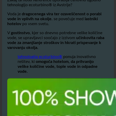
Zakaj ta hotel Reference uporablja cenovno ugodno
tehnologijo ecoturbino® iz Avstrije?
Voda je
dragocenega vira ter ozaveščenost o porabi
vode in vplivih na okolje.
se povečuje med
lastniki
hotelov
po vsem svetu.
V
gostinstvo
, kjer so dnevno potrebne velike količine
vode, se upravljavci soočajo z izzivom
učinkovita raba
vode za zmanjšanje stroškov in hkrati prispevanje k
varovanju okolja.
tehnologija ecoturbino®
ponuja inovativno
rešitev, ki
omogoča hotelom, da prihranijo
velike količine vode, tople vode in odpadne
vode.