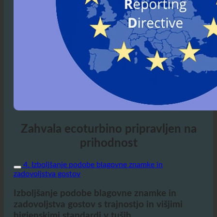
Zahvala ecoturbino pripravljen na
prihodnost
4. Izboljšanje podobe blagovne znamke in
zadovoljstva gostov