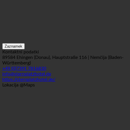
Zaznamek
Kontaktni podatki
89584 Ehingen (Donau), Hauptstraße 116 | Nemčija (Baden-
Württemberg)
+49 (0)7391 7816830
info@sternplatzhotel.de
https://sternplatzhotel.de/
Lokacija @Maps