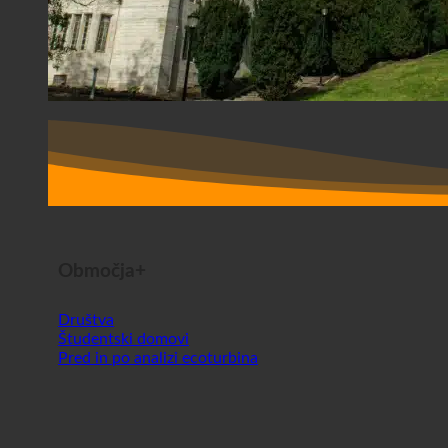
Območja+
Društva
Študentski domovi
Pred in po analizi ecoturbina