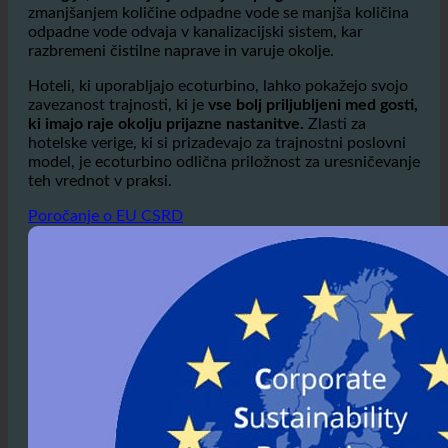
Po
zmanjšuje porabo tople vode, zato se porabi manj
energije,
ki
zmanjšuje emisije toplogrednih plinov.
Z
zmanjšanjem količine odpadne vode se manjša količina
odpadne vode odvaja v kanalizacijski sistem, kar
razbremeni čistilne naprave in varuje okolje.
Hoteli, ki uporabljajo ecoturbino, lahko pokažejo svojo
zavezanost trajnosti, ki je
vse bolj priljubljeni med gosti,
ki imajo raje okolju prijazne nastanitve.
Zlasti za
hotelske verige, ki si prizadevajo za trajnostni poslovni
model, je ecoturbino odlična priložnost za uresničevanje
teh vrednot v praksi.
Poročanje o EU CSRD