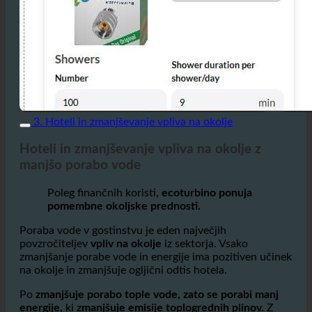
3. Hoteli in zmanjševanje vpliva na okolje
Hoteli in zmanjševanje vpliva na okolje z
manjšo porabo vode
Poleg finančnih koristi,
ecoturbino ponuja
pomembne okoljske prednosti.
Poraba vode v gostinstvu je eden največjih
povzročiteljev
vpliv na okolje
iz sektorja. Vsako
zmanjšanje porabe vode in energije ima pozitiven učinek
na okolje in zmanjšuje ogljični odtis hotela.