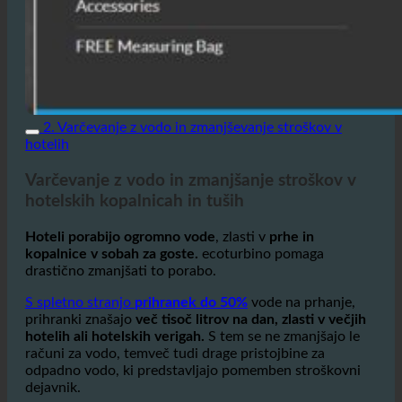
2. Varčevanje z vodo in zmanjševanje stroškov v
hotelih
Varčevanje z vodo in zmanjšanje stroškov v
hotelskih kopalnicah in tuših
Hoteli porabijo ogromno vode
, zlasti v
prhe in
kopalnice v sobah za goste.
ecoturbino pomaga
drastično zmanjšati to porabo.
S spletno stranjo
prihranek do 50%
vode na prhanje,
prihranki znašajo
več tisoč litrov na dan, zlasti v večjih
hotelih ali hotelskih verigah.
S tem se ne zmanjšajo le
računi za vodo, temveč tudi drage pristojbine za