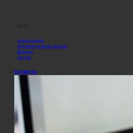
Malta
Slovenija
Svet
Južna Koreja
Združeni arabski emirati
Bahrajn
Turčija
STORITEV