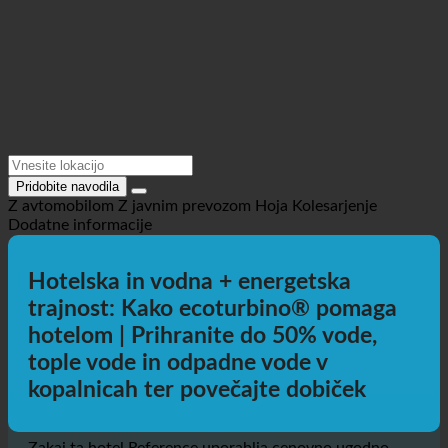
Pridobite navodila
Z avtomobilom
Z javnim prevozom
Hoja
Kolesarjenje
Dodatne informacije
Hotelska in vodna + energetska
trajnost: Kako ecoturbino® pomaga
hotelom | Prihranite do 50% vode,
tople vode in odpadne vode v
kopalnicah ter povečajte dobiček