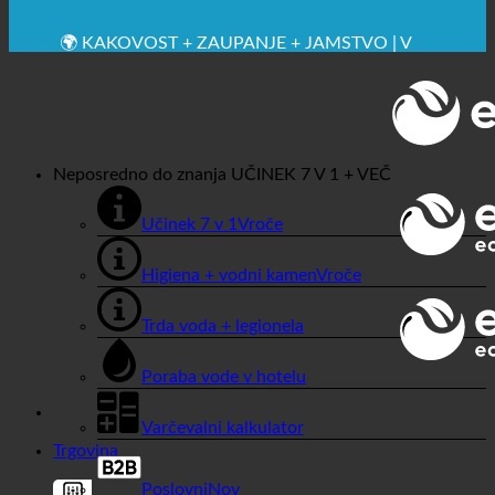
🔆 MAKSIMALNA SANITARNA HIGIENA
✚ IZRECNO MEDICINSKO PRIPOROČENO
💧 VARČEVANJE. TRAJNOSTNO.
🌍 KAKOVOST + ZAUPANJE + JAMSTVO | V
UPORABI PO VSEM SVETU
Neposredno do znanja
UČINEK 7 V 1 + VEČ
Učinek 7 v 1
Higiena + vodni kamen
Trda voda + legionela
Poraba vode v hotelu
Varčevalni kalkulator