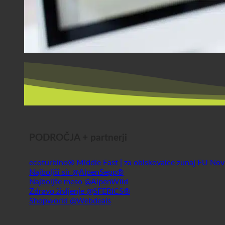
PODROČJA + partnerji
ecoturbino® Middle East | za obiskovalce zunaj EU
Najboljši sir @AlpenSepp®
Najboljše meso @AlpenWild
Zdravo življenje @SFERICS®