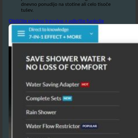
Na spletni strani .
zmanjša porabo vode do
50%,
kar lahko privede do znatnih
prihrankov, zlasti v hotelih, ki gostom
dnevno ponudijo na stotine ali celo tisoče
tušev.
Obiščite spletno trgovino + odkrijte funkcije