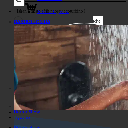
Trgovina
Poslovni
Spletna trgovina
Suche
GASTRONOMIJA
Splošni filtri
Filtriranje po vrsti prispevka po
meri
Exakte Übereinstimmung
Suche auf Seiten
Kako priti do naslova
Suche in Beiträgen
Suche im Inhalt
Iskanje v izvlečku
Horror Show