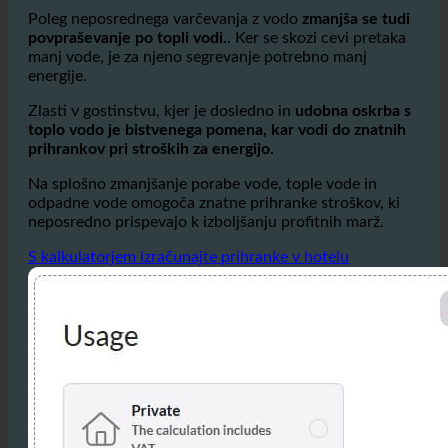
odpadno vodo, ki predstavljajo pomemben stroškovni
dejavnik.
Poleg neposrednega varčevanja z vodo
zmanjša se tudi
povpraševanje po topli vodi.
. Ker se skozi cevi pretaka
manj vode, je za njeno segrevanje potrebno manj
energije.
Zlasti v gostinstvu, kjer je dosledno in
udobna oskrba s
toplo vodo je bistvenega pomena, kar vodi do znatnih
prihrankov pri stroških za energijo.
Na splošno zmanjšanje porabe vode, tople vode in
odpadne vode omogoča znatne prihranke stroškov, ki
neposredno prispevajo k izboljšanju profitnih marž.
S kalkulatorjem izračunajte prihranke v hotelu