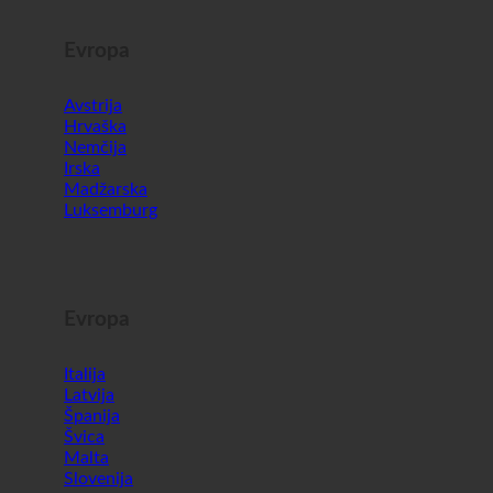
Evropa
Avstrija
Hrvaška
Nemčija
Irska
Madžarska
Luksemburg
Evropa
Italija
Latvija
Španija
Švica