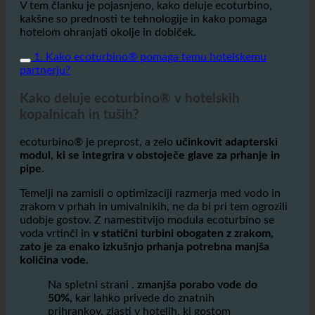
V tem članku je pojasnjeno, kako deluje ecoturbino,
kakšne so prednosti te tehnologije in kako pomaga
hotelom ohranjati okolje in dobiček.
1. Kako ecoturbino® pomaga temu hotelskemu
partnerju?
Kako deluje ecoturbino® v hotelskih
kopalnicah in tuših?
ecoturbino® je preprost, a zelo
učinkovit adapterski
modul, ki se integrira v obstoječe glave za prhanje in
pipe.
Temelji na zamisli o optimizaciji razmerja med vodo in
zrakom v prhah in umivalnikih, ne da bi pri tem ogrozili
udobje gostov. Z namestitvijo modula ecoturbino se
voda vrtinči in
v statični turbini obogaten z zrakom,
zato je za enako izkušnjo prhanja potrebna manjša
količina vode.