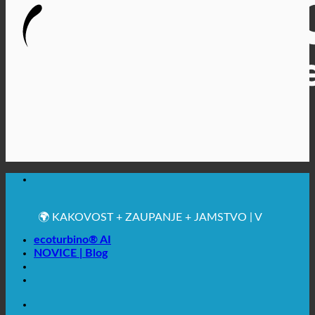
🔆 MAKSIMALNA SANITARNA HIGIENA
✚ IZRECNO MEDICINSKO PRIPOROČENO
💧 VARČEVANJE. TRAJNOSTNO.
🌍 KAKOVOST + ZAUPANJE + JAMSTVO | V
UPORABI PO VSEM SVETU
ecoturbino® AI
NOVICE | Blog