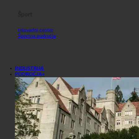
Šport
telovadni center
Športna področja
INDUSTRIJA
PODROČJA+