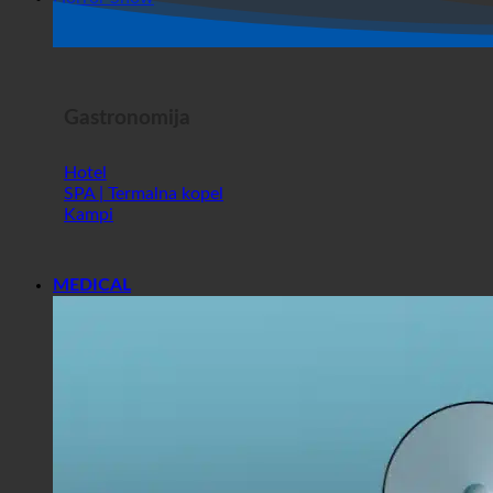
Trgovina
Horror Show
Gastronomija
Hotel
SPA | Termalna kopel
Kampi
MEDICAL