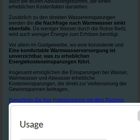
größeren Hotels oder Hotelketten.
Dadurch werden
nicht nur die Wasserrechnungen gesenkt, sondern
auch die teuren Abwassergebühren, die einen
erheblichen Kostenfaktor darstellen.
Zusätzlich zu den direkten Wassereinsparungen
werden die
die Nachfrage nach Warmwasser sinkt
ebenfalls
. Da weniger Wasser durch die Rohre fließt,
wird auch weniger Energie zum Erhitzen benötigt.
Vor allem im Gastgewerbe, wo eine konsistente und
Eine komfortable Warmwasserversorgung ist
unverzichtbar, was zu erheblichen
Energiekosteneinsparungen führt.
Insgesamt ermöglichen die Einsparungen bei Wasser,
Warmwasser und Abwasser erhebliche
Kosteneinsparungen, die direkt zur Verbesserung der
Gewinnspannen beitragen.
Berechnen Sie Ihre Hotelersparnis mit dem Rechner