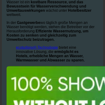
kostengünstige ecoturbino®-Technologie aus
Österreich?
Wasser ist ein
kostbare Ressource, und das
Bewusstsein für Wasserverschwendung und
Umweltauswirkungen
wächst unter
Hotelbesitzer
weltweit.
In der
Gastgewerbe
wo täglich große Mengen an
Wasser benötigt werden, stehen die Betreiber vor der
Herausforderung
Effiziente Wassernutzung, um
Kosten zu senken und gleichzeitig zum
Umweltschutz beizutragen.
ecoturbino®-Technologie
bietet eine
innovative Lösung, die
ermöglicht es
Hotels, erhebliche Mengen an Wasser,
Warmwasser und Abwasser zu sparen.