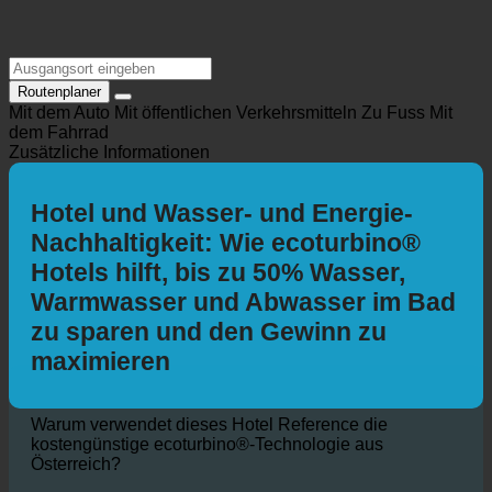
Routenplaner
Mit dem Auto
Mit öffentlichen Verkehrsmitteln
Zu Fuss
Mit
dem Fahrrad
Zusätzliche Informationen
Hotel und Wasser- und Energie-
Nachhaltigkeit: Wie ecoturbino®
Hotels hilft, bis zu 50% Wasser,
Warmwasser und Abwasser im Bad
zu sparen und den Gewinn zu
maximieren
Warum verwendet dieses Hotel Reference die