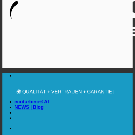
🔆 MAXIMALE SANITÄRE HYGIENE
✚ MEDIZINISCH AUSDRÜCKLICH EMPFOHLEN
💧 SPAREN. NACHHALTIG.
🌍 QUALITÄT + VERTRAUEN + GARANTIE |
WELTWEIT IM EINSATZ
ecoturbino® AI
NEWS | Blog