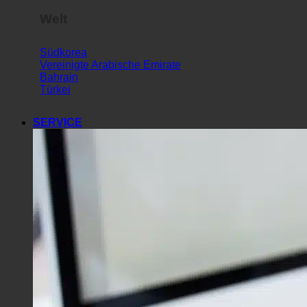
Welt
Südkorea
Vereinigte Arabische Emirate
Bahrain
Türkei
SERVICE