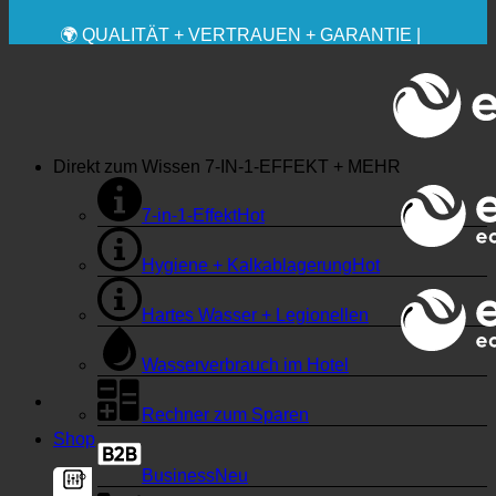
🔆 MAXIMALE SANITÄRE HYGIENE
✚ MEDIZINISCH AUSDRÜCKLICH EMPFOHLEN
💧 SPAREN. NACHHALTIG.
🌍 QUALITÄT + VERTRAUEN + GARANTIE |
WELTWEIT IM EINSATZ
Direkt zum Wissen
7-IN-1-EFFEKT + MEHR
7-in-1-Effekt
Hygiene + Kalkablagerung
Hartes Wasser + Legionellen
Wasserverbrauch im Hotel
Rechner zum Sparen
Shop