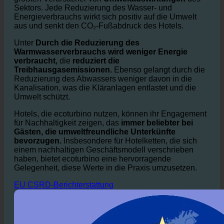
Der Wasserverbrauch im Gastgewerbe ist einer der
größten Verursacher von
Umweltauswirkungen
des
Sektors. Jede Reduzierung des Wasser- und
Energieverbrauchs wirkt sich positiv auf die Umwelt
aus und senkt den CO₂-Fußabdruck des Hotels.
Unter
Durch die Reduzierung des
Warmwasserverbrauchs wird weniger Energie
verbraucht,
die
reduziert die
Treibhausgasemissionen.
Ebenso gelangt durch die
Reduzierung des Abwassers weniger davon in die
Kanalisation, was die Kläranlagen entlastet und die
Umwelt schützt.
Hotels, die ecoturbino nutzen, können ihr Engagement
für Nachhaltigkeit zeigen, das
immer beliebter bei
Gästen, die umweltfreundliche Unterkünfte
bevorzugen.
Insbesondere für Hotelketten, die sich
einem nachhaltigen Geschäftsmodell verschrieben
haben, bietet ecoturbino eine hervorragende
Gelegenheit, diese Werte in die Praxis umzusetzen.
EU CSRD-Berichterstattung