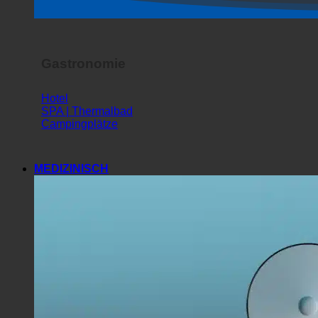
Horror Show
Gastronomie
Hotel
SPA | Thermalbad
Campingplätze
MEDIZINISCH