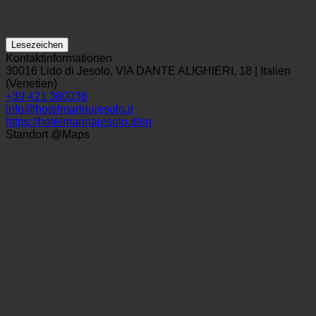
Lesezeichen
Kontaktinformationen
30016 Lido di Jesolo, VIA DANTE ALIGHIERI, 18 | Italien
(Venetien)
+39 421 380038
info@hotelmarinajesolo.it
https://hotelmarinajesolo.it/en
Standort @Maps