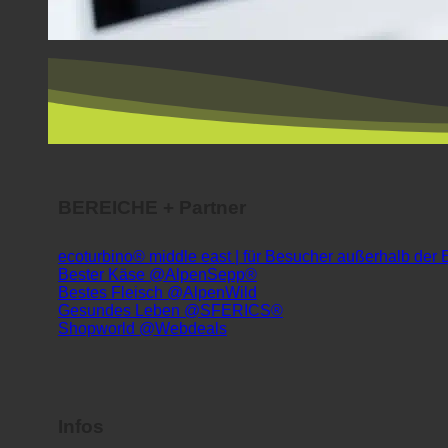
BEREICHE + Partner
ecoturbino® middle east | für Besucher außerhalb der
Bester Käse @AlpenSepp®
Bestes Fleisch @AlpenWild
Gesundes Leben @SFERICS®
Shopworld @Webdeals