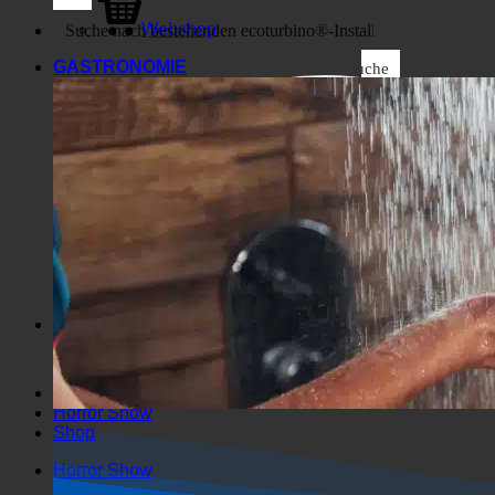
Business
Webshop
GASTRONOMIE
Suche
Allgemeine Filter
Filter nach benutzerdefiniertem
Beitragstyp
Exakte Übereinstimmung
Suche auf Seiten
Suche im Titel
Suche in Beiträgen
Suche im Inhalt
Suche im Auszug
Horror Show
Shop