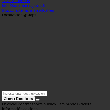
30016 Lido di Jesolo, VIA DANTE ALIGHIERI, 18 | Italia
(Véneto)
+39 421 380038
info@hotelmarinajesolo.it
https://hotelmarinajesolo.it/en
Localización @Maps