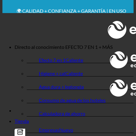
🔆 MÁXIMA HIGIENE SANITARIA
✚ RECOMENDACIÓN MÉDICA EXPRESA
💧 AHORRADOR. SOSTENIBLE.
🌍 CALIDAD + CONFIANZA + GARANTÍA | EN USO
EN TODO EL MUNDO
Directo al conocimiento
EFECTO 7 EN 1 + MÁS
Efecto 7 en 1
Higiene + cal
Agua dura + legionela
Consumo de agua de los hoteles
Calculadora de ahorro
Tienda