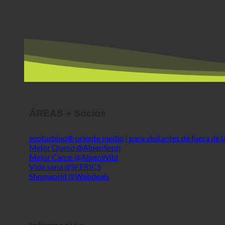
ÁREAS + Socios
ecoturbino® oriente medio | para visitantes de fuera de 
Mejor Queso @AlpenSepp
Mejor Carne @AlpenWild
Vida sana @SFERICS
Shopworld @Webdeals