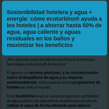
Obtener Direcciones
En coche
Por transporte público
Caminando
Bicicleta
Información adicional
Sostenibilidad hotelera y agua +
energía: cómo ecoturbino® ayuda a
los hoteles | a ahorrar hasta 50% de
agua, agua caliente y aguas
residuales en los baños y
maximizar los beneficios
¿Por qué este hotel de referencia utiliza la económica
tecnología ecoturbino® de Austria?
El agua es un
recurso precioso, y la concienciación
sobre el despilfarro de agua y su impacto
está creciendo entre
medioambiental.
propietarios de
en todo el mundo.
hoteles
En el
donde se necesitan grandes cantidades
hostelería