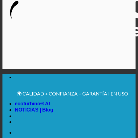
🔆 MÁXIMA HIGIENE SANITARIA
✚ RECOMENDACIÓN MÉDICA EXPRESA
💧 AHORRADOR. SOSTENIBLE.
🌍 CALIDAD + CONFIANZA + GARANTÍA | EN USO
EN TODO EL MUNDO
ecoturbino® AI
NOTICIAS | Blog