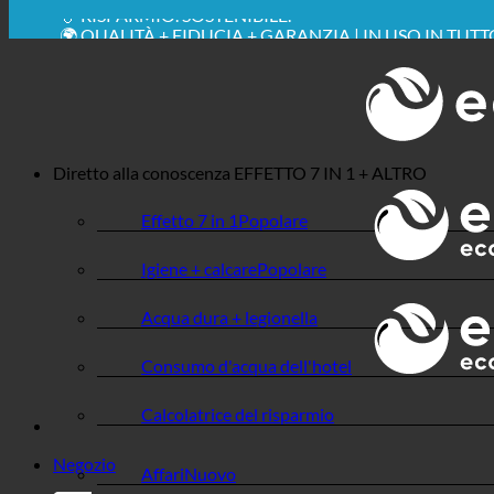
💧 RISPARMIO. SOSTENIBILE.
🌍 QUALITÀ + FIDUCIA + GARANZIA | IN USO IN TUT
Diretto alla conoscenza
EFFETTO 7 IN 1 + ALTRO
Effetto 7 in 1
Igiene + calcare
Acqua dura + legionella
Consumo d'acqua dell'hotel
Calcolatrice del risparmio
Negozio
Affari