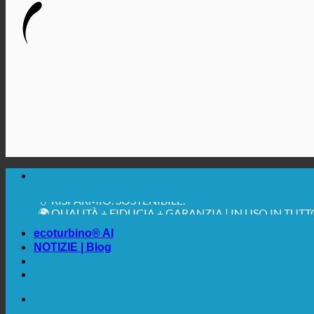
🔆 MASSIMA IGIENE SANITARIA
✚ ESPRESSAMENTE RACCOMANDATO DAL MEDICO
💧 RISPARMIO. SOSTENIBILE.
🌍 QUALITÀ + FIDUCIA + GARANZIA | IN USO IN TUT
ecoturbino® AI
NOTIZIE | Blog
🔆 MASSIMA IGIENE SANITARIA
✚ ESPRESSAMENTE RACCOMANDATO DAL MEDICO