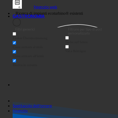
Negozio web
GASTRONOMIA
Filtri generici
Filtrare per tipo di post
personalizzato
Exakte Übereinstimmung
Suche auf Seiten
Come arrivare al titolo
Vai a Beiträgen
Come arrivare all'inizio
Ricerca in estratto
Spettacolo dell'orrore
Negozio