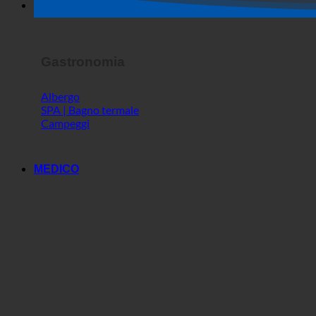
Spettacolo dell'orrore
Gastronomia
Albergo
SPA | Bagno termale
Campeggi
MEDICO