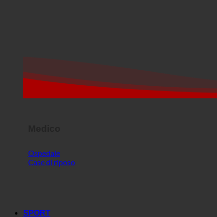
Medico
Ospedale
Case di riposo
SPORT