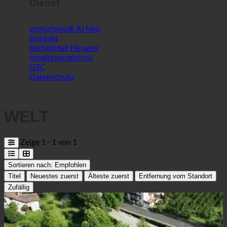
Datenschutz
WELT
Zeige 1 - 1 von 1
Sortieren nach:
Empfohlen
Titel
Neuestes zuerst
Älteste zuerst
Entfernung vom Standort
Zufällig