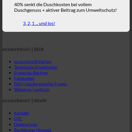
ecoturbino® | Welt
ecoturbino® Karten
Technische Einzelheiten
Ersparnis-Rechner
Fallstudien
FAQ | Häufig gestellte Fragen
Webshop | englisch
ecoturbino® | direkt
Kontakt
GTC
Datenschutz
Rechtlicher Hinweis
ecoturbino® Mittlerer Osten
Die Welt von ecoturbino®
© 2026 ecoturbino® | Ressourcen Saving GmbH | AUSTRIA |
+43 699 18180000
INFORMATIONEN