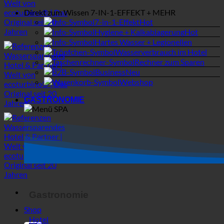
Webshop
GASTRONOMIE
Gastronomie
Shop
Hotel
SPA | Thermalbad
Campingplätze
Suche
MEDIZINISCH
Allgemeine Filter
Filter nach benutzerdefiniertem
Beitragstyp
Exakte Übereinstimmung