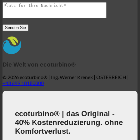
Die Welt von ecoturbino®
© 2026 ecoturbino® | Ing. Werner Krenek | ÖSTERREICH |
+43 699 18180000
ecoturbino® | das Original -
40% Kostenreduzierung. ohne
Komfortverlust.
40% senkt die Duschkosten bei vollem
Duschgenuss + aktiver Beitrag zum Umweltschutz!
3, 2, 1 ... und los!