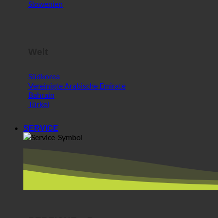
Südkorea
Vereinigte Arabische Emirate
Bahrain
Türkei
SERVICE
BEREICHE + Partner
ecoturbino® middle east | für Besucher außerhalb der E
Bester Käse @AlpenSepp®
Bestes Fleisch @AlpenWild
Gesundes Leben @SFERICS®
Shopworld @Webdeals