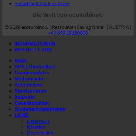
BESTELLT VON
Hotel
SPA | Thermalbad
Campingplätze
Medizinische
Altersheime
Sportzentrum
Industrie
Gesellschaften
Studentenwohnheime
LAND
Österreich
Kroatien
Deutschland
Irland
Italien
Ungarn
Luxemburg
Lettland
Slowenien
Südkorea
Spanien