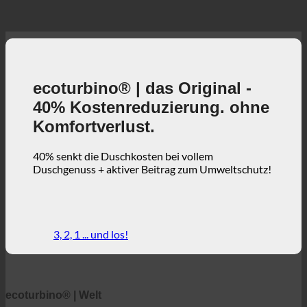
40% Kostenreduzierung. ohne
Komfortverlust.
40% senkt die Duschkosten bei vollem
Duschgenuss + aktiver Beitrag zum Umweltschutz!
3, 2, 1 ... und los!
ecoturbino® | Welt
ecoturbino® Karten
Technische Einzelheiten
Ersparnis-Rechner
Fallstudien
FAQ | Häufig gestellte Fragen
Webshop | englisch