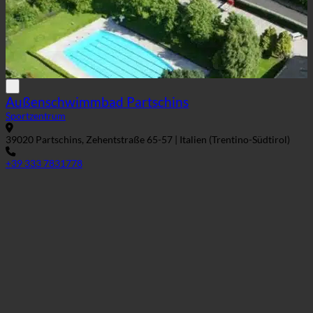
Außenschwimmbad Partschins
Sportzentrum
39020 Partschins, Zehentstraße 65-57 | Italien (Trentino-Südtirol)
+39 333 7831778