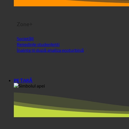
Societăți
Reședințe studențești
Înainte și după analiza ecoturbină
PE ȚARĂ
Europa
Austria
Croația
Germania