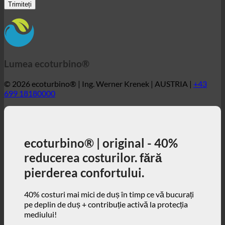
Lumea ecoturbino®
© 2026 ecoturbino® | Ing. Werner Krenek | AUSTRIA |
+43
699 18180000
ecoturbino® | original - 40%
reducerea costurilor. fără
pierderea confortului.
40% costuri mai mici de duș în timp ce vă bucurați
pe deplin de duș + contribuție activă la protecția
mediului!
3, 2, 1 ... și start!
ecoturbino® | lume