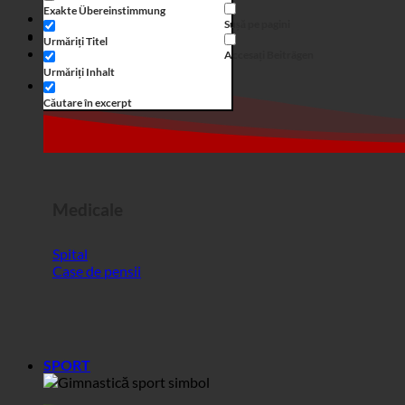
Medicale
Spital
Case de pensii
SPORT