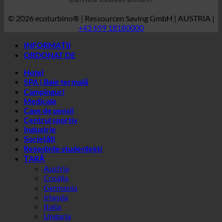
Hotel
SPA | Baie termală
Campinguri
Medicale
Case de pensii
Centrul sportiv
Industrie
Societăți
Reședințe studențești
ȚARĂ
Austria
Croația
Germania
Irlanda
Italia
Ungaria
Luxemburg
Letonia
Slovenia
Coreea de Sud
Spania
Elveția
Emiratele Arabe Unite