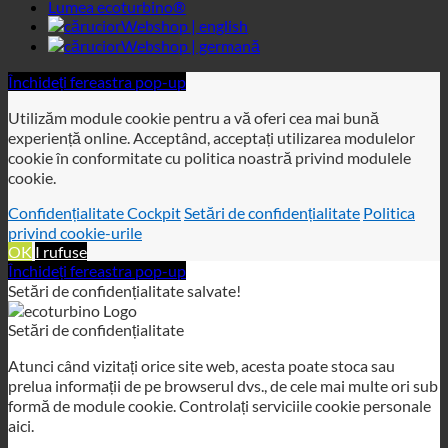
experiență online. Acceptând, acceptați utilizarea modulelor
cookie în conformitate cu politica noastră privind modulele
cookie.
Confidențialitate Cockpit
Setări de confidențialitate
Politica
privind cookie-urile
OK
I rufuse
Închideți fereastra pop-up
Setări de confidențialitate salvate!
Setări de confidențialitate
Atunci când vizitați orice site web, acesta poate stoca sau
prelua informații de pe browserul dvs., de cele mai multe ori sub
formă de module cookie. Controlați serviciile cookie personale
aici.
Necesar
Analiză
Confidențialitate Cockpit
Politica de
confidențialitate
Politica privind cookie-urile
Aceste module cookie sunt necesare pentru ca site-ul să
funcționeze și nu pot fi dezactivate în sistemele noastre.
GDPR
GDPR