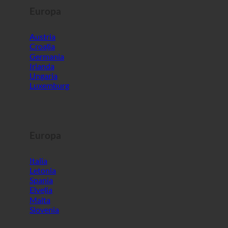
Irlanda
Ungaria
Luxemburg
Europa
Italia
Letonia
Spania
Elveția
Malta
Slovenia
Lumea
Coreea de Sud