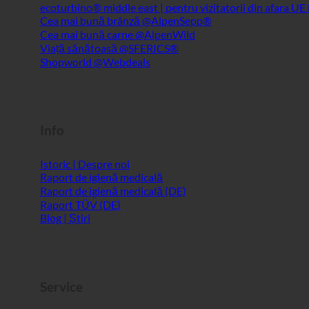
Info
Istoric | Despre noi
Raport de igienă medicală
Raport de igienă medicală (DE)
Raport TÜV (DE)
Blog | Știri
Service
ecoturbino® AI
Persoană de contact
Notă juridică
Harta site-ului
GTC
Confidențialitatea datelor