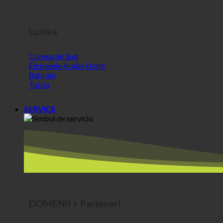
Emiratele Arabe Unite
Bahrain
Turcia
SERVICE
DOMENII + Parteneri
ecoturbino® middle east | pentru vizitatorii din afara UE
Cea mai bună brânză @AlpenSepp®
Cea mai bună carne @AlpenWild
Viață sănătoasă @SFERICS®
Shopworld @Webdeals