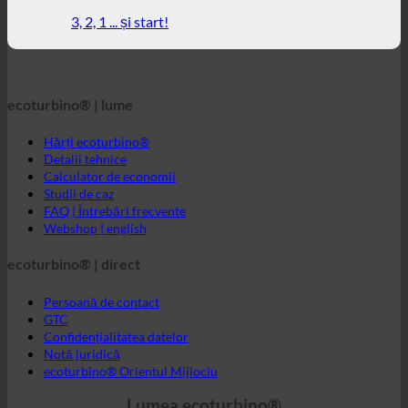
Hărți ecoturbino®
Detalii tehnice
Calculator de economii
Studii de caz
FAQ | Întrebări frecvente
Webshop | english
ecoturbino® | direct
Persoană de contact
GTC
Confidențialitatea datelor
Notă juridică
ecoturbino® Orientul Mijlociu
Lumea ecoturbino®
© 2026 ecoturbino® | Ressourcen Saving GmbH | AUSTRIA |
+43 699 18180000
INFORMAȚII
ORDONAT DE