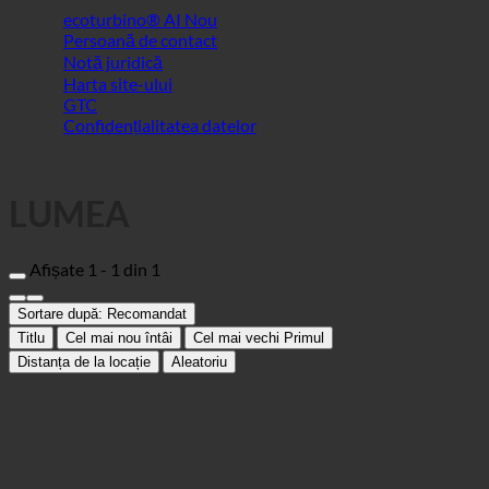
LUMEA
Afișate 1 - 1 din 1
Sortare după:
Recomandat
Titlu
Cel mai nou întâi
Cel mai vechi Primul
Distanța de la locație
Aleatoriu
Piscină în aer liber Partschins
Centrul sportiv