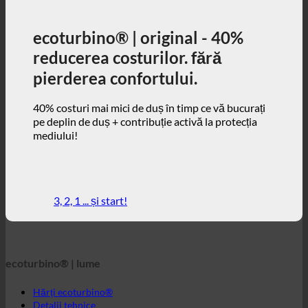
40% costuri mai mici de duș în timp ce vă bucurați
pe deplin de duș + contribuție activă la protecția
mediului!
3, 2, 1 ... și start!
ecoturbino® | lume
Hărți ecoturbino®
Detalii tehnice
Calculator de economii
Studii de caz
FAQ | Întrebări frecvente
Webshop | english
ecoturbino® | direct