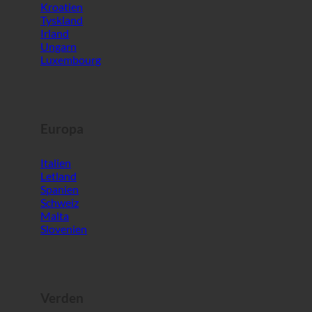
Luxembourg
Europa
Italien
Letland
Spanien
Schweiz
Malta
Slovenien
Verden
Sydkorea
De Forenede Arabiske Emirater
Bahrain