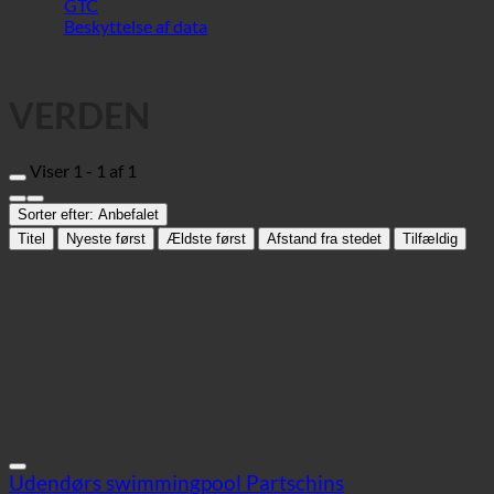
VERDEN
Viser 1 - 1 af 1
Sorter efter:
Anbefalet
Titel
Nyeste først
Ældste først
Afstand fra stedet
Tilfældig
Udendørs swimmingpool Partschins
Sportscenter
39020 Partschins, Zehentstraße 65-57 | Italien (Trentino-Alto Adige)
+39 333 7831778