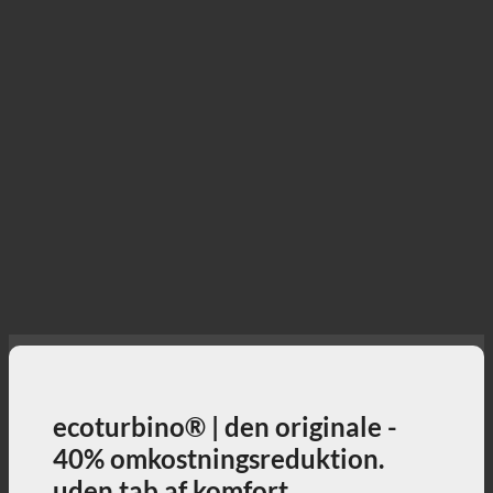
ecoturbino® | den originale -
40% omkostningsreduktion.
uden tab af komfort.
40% lavere omkostninger til brusebad, mens du
nyder brusebadet fuldt ud + aktivt bidrag til
miljøbeskyttelse!