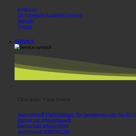
Tyrkiet
SERVICE
Områder + partnere
ecoturbino® Mellemøsten | for besøgende uden for EU
Bedste ost @AlpenSepp®
Bedste kød @AlpenWild
Sund livsstil @SFERICS®.
Shopworld @Webdeals