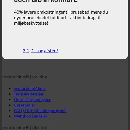
3, 2, 1 ... og afsted!
ecoturbino® | verden
ecoturbino® kort
Tekniske detaljer
Opsparingsberegner
Casestudier
FAQ | Ofte stillede spørgsmål
Webshop | engelsk
ecoturbino® | direkte
Kontakt
GTC
Beskyttelse af data