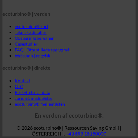
ecoturbino® kort
Tekniske detaljer
Opsparingsberegner
Casestudier
FAQ | Ofte stillede spørgsmål
Webshop | engelsk
ecoturbino® | direkte
Kontakt
GTC
Beskyttelse af data
Juridisk meddelelse
ecoturbino® mellemøsten
En verden af ecoturbino®.
© 2026 ecoturbino® | Ressourcen Saving GmbH |
ÖSTERREICH |.
+43 699 18180000
INFORMATION
BESTILT AF
Hotel