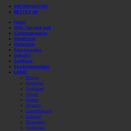
SPA | Termisk bad
Campingpladser
Medicinsk
Plejehjem
Sportscenter
Industri
Samfund
Studenterboliger
LAND
Østrig
Kroatien
Tyskland
Irland
Italien
Ungarn
Luxembourg
Letland
Slovenien
Sydkorea
Spanien
Schweiz
De Forenede Arabiske Emirater