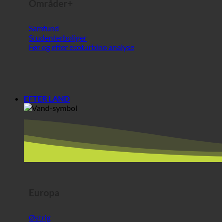
Før og efter ecoturbino analyse
EFTER LAND
Europa
Østrig
Kroatien
Tyskland
Irland
Ungarn