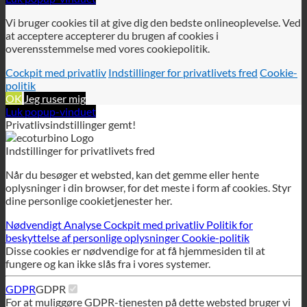
Cockpit med privatliv
Indstillinger for privatlivets fred
Cookie-
politik
OK
Jeg ruser mig
Luk popup-vinduet
Privatlivsindstillinger gemt!
Indstillinger for privatlivets fred
Når du besøger et websted, kan det gemme eller hente
oplysninger i din browser, for det meste i form af cookies. Styr
dine personlige cookietjenester her.
Nødvendigt
Analyse
Cockpit med privatliv
Politik for
beskyttelse af personlige oplysninger
Cookie-politik
Disse cookies er nødvendige for at få hjemmesiden til at
fungere og kan ikke slås fra i vores systemer.
GDPR
GDPR
For at muliggøre GDPR-tjenesten på dette websted bruger vi
følgende teknisk nødvendige cookies:
wordpress_gdpr_tilladte_tjenester
wordpress_gdpr_cookies_declined