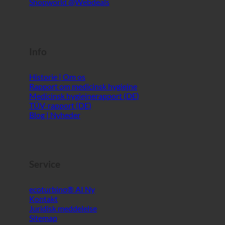
Info
Historie | Om os
Rapport om medicinsk hygiejne
Medicinsk hygiejnerapport (DE)
TÜV-rapport (DE)
Blog | Nyheder
Service
ecoturbino® AI
Kontakt
Juridisk meddelelse
Sitemap
GTC
Beskyttelse af data