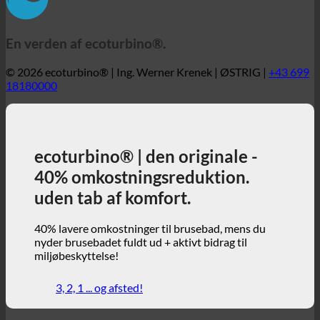
© 2026 ecoturbino® | Ing. Werner Krenek | ØSTRIG |
+43 699
18180000
ecoturbino® | den originale -
40% omkostningsreduktion.
uden tab af komfort.
40% lavere omkostninger til brusebad, mens du
nyder brusebadet fuldt ud + aktivt bidrag til
miljøbeskyttelse!
3, 2, 1 ... og afsted!
ecoturbino® | verden