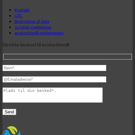
Juridisk meddelelse
ecoturbino® mellemøsten
Direkte besked til ecoturbino®
.
En verden af ecoturbino®.