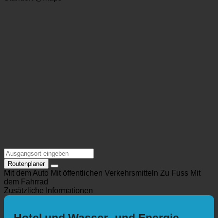
https://www.sieghard.at/hotel/
Standort @Maps
Routenplaner
Mit dem Auto
Mit öffentlichen Verkehrsmitteln
Zu Fuss
Mit
dem Fahrrad
Zusätzliche Informationen