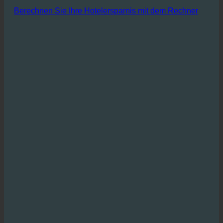
Kosteneinsparungen, die direkt zur Verbesserung der
Gewinnspannen beitragen.
Berechnen Sie Ihre Hotelersparnis mit dem Rechner