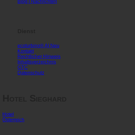
Medizinischer Hygienebericht (DE)
TÜV-Bericht (DE)
Blog | Nachrichten
Dienst
ecoturbino® AI
Kontakt
Rechtlicher Hinweis
Inhaltsverzeichnis
GTC
Datenschutz
Hotel Sieghard
Hotel
Österreich