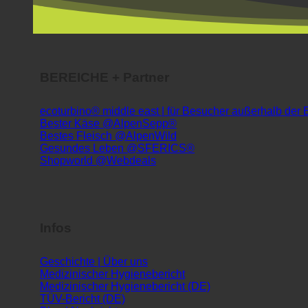
BEREICHE + Partner
ecoturbino® middle east | für Besucher außerhalb der
Bester Käse @AlpenSepp®
Bestes Fleisch @AlpenWild
Gesundes Leben @SFERICS®
Shopworld @Webdeals
Infos
Geschichte | Über uns
Medizinischer Hygienebericht