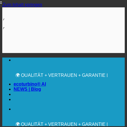
Zum Inhalt springen
🔆 MAXIMALE SANITÄRE HYGIENE
✚ MEDIZINISCH AUSDRÜCKLICH EMPFOHLEN
💧 SPAREN. NACHHALTIG.
🌍 QUALITÄT + VERTRAUEN + GARANTIE |
WELTWEIT IM EINSATZ
ecoturbino® AI
NEWS | Blog
🔆 MAXIMALE SANITÄRE HYGIENE
✚ MEDIZINISCH AUSDRÜCKLICH EMPFOHLEN
💧 SPAREN. NACHHALTIG.