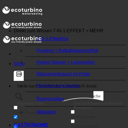
🌍 QUALITÄT + VERTRAUEN + GARANTIE |
WELTWEIT IM EINSATZ
Direkt zum Wissen
7-IN-1-EFFEKT + MEHR
7-in-1-Effekt
Hygiene + Kalkablagerung
Hartes Wasser + Legionellen
Shop
Wasserverbrauch im Hotel
Rechner zum Sparen
Suche
Business
Allgemeine Filter
Filter nach benutzerdefiniertem
Beitragstyp
Webshop
Exakte Übereinstimmung
Suche auf Seiten