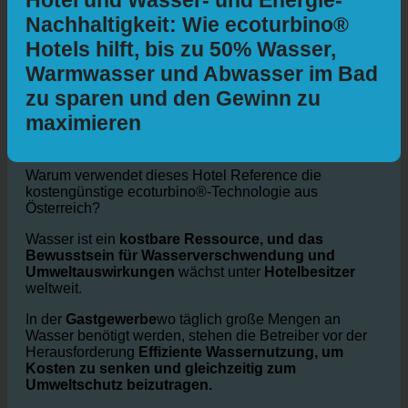
Hotel und Wasser- und Energie-
Nachhaltigkeit: Wie ecoturbino®
Hotels hilft, bis zu 50% Wasser,
Warmwasser und Abwasser im Bad
zu sparen und den Gewinn zu
maximieren
Warum verwendet dieses Hotel Reference die
kostengünstige ecoturbino®-Technologie aus
Österreich?
Wasser ist ein
kostbare Ressource, und das
Bewusstsein für Wasserverschwendung und
Umweltauswirkungen
wächst unter
Hotelbesitzer
weltweit.
In der
Gastgewerbe
wo täglich große Mengen an
Wasser benötigt werden, stehen die Betreiber vor der
Herausforderung
Effiziente Wassernutzung, um
Kosten zu senken und gleichzeitig zum