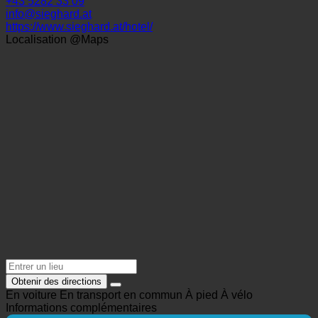
+43 5282 33 09
info@sieghard.at
https://www.sieghard.at/hotel/
Localisation @Maps
Obtenir des directions
En voiture
En transport en commun
À pied
À vélo
Informations complémentaires