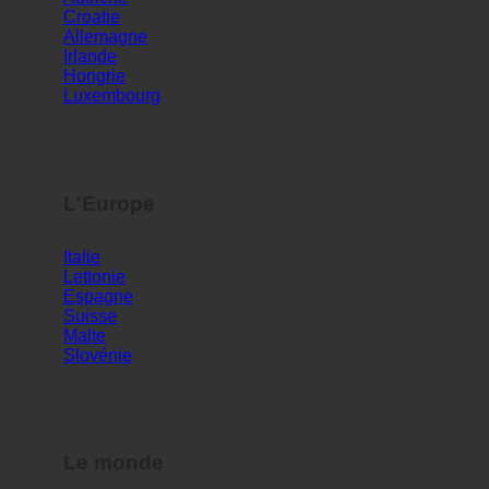
Croatie
Allemagne
Irlande
Hongrie
Luxembourg
L'Europe
Italie
Lettonie
Espagne
Suisse
Malte
Slovénie
Le monde