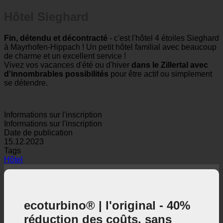
Hôtel Sieghard
Fin, détendu et décontracté
- c'est l'hôtel 4 étoiles Sieghard
à Mayrhofen-Hippach ! Un petit hôtel familial avec beaucoup
de charme et un excellent service !
Vivez vos vacances d'été ou d'hiver
dans le Zillertal avec
d'innombrables possibilités
pour être actif ou simplement
se détendre.
Informations sur l'inscription
Informations sur l'inscription
Date de publication
15.12.2023
Tags
Hôtel
ecoturbino® | l'original - 40%
réduction des coûts. sans