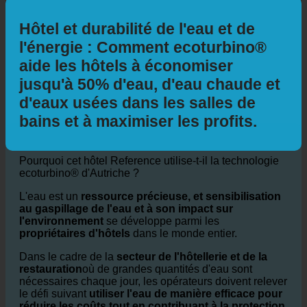
Hôtel et durabilité de l'eau et de
l'énergie : Comment ecoturbino®
aide les hôtels à économiser
jusqu'à 50% d'eau, d'eau chaude et
d'eaux usées dans les salles de
bains et à maximiser les profits.
Pourquoi cet hôtel Reference utilise-t-il la technologie
ecoturbino® d'Autriche ?
L'eau est un
ressource précieuse, et sensibilisation
au gaspillage de l'eau et à son impact sur
l'environnement
se développe parmi les
propriétaires d'hôtels
dans le monde entier.
Dans le cadre de la
secteur de l'hôtellerie et de la
restauration
où de grandes quantités d'eau sont
nécessaires chaque jour, les opérateurs doivent relever
le défi suivant
utiliser l'eau de manière efficace pour