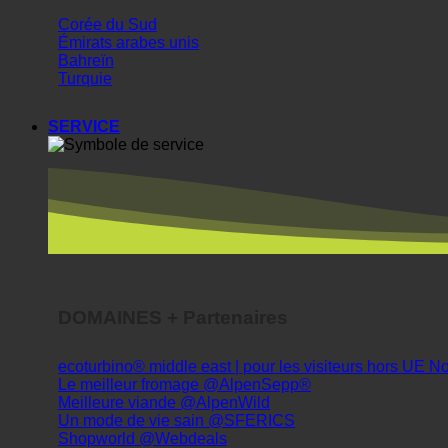
Corée du Sud
Émirats arabes unis
Bahreïn
Turquie
SERVICE
DOMAINES + Partenaires
ecoturbino® middle east | pour les visiteurs hors UE
Le meilleur fromage @AlpenSepp®
Meilleure viande @AlpenWild
Un mode de vie sain @SFERICS
Shopworld @Webdeals