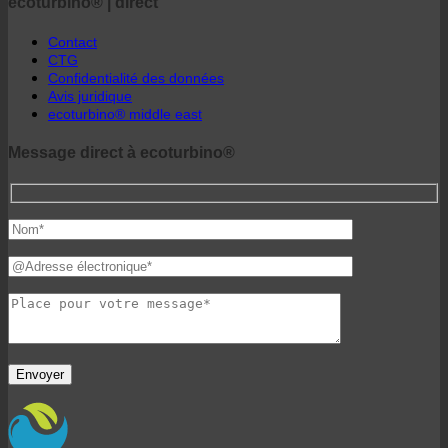
ecoturbino® | direct
Contact
CTG
Confidentialité des données
Avis juridique
ecoturbino® middle east
Message direct à ecoturbino®