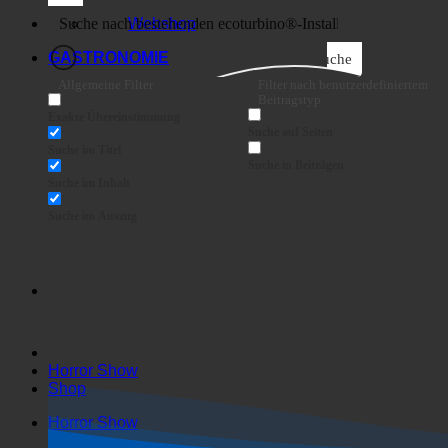
Business
Webshop
GASTRONOMIE
Suche
Allgemeine Filter
Filter nach benutzerdefiniertem
Beitragstyp
Exakte Übereinstimmung
Suche auf Seiten
Suche im Titel
Suche in Beiträgen
Suche im Inhalt
Suche im Auszug
Horror Show
Shop