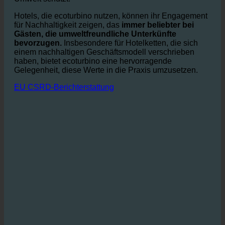
Reduzierung des Abwassers weniger davon in die
Kanalisation, was die Kläranlagen entlastet und die
Umwelt schützt.
Hotels, die ecoturbino nutzen, können ihr Engagement
für Nachhaltigkeit zeigen, das
immer beliebter bei
Gästen, die umweltfreundliche Unterkünfte
bevorzugen.
Insbesondere für Hotelketten, die sich
einem nachhaltigen Geschäftsmodell verschrieben
haben, bietet ecoturbino eine hervorragende
Gelegenheit, diese Werte in die Praxis umzusetzen.
EU CSRD-Berichterstattung