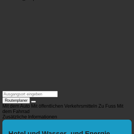
linz@harrys-home.com
https://harrys-home.com/linz-urfahr/
Standort @Maps
Routenplaner
Mit dem Auto
Mit öffentlichen Verkehrsmitteln
Zu Fuss
Mit
dem Fahrrad
Zusätzliche Informationen