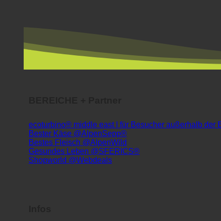
BEREICHE + Partner
ecoturbino® middle east | für Besucher außerhalb der
Bester Käse @AlpenSepp®
Bestes Fleisch @AlpenWild
Gesundes Leben @SFERICS®
Shopworld @Webdeals