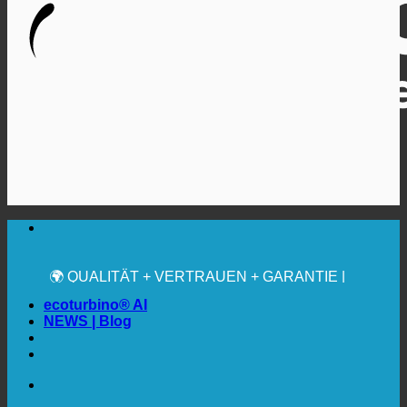
🔆 MAXIMALE SANITÄRE HYGIENE
✚ MEDIZINISCH AUSDRÜCKLICH EMPFOHLEN
💧 SPAREN. NACHHALTIG.
🌍 QUALITÄT + VERTRAUEN + GARANTIE |
WELTWEIT IM EINSATZ
ecoturbino® AI
NEWS | Blog
🔆 MAXIMALE SANITÄRE HYGIENE