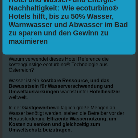
Hotel und Wasser- und Energie-
Nachhaltigkeit: Wie ecoturbino®
Hotels hilft, bis zu 50% Wasser,
Warmwasser und Abwasser im Bad
zu sparen und den Gewinn zu
maximieren
Warum verwendet dieses Hotel Reference die
kostengünstige ecoturbino®-Technologie aus
Österreich?
Wasser ist ein
kostbare Ressource, und das
Bewusstsein für Wasserverschwendung und
Umweltauswirkungen
wächst unter
Hotelbesitzer
weltweit.
In der
Gastgewerbe
wo täglich große Mengen an
Wasser benötigt werden, stehen die Betreiber vor der
Herausforderung
Effiziente Wassernutzung, um