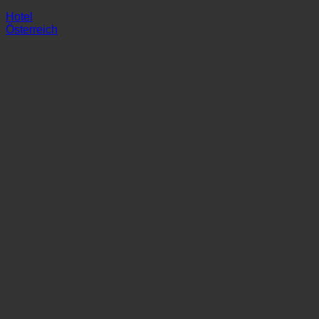
harry's home linz urfahr
Hotel
Österreich