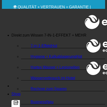
✚ MEDIZINISCH AUSDRÜCKLICH EMPFOHLEN
💧 SPAREN. NACHHALTIG.
🌍 QUALITÄT + VERTRAUEN + GARANTIE |
WELTWEIT IM EINSATZ
Direkt zum Wissen
7-IN-1-EFFEKT + MEHR
7-in-1-Effekt
Hygiene + Kalkablagerung
Hartes Wasser + Legionellen
Wasserverbrauch im Hotel
Rechner zum Sparen
Shop