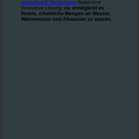
Kosten zu senken und gleichzeitig zum
Umweltschutz beizutragen.
ecoturbino®-Technologie
bietet eine
innovative Lösung, die
ermöglicht es
Hotels, erhebliche Mengen an Wasser,
Warmwasser und Abwasser zu sparen.