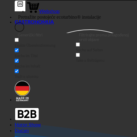
posao
Webshop
GASTRONOMIJA
Generički filtri
Filtrirajte prema prilagođenoj
vrsti objave
Exakte Übereinstimmung
Suche auf Seiten
Suche im Titel
Take u Beiträgenu
Suche im Inhalt
Traži u ulomku
Horor Show
Dućan