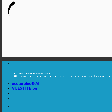
🔆 MAKSIMALNA SANITARNA HIGIJENA
✚ IZRICITO MEDICINSKE PREPORUKE
💧 UŠTEDA. ODRŽIV.
🌍 KVALITETA + POVJERENJE + GARANCIJA | U UPOT
ecoturbino® AI
VIJESTI | Blog
🔆 MAKSIMALNA SANITARNA HIGIJENA