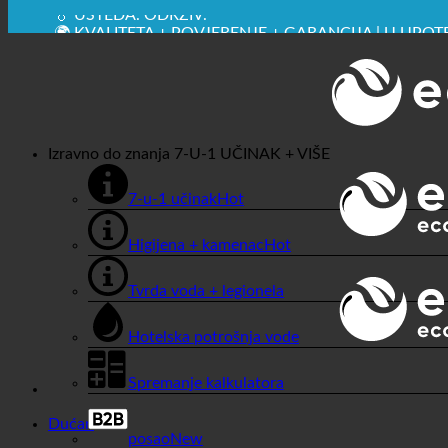
✚ IZRICITO MEDICINSKE PREPORUKE
💧 UŠTEDA. ODRŽIV.
🌍 KVALITETA + POVJERENJE + GARANCIJA | U UPOT
Izravno do znanja
7-U-1 UČINAK + VIŠE
7-u-1 učinak
Higijena + kamenac
Tvrda voda + legionela
Hotelska potrošnja vode
Spremanje kalkulatora
Dućan