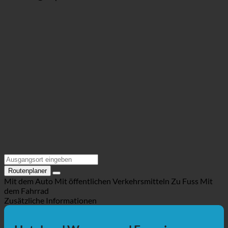
https://www.baeren-randersacker.de/ho...
Standort @Maps
Routenplaner
Mit dem Auto
Mit öffentlichen Verkehrsmitteln
Zu Fuss
Mit
dem Fahrrad
Zusätzliche Informationen