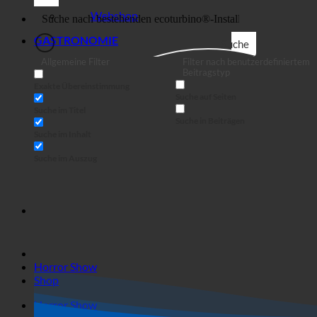
Business
Webshop
GASTRONOMIE
Suche
Allgemeine Filter
Filter nach benutzerdefiniertem
Beitragstyp
Exakte Übereinstimmung
Suche auf Seiten
Suche im Titel
Suche in Beiträgen
Suche im Inhalt
Suche im Auszug
Horror Show
Shop