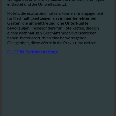
Ebenso gelangt durch die Reduzierung des Abwassers
weniger davon in die Kanalisation, was die Kläranlagen
entlastet und die Umwelt schützt.
Hotels, die ecoturbino nutzen, können ihr Engagement
für Nachhaltigkeit zeigen, das
immer beliebter bei
Gästen, die umweltfreundliche Unterkünfte
bevorzugen.
Insbesondere für Hotelketten, die sich
einem nachhaltigen Geschäftsmodell verschrieben
haben, bietet ecoturbino eine hervorragende
Gelegenheit, diese Werte in die Praxis umzusetzen.
EU CSRD-Berichterstattung