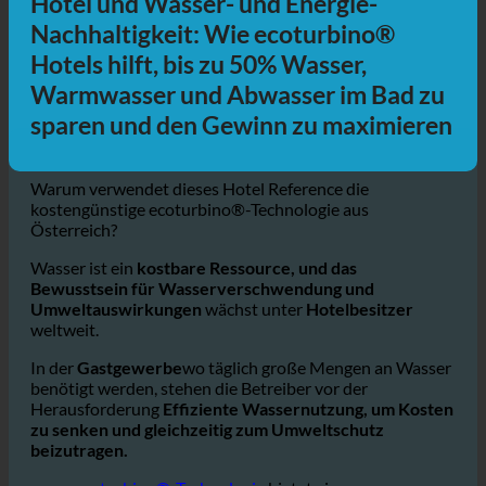
Hotel und Wasser- und Energie-
Nachhaltigkeit: Wie ecoturbino®
Hotels hilft, bis zu 50% Wasser,
Warmwasser und Abwasser im Bad zu
sparen und den Gewinn zu maximieren
Warum verwendet dieses Hotel Reference die
kostengünstige ecoturbino®-Technologie aus
Österreich?
Wasser ist ein
kostbare Ressource, und das
Bewusstsein für Wasserverschwendung und
Umweltauswirkungen
wächst unter
Hotelbesitzer
weltweit.
In der
Gastgewerbe
wo täglich große Mengen an Wasser
benötigt werden, stehen die Betreiber vor der
Herausforderung
Effiziente Wassernutzung, um Kosten
zu senken und gleichzeitig zum Umweltschutz