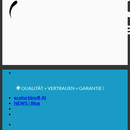
🔆 MAXIMALE SANITÄRE HYGIENE
✚ MEDIZINISCH AUSDRÜCKLICH EMPFOHLEN
💧 SPAREN. NACHHALTIG.
🌍 QUALITÄT + VERTRAUEN + GARANTIE |
WELTWEIT IM EINSATZ
ecoturbino® AI
NEWS | Blog
🔆 MAXIMALE SANITÄRE HYGIENE