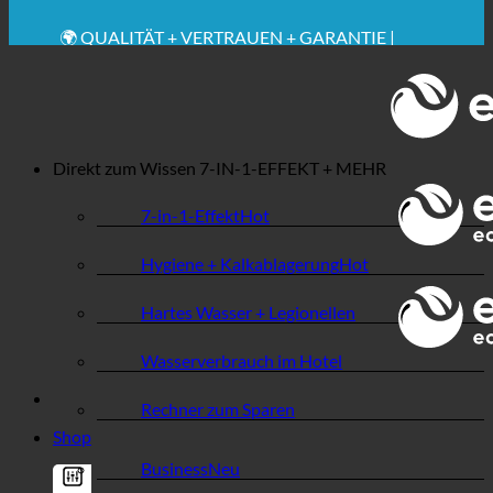
✚ MEDIZINISCH AUSDRÜCKLICH EMPFOHLEN
💧 SPAREN. NACHHALTIG.
🌍 QUALITÄT + VERTRAUEN + GARANTIE |
WELTWEIT IM EINSATZ
Direkt zum Wissen
7-IN-1-EFFEKT + MEHR
7-in-1-Effekt
Hygiene + Kalkablagerung
Hartes Wasser + Legionellen
Wasserverbrauch im Hotel
Rechner zum Sparen
Shop