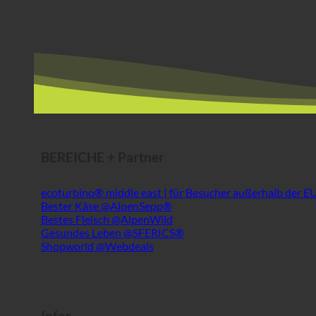
BEREICHE + Partner
ecoturbino® middle east | für Besucher außerhalb der E
Bester Käse @AlpenSepp®
Bestes Fleisch @AlpenWild
Gesundes Leben @SFERICS®
Shopworld @Webdeals