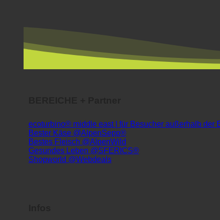
BEREICHE + Partner
ecoturbino® middle east | für Besucher außerhalb der
Bester Käse @AlpenSepp®
Bestes Fleisch @AlpenWild
Gesundes Leben @SFERICS®
Shopworld @Webdeals