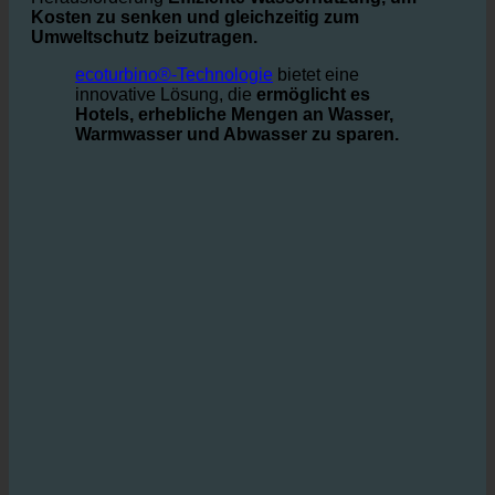
In der
Gastgewerbe
wo täglich große Mengen an
Wasser benötigt werden, stehen die Betreiber vor der
Herausforderung
Effiziente Wassernutzung, um
Kosten zu senken und gleichzeitig zum
Umweltschutz beizutragen.
ecoturbino®-Technologie
bietet eine
innovative Lösung, die
ermöglicht es
Hotels, erhebliche Mengen an Wasser,
Warmwasser und Abwasser zu sparen.