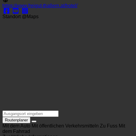
office@freigut-thallern.at
https://www.freigut-thallern.at/hotel/
Standort @Maps
Routenplaner