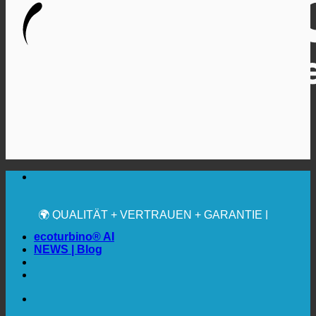
🔆 MAXIMALE SANITÄRE HYGIENE
✚ MEDIZINISCH AUSDRÜCKLICH EMPFOHLEN
💧 SPAREN. NACHHALTIG.
🌍 QUALITÄT + VERTRAUEN + GARANTIE |
WELTWEIT IM EINSATZ
ecoturbino® AI
NEWS | Blog
🔆 MAXIMALE SANITÄRE HYGIENE