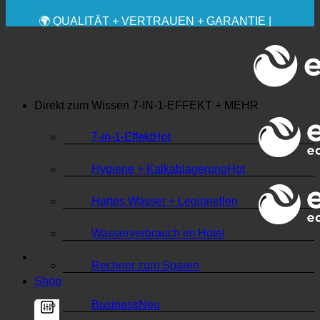
✚ MEDIZINISCH AUSDRÜCKLICH EMPFOHLEN
💧 SPAREN. NACHHALTIG.
🌍 QUALITÄT + VERTRAUEN + GARANTIE |
WELTWEIT IM EINSATZ
Direkt zum Wissen
7-IN-1-EFFEKT + MEHR
7-in-1-Effekt
Hygiene + Kalkablagerung
Hartes Wasser + Legionellen
Wasserverbrauch im Hotel
Rechner zum Sparen
Shop