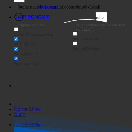
Business
Webshop
GASTRONOMIE
Suche
Allgemeine Filter
Filter nach benutzerdefiniertem
Beitragstyp
Exakte Übereinstimmung
Suche auf Seiten
Suche im Titel
Suche in Beiträgen
Suche im Inhalt
Suche im Auszug
Horror Show
Shop