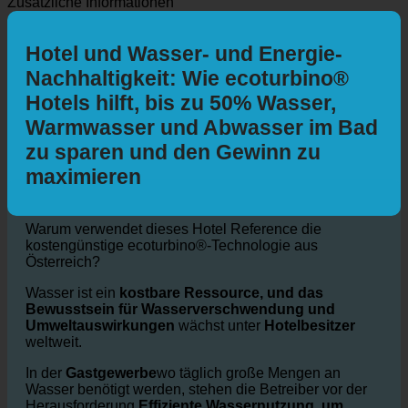
Mit dem Auto
Mit öffentlichen Verkehrsmitteln
Zu Fuss
Mit
dem Fahrrad
Zusätzliche Informationen
Hotel und Wasser- und Energie-
Nachhaltigkeit: Wie ecoturbino®
Hotels hilft, bis zu 50% Wasser,
Warmwasser und Abwasser im Bad
zu sparen und den Gewinn zu
maximieren
Warum verwendet dieses Hotel Reference die
kostengünstige ecoturbino®-Technologie aus
Österreich?
Wasser ist ein
kostbare Ressource, und das
Bewusstsein für Wasserverschwendung und
Umweltauswirkungen
wächst unter
Hotelbesitzer
weltweit.