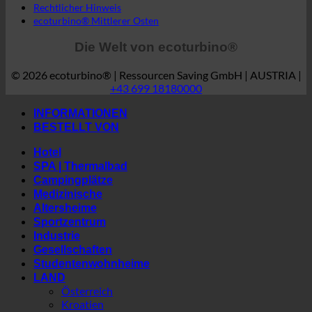
GTC
Datenschutz
Rechtlicher Hinweis
ecoturbino® Mittlerer Osten
Die Welt von ecoturbino®
© 2026 ecoturbino® | Ressourcen Saving GmbH | AUSTRIA |
+43 699 18180000
INFORMATIONEN
BESTELLT VON
Hotel
SPA | Thermalbad
Campingplätze
Medizinische
Altersheime
Sportzentrum
Industrie
Gesellschaften
Studentenwohnheime
LAND