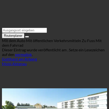
Routenplaner
Mit dem Auto
Mit öffentlichen Verkehrsmitteln
Zu Fuss
Mit
dem Fahrrad
Dieser Eintrag wurde veröffentlicht am . Setze ein Lesezeichen
auf den
permalink
.
Gotthard am Arlberg
Moisl Abtenau