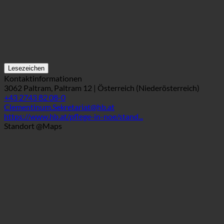
Lesezeichen
Kontaktinformationen
3062 Paltram, Paltram 12 | Österreich (Niederösterreich)
+43 2743 82 08-0
Clementinum.Sekretariat@hb.at
https://www.hb.at/pflege-in-noe/stand...
Standort @Maps