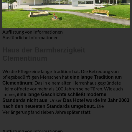
Auflistung von Informationen
Ausführliche Informationen
Haus der Barmherzigkeit
Clementinum
Wo die Pflege eine lange Tradition hat. Die Betreuung von
pflegebedürftigen Menschen hat
eine lange Tradition am
Das in einem alten Herrenhaus gegründete
Clementinum:
Heim öffnete vor mehr als 100 Jahren seine Türen. Wie auch
immer,
eine lange Geschichte schließt moderne
: Unser
Standards nicht aus
Das Hotel wurde im Jahr 2003
. Die
nach den neuesten Standards umgebaut.
Verlängerung fand sieben Jahre später statt.