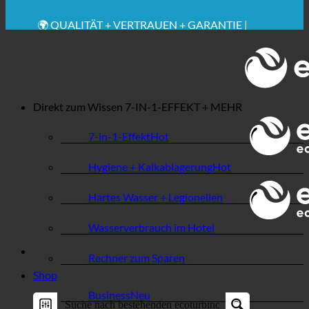
✚ MEDIZINISCH AUSDRÜCKLICH EMPFOHLEN
💧 SPAREN. NACHHALTIG.
🌍 QUALITÄT + VERTRAUEN + GARANTIE |
WELTWEIT IM EINSATZ
Direkt zum Wissen
7-IN-1-EFFEKT + MEHR
7-in-1-Effekt
Hygiene + Kalkablagerung
Hartes Wasser + Legionellen
Wasserverbrauch im Hotel
Rechner zum Sparen
Shop