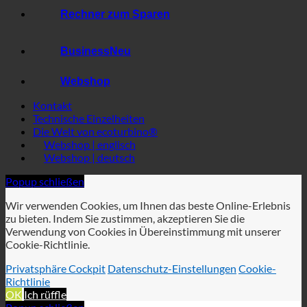
Wasserverbrauch im Hotel
Rechner zum Sparen
Business
Webshop
Kontakt
Technische Einzelheiten
Die Welt von ecoturbino®
Webshop | englisch
Webshop | deutsch
Popup schließen
Wir verwenden Cookies, um Ihnen das beste Online-Erlebnis
zu bieten. Indem Sie zustimmen, akzeptieren Sie die
Verwendung von Cookies in Übereinstimmung mit unserer
Cookie-Richtlinie.
Privatsphäre Cockpit
Datenschutz-Einstellungen
Cookie-
Richtlinie