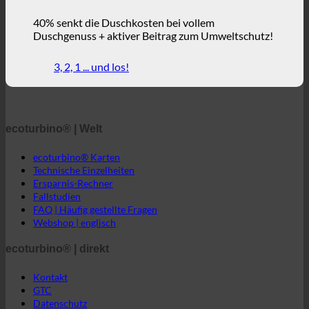
Komfortverlust.
40% senkt die Duschkosten bei vollem
Duschgenuss + aktiver Beitrag zum Umweltschutz!
3, 2, 1 ... und los!
ecoturbino® | Welt
ecoturbino® Karten
Technische Einzelheiten
Ersparnis-Rechner
Fallstudien
FAQ | Häufig gestellte Fragen
Webshop | englisch
ecoturbino® | direkt
Kontakt