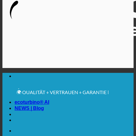
🔆 MAXIMALE SANITÄRE HYGIENE
✚ MEDIZINISCH AUSDRÜCKLICH EMPFOHLEN
💧 SPAREN. NACHHALTIG.
🌍 QUALITÄT + VERTRAUEN + GARANTIE |
WELTWEIT IM EINSATZ
ecoturbino® AI
NEWS | Blog
🔆 MAXIMALE SANITÄRE HYGIENE