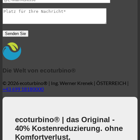
Die Welt von ecoturbino®
© 2026 ecoturbino® | Ing. Werner Krenek | ÖSTERREICH |
+43 699 18180000
ecoturbino® | das Original -
40% Kostenreduzierung. ohne