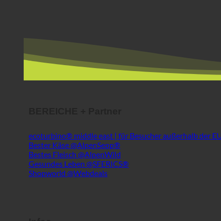
BEREICHE + Partner
ecoturbino® middle east | für Besucher außerhalb der E
Bester Käse @AlpenSepp®
Bestes Fleisch @AlpenWild
Gesundes Leben @SFERICS®
Shopworld @Webdeals