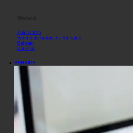
Wereld
Zuid-Korea
Verenigde Arabische Emiraten
Bahrein
Kalkoen
SERVICE