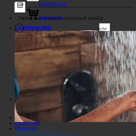
Bedrijf
Webwinkel
GASTRONOMIE
Suche
Algemene filters
Filteren op Aangepast berichttype
Uitstekende weergave
Suche auf Seiten
De titel
Suche in Beiträgen
Routebeschrijving
Zoeken in uittreksel
Horrorshow
Winkel op