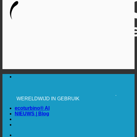
🔆 MAXIMALE HYGIËNE
✚ MEDISCH UITDRUKKELIJK AANBEVOLEN
BESPARING. DUURZAAM.
KWALITEIT + VERTROUWEN + GARANTIE |
WERELDWIJD IN GEBRUIK
ecoturbino® AI
NIEUWS | Blog