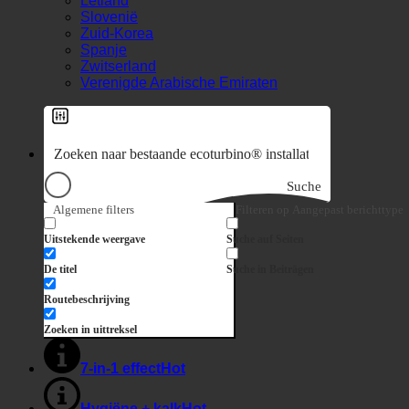
Letland
Slovenië
Zuid-Korea
Spanje
Zwitserland
Verenigde Arabische Emiraten
Suche
Algemene filters
Filteren op Aangepast berichttype
Uitstekende weergave
Suche auf Seiten
De titel
Suche in Beiträgen
Routebeschrijving
Zoeken in uittreksel
7-in-1 effect