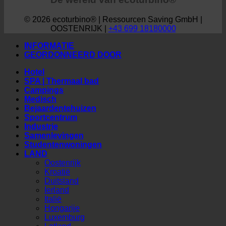
De wereld van ecoturbino®
© 2026 ecoturbino® | Ressourcen Saving GmbH |
OOSTENRIJK |
+43 699 18180000
INFORMATIE
GEORDONNEERD DOOR
Hotel
SPA | Thermaal bad
Campings
Medisch
Bejaardentehuizen
Sportcentrum
Industrie
Samenlevingen
Studentenwoningen
LAND
Oostenrijk
Kroatië
Duitsland
Ierland
Italië
Hongarije
Luxemburg