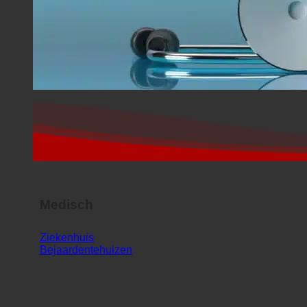
Medisch
Ziekenhuis
Bejaardentehuizen