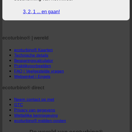
bescherming van het milieu!
3, 2, 1 ... en gaan!
ecoturbino® | wereld
ecoturbino® Kaarten
Technische details
Besparingscalculator
Praktijkvoorbeelden
FAQ | Veelgestelde vragen
Webwinkel | Engels
ecoturbino® direct
Neem contact op met
GTC
Privacy van gegevens
Wettelijke kennisgeving
ecoturbino® midden-oosten