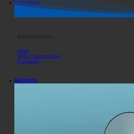
Horrorshow
Gastronomie
Hotel
SPA | Thermaal bad
Campings
MEDISCH