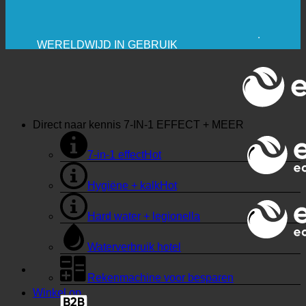
🔆 MAXIMALE HYGIËNE
✚ MEDISCH UITDRUKKELIJK AANBEVOLEN
BESPARING. DUURZAAM.
KWALITEIT + VERTROUWEN + GARANTIE |
WERELDWIJD IN GEBRUIK
Direct naar kennis
7-IN-1 EFFECT + MEER
7-in-1 effect
Hygiëne + kalk
Hard water + legionella
Waterverbruik hotel
Rekenmachine voor besparen
Winkel op