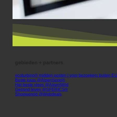
gebieden + partners
ecoturbino® midden oosten | voor bezoekers buiten E
Beste kaas @AlpenSepp®
Het beste vlees @AlpenWild
Gezond leven @SFERICS®
Shopwereld @Webdeals