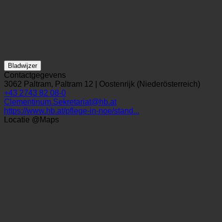
Bladwijzer
Contactgegevens
3062 Paltram, Paltram 12 | Oostenrijk (Niederösterreich)
+43 2743 82 08-0
Clementinum.Sekretariat@hb.at
https://www.hb.at/pflege-in-noe/stand...
Locatie @Maps