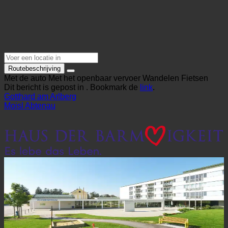
Routebeschrijving
Met de auto
Met het openbaar vervoer
Wandelen
Fietsen
Dit bericht is gepost in . Bookmark de
link
.
Gotthard am Arlberg
Moisl Abtenau