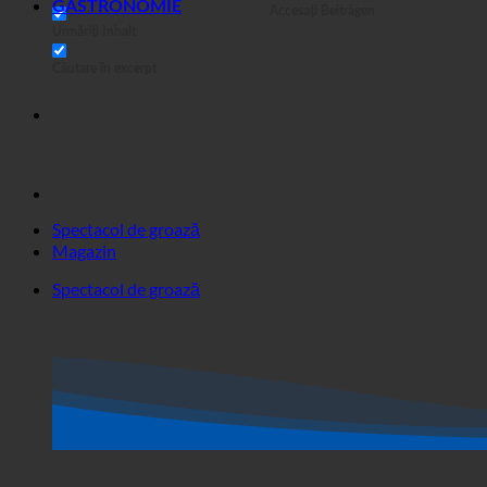
Sușă pe pagini
Urmăriți Titel
GASTRONOMIE
Accesați Beiträgen
Urmăriți Inhalt
Căutare în excerpt
Spectacol de groază
Magazin
Spectacol de groază