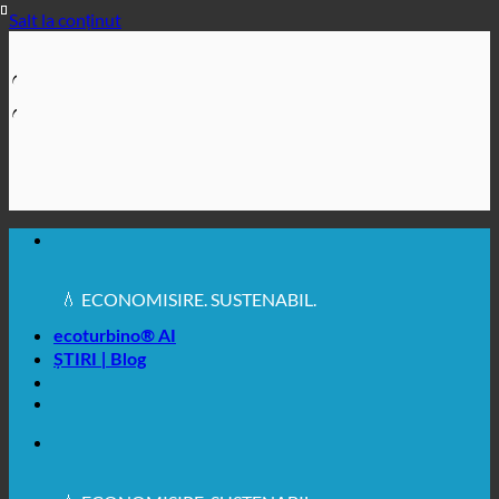
Salt la conținut
🔆 IGIENĂ SANITARĂ MAXIMĂ
✚ RECOMANDAT ÎN MOD EXPRES DIN PUNCT DE
VEDERE MEDICAL
💧 ECONOMISIRE. SUSTENABIL.
🌍 CALITATE + ÎNCREDERE + GARANȚIE | UTILIZATE
ÎN ÎNTREAGA LUME
ecoturbino® AI
ȘTIRI | Blog
🔆 IGIENĂ SANITARĂ MAXIMĂ
✚ RECOMANDAT ÎN MOD EXPRES DIN PUNCT DE