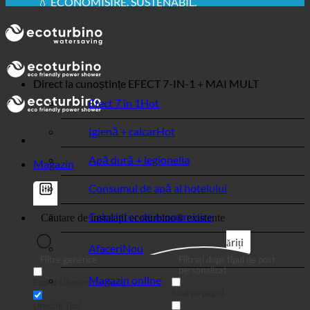
VEDERE MEDICAL
💧 ECONOMISIRE. SUSTENABIL.
🌍 CALITATE + ÎNCREDERE + GARANȚIE | UTILIZATE
ÎN ÎNTREAGA LUME
Direct la cunoștințe
EFECT 7-IN-1 + MAI MULT
Efect 7 în 1
Igienă + calcar
Apă dură + legionella
Magazin
Consumul de apă al hotelului
Calculator de economisire
Urmăriți
Afaceri
Filtre generice
Filtrați după tipul de post
personalizat
Magazin online
Exakte Übereinstimmung