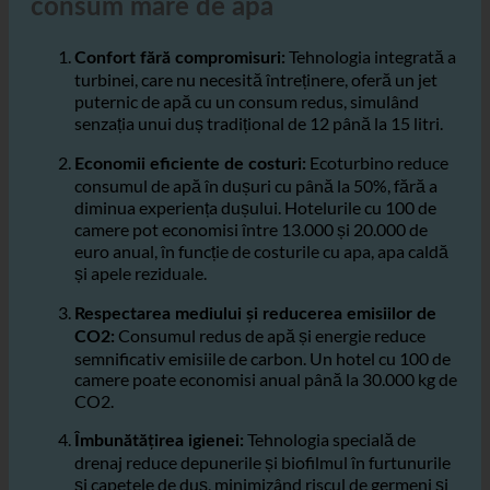
întreprinderi cu multe dușuri și
consum mare de apă
Tehnologia integrată a
Confort fără compromisuri:
turbinei, care nu necesită întreținere, oferă un jet
puternic de apă cu un consum redus, simulând
senzația unui duș tradițional de 12 până la 15 litri.
Ecoturbino reduce
Economii eficiente de costuri:
consumul de apă în dușuri cu până la 50%, fără a
diminua experiența dușului. Hotelurile cu 100 de
camere pot economisi între 13.000 și 20.000 de
euro anual, în funcție de costurile cu apa, apa caldă
și apele reziduale.
Respectarea mediului și reducerea emisiilor de
Consumul redus de apă și energie reduce
CO2:
semnificativ emisiile de carbon. Un hotel cu 100 de
camere poate economisi anual până la 30.000 kg de
CO2.
Tehnologia specială de
Îmbunătățirea igienei: