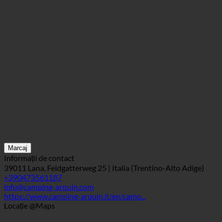
Marcaj
Informații de contact
39011 Lana, Feldgatterweg 25 | Italia (Trentino-Alto Adige)
+390473561187
info@camping-arquin.com
https://www.camping-arquin.it/en/camp...