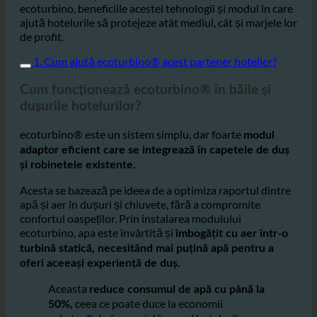
Acest articol explică modul în care funcționează
ecoturbino, beneficiile acestei tehnologii și modul în care
ajută hotelurile să protejeze atât mediul, cât și marjele lor
de profit.
1. Cum ajută ecoturbino® acest partener hotelier?
Cum funcționează ecoturbino® în băile și
dușurile hotelurilor?
ecoturbino® este un sistem simplu, dar foarte
modul
adaptor eficient care se integrează în capetele de duș
și robinetele existente.
Acesta se bazează pe ideea de a optimiza raportul dintre
apă și aer în dușuri și chiuvete, fără a compromite
confortul oaspeților. Prin instalarea modulului
ecoturbino, apa este învârtită și
îmbogățit cu aer într-o
turbină statică, necesitând mai puțină apă pentru a
oferi aceeași experiență de duș.
Aceasta