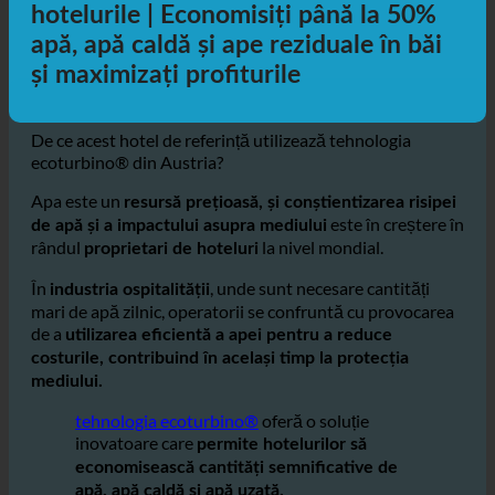
energiei: Cum ajută ecoturbino®
hotelurile | Economisiți până la 50%
apă, apă caldă și ape reziduale în băi
și maximizați profiturile
De ce acest hotel de referință utilizează tehnologia
ecoturbino® din Austria?
Apa este un
resursă prețioasă, și conștientizarea risipei
este în creștere în
de apă și a impactului asupra mediului
rândul
la nivel mondial.
proprietari de hoteluri
În
, unde sunt necesare cantități
industria ospitalității
mari de apă zilnic, operatorii se confruntă cu provocarea
de a
utilizarea eficientă a apei pentru a reduce
costurile, contribuind în același timp la protecția
mediului.
tehnologia ecoturbino®
oferă o soluție
inovatoare care
permite hotelurilor să