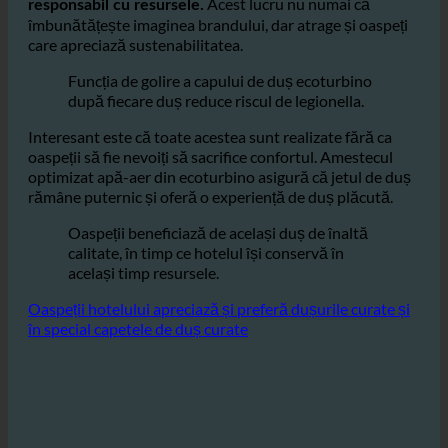
Un hotel care utilizează
ecoturbino semnalează
oaspeților că este conștient de mediul înconjurător și
Acest lucru nu numai că
responsabil cu resursele.
îmbunătățește imaginea brandului, dar atrage și oaspeți
care apreciază sustenabilitatea.
Funcția de golire a capului de duș ecoturbino
după fiecare duș reduce riscul de legionella.
Interesant este că toate acestea sunt realizate fără ca
oaspeții să fie nevoiți să sacrifice confortul. Amestecul
optimizat apă-aer din ecoturbino asigură că jetul de duș
rămâne puternic și oferă o experiență de duș plăcută.
Oaspeții beneficiază de același duș de înaltă
calitate, în timp ce hotelul își conservă în
același timp resursele.
Oaspeții hotelului apreciază și preferă dușurile curate și
în special capetele de duș curate