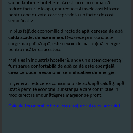
Cu
de apă pe duș, economiile
economii de până la 50%
se ridică la
mii de litri pe zi, în special în hotelurile mari
Acest lucru nu numai că
sau în lanțurile hoteliere.
reduce facturile la apă, dar reduce și taxele costisitoare
pentru apele uzate, care reprezintă un factor de cost
semnificativ.
În plus față de economiile directe de apă,
cererea de apă
. Deoarece prin conducte
caldă scade, de asemenea
curge mai puțină apă, este nevoie de mai puțină energie
pentru încălzirea acesteia.
Mai ales în industria hotelieră, unde un sistem coerent și
furnizarea confortabilă de apă caldă este esențială,
ceea ce duce la economii semnificative de energie.
În general, reducerea consumului de apă, apă caldă și apă
uzată permite economii substanțiale care contribuie în
mod direct la îmbunătățirea marjelor de profit.
Calculați economiile hoteliere cu ajutorul calculatorului