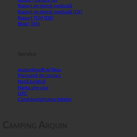
Istoric | Despre noi
Raport de igienă medicală
Raport de igienă medicală (DE)
Raport TÜV (DE)
Blog | Știri
Service
ecoturbino® AI
Persoană de contact
Notă juridică
Harta site-ului
GTC
Confidențialitatea datelor