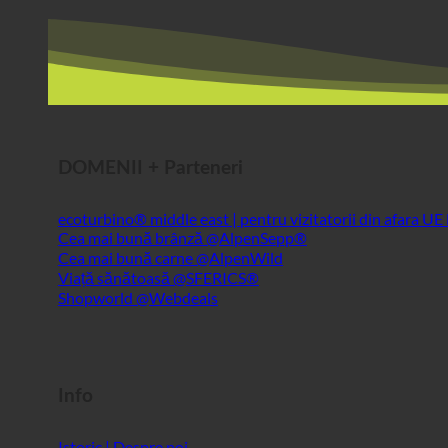
DOMENII + Parteneri
ecoturbino® middle east | pentru vizitatorii din afara UE
Cea mai bună brânză @AlpenSepp®
Cea mai bună carne @AlpenWild
Viață sănătoasă @SFERICS®
Shopworld @Webdeals
Info