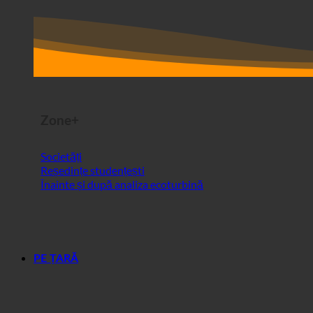
Zone+
Societăți
Reședințe studențești
Înainte și după analiza ecoturbină
PE ȚARĂ