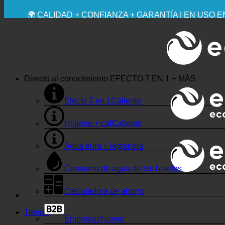
💧 AHORRADOR. SOSTENIBLE.
🌍 CALIDAD + CONFIANZA + GARANTÍA | EN USO 
Directo al conocimiento
EFECTO 7 EN 1 + MÁS
Efecto 7 en 1
Higiene + cal
Agua dura + legionela
Consumo de agua de los hoteles
Calculadora de ahorro
Tienda
Empresas