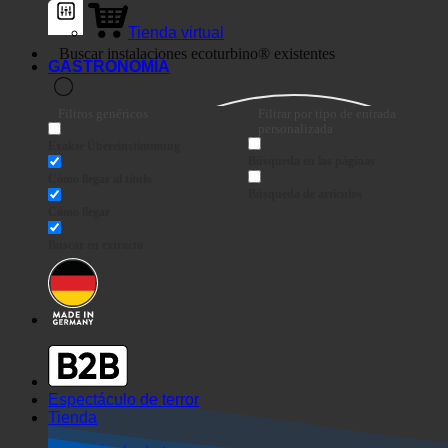
Tienda virtual
GASTRONOMÍA
Filtros genéricos
Filtrar por tipo de entrada
personalizada
Exakte Übereinstimmung
Búsqueda en las páginas
Cómo llegar al título
Búsqueda de artículos
Cómo llegar
Buscar en extracto
Espectáculo de terror
Tienda