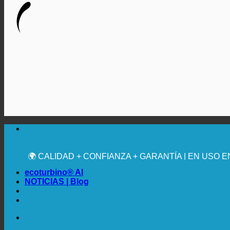
🔆 MÁXIMA HIGIENE SANITARIA
✚ RECOMENDACIÓN MÉDICA EXPRESA
💧 AHORRADOR. SOSTENIBLE.
🌍 CALIDAD + CONFIANZA + GARANTÍA | EN USO 
ecoturbino® AI
NOTICIAS | Blog
🔆 MÁXIMA HIGIENE SANITARIA
✚ RECOMENDACIÓN MÉDICA EXPRESA