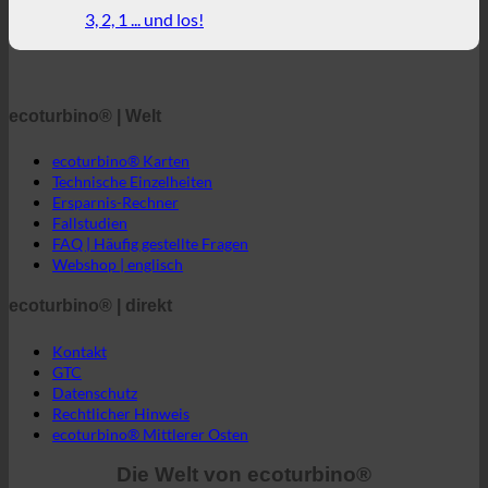
Duschgenuss + aktiver Beitrag zum Umweltschutz!
3, 2, 1 ... und los!
ecoturbino® | Welt
ecoturbino® Karten
Technische Einzelheiten
Ersparnis-Rechner
Fallstudien
FAQ | Häufig gestellte Fragen
Webshop | englisch
ecoturbino® | direkt
Kontakt
GTC
Datenschutz
Rechtlicher Hinweis
ecoturbino® Mittlerer Osten