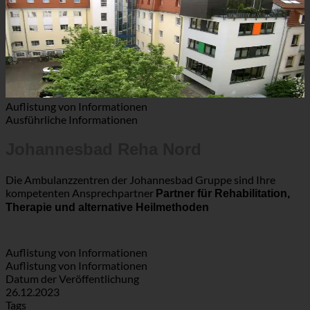
Auflistung von Informationen
Ausführliche Informationen
Johannesbad Reha Nord
Die Ambulanzzentren der Johannesbad Gruppe sind Ihre
kompetenten Ansprechpartner
Partner für Rehabilitation,
Therapie und alternative Heilmethoden
Auflistung von Informationen
Auflistung von Informationen
Datum der Veröffentlichung