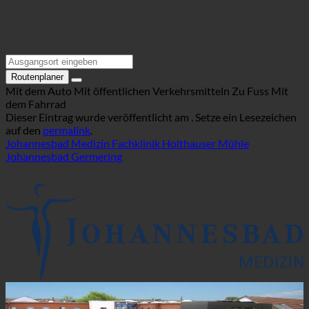
Routenplaner
Mit dem Auto
Mit öffentlichen Verkehrsmitteln
Zu Fuss
Mit
dem Fahrrad
Dieser Eintrag wurde veröffentlicht am . Setze ein Lesezeichen
auf den
permalink
.
Johannesbad Medizin Fachklinik Holthauser Mühle
Johannesbad Germering