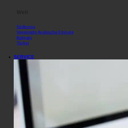
Welt
Südkorea
Vereinigte Arabische Emirate
Bahrain
Türkei
SERVICE