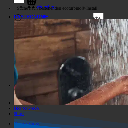
Business
Webshop
GASTRONOMIE
Suche
Allgemeine Filter
Filter nach benutzerdefiniertem
Beitragstyp
Exakte Übereinstimmung
Suche auf Seiten
Suche im Titel
Suche in Beiträgen
Suche im Inhalt
Suche im Auszug
Horror Show
Shop