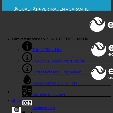
🔆 MAXIMALE SANITÄRE HYGIENE
✚ MEDIZINISCH AUSDRÜCKLICH EMPFOHLEN
💧 SPAREN. NACHHALTIG.
🌍 QUALITÄT + VERTRAUEN + GARANTIE |
WELTWEIT IM EINSATZ
Direkt zum Wissen
7-IN-1-EFFEKT + MEHR
7-in-1-Effekt
Hygiene + Kalkablagerung
Hartes Wasser + Legionellen
Wasserverbrauch im Hotel
Rechner zum Sparen
Shop