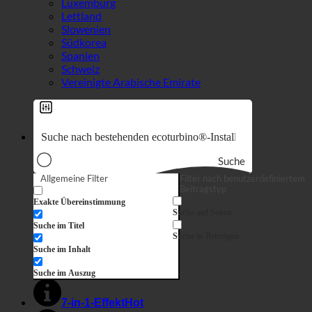
Italien
Ungarn
Luxemburg
Lettland
Slowenien
Südkorea
Spanien
Schweiz
Vereinigte Arabische Emirate
Suche
Allgemeine Filter
Filter nach benutzerdefiniertem
Beitragstyp
Exakte Übereinstimmung
Suche auf Seiten
Suche im Titel
Suche in Beiträgen
Suche im Inhalt
Suche im Auszug