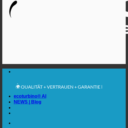
🔆 MAXIMALE SANITÄRE HYGIENE
✚ MEDIZINISCH AUSDRÜCKLICH EMPFOHLEN
💧 SPAREN. NACHHALTIG.
🌍 QUALITÄT + VERTRAUEN + GARANTIE |
WELTWEIT IM EINSATZ
ecoturbino® AI
NEWS | Blog