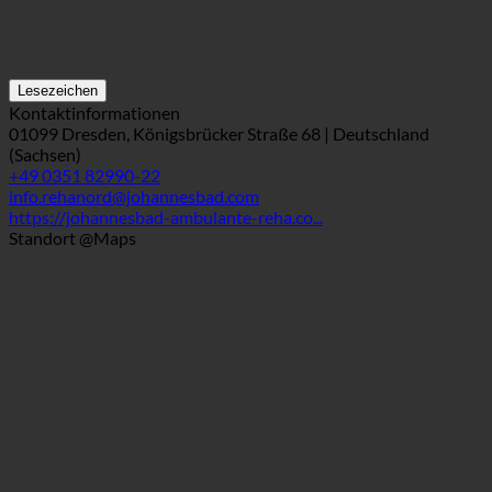
Lesezeichen
Kontaktinformationen
01099 Dresden, Königsbrücker Straße 68 | Deutschland
(Sachsen)
+49 0351 82990-22
info.rehanord@johannesbad.com
https://johannesbad-ambulante-reha.co...
Standort @Maps