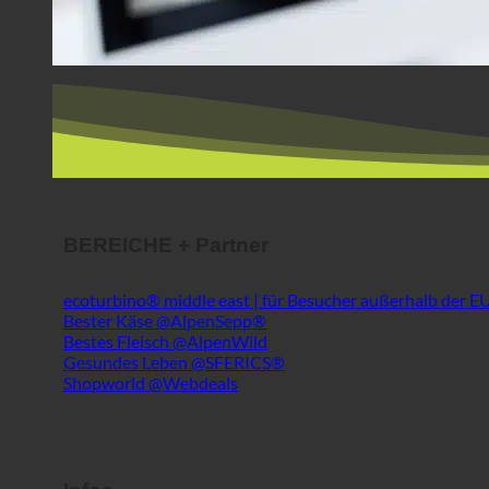
BEREICHE + Partner
ecoturbino® middle east | für Besucher außerhalb der E
Bester Käse @AlpenSepp®
Bestes Fleisch @AlpenWild
Gesundes Leben @SFERICS®
Shopworld @Webdeals