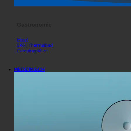
Horror Show
Gastronomie
Hotel
SPA | Thermalbad
Campingplätze
MEDIZINISCH