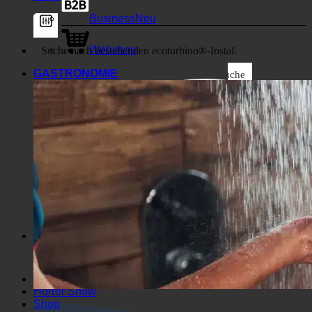
Business
Webshop
GASTRONOMIE
Suche
Allgemeine Filter
Filter nach benutzerdefiniertem
Beitragstyp
Exakte Übereinstimmung
Suche auf Seiten
Suche im Titel
Suche in Beiträgen
Suche im Inhalt
Suche im Auszug
Horror Show
Shop