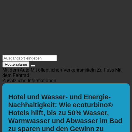
Routenplaner
Mit dem Auto
Mit öffentlichen Verkehrsmitteln
Zu Fuss
Mit
dem Fahrrad
Zusätzliche Informationen
Hotel und Wasser- und Energie-
Nachhaltigkeit: Wie ecoturbino®
Hotels hilft, bis zu 50% Wasser,
Warmwasser und Abwasser im Bad
zu sparen und den Gewinn zu