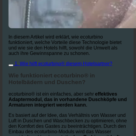
In diesem Artikel wird erklärt, wie ecoturbino
funktioniert, welche Vorteile diese Technologie bietet
und wie sie den Hotels hilft, sowohl die Umwelt als
auch ihre Gewinnspanne zu schonen.
1. Wie hilft ecoturbino® diesem Hotelpartner?
Wie funktioniert ecoturbino® in
Hotelbädern und Duschen?
ecoturbino® ist ein einfaches, aber sehr
effektives
Adaptermodul, das in vorhandene Duschköpfe und
Armaturen integriert werden kann.
Es basiert auf der Idee, das Verhältnis von Wasser und
Luft in Duschen und Waschbecken zu optimieren, ohne
den Komfort des Gastes zu beeinträchtigen. Durch den
Einbau des ecoturbino-Moduls wird das Wasser
verwirbelt und
in einer statischen Turbine mit Luft