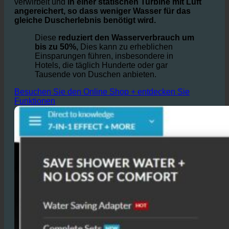
angereichert, so dass weniger Wasser für das
gleiche Duscherlebnis benötigt wird.
Diese
reduziert den Wasserverbrauch um
bis zu 50%,
Dies kann zu erheblichen
Einsparungen führen, insbesondere in
Hotels, die täglich Hunderte oder gar
Tausende von Duschen anbieten.
Besuchen Sie den Online Shop + entdecken Sie
Funktionen