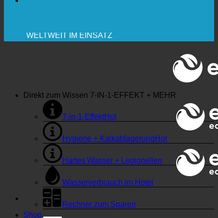
✚ MEDIZINISCH AUSDRÜCKLICH EMPFOHLEN
💧 SPAREN. NACHHALTIG.
🌍 QUALITÄT + VERTRAUEN + GARANTIE |
WELTWEIT IM EINSATZ
Direkt zum Wissen
7-IN-1-EFFEKT + MEHR
7-in-1-Effekt
Hygiene + Kalkablagerung
Hartes Wasser + Legionellen
Wasserverbrauch im Hotel
Rechner zum Sparen
Shop