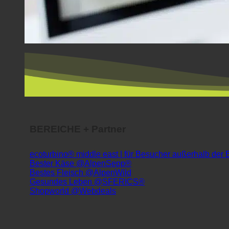
BEREICHE + Partner
ecoturbino® middle east | für Besucher außerhalb der
Bester Käse @AlpenSepp®
Bestes Fleisch @AlpenWild
Gesundes Leben @SFERICS®
Shopworld @Webdeals