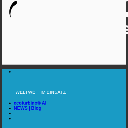
🔆 MAXIMALE SANITÄRE HYGIENE
✚ MEDIZINISCH AUSDRÜCKLICH EMPFOHLEN
💧 SPAREN. NACHHALTIG.
🌍 QUALITÄT + VERTRAUEN + GARANTIE |
WELTWEIT IM EINSATZ
ecoturbino® AI
NEWS | Blog
🔆 MAXIMALE SANITÄRE HYGIENE