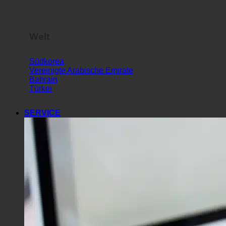
Welt
Südkorea
Vereinigte Arabische Emirate
Bahrain
Türkei
SERVICE