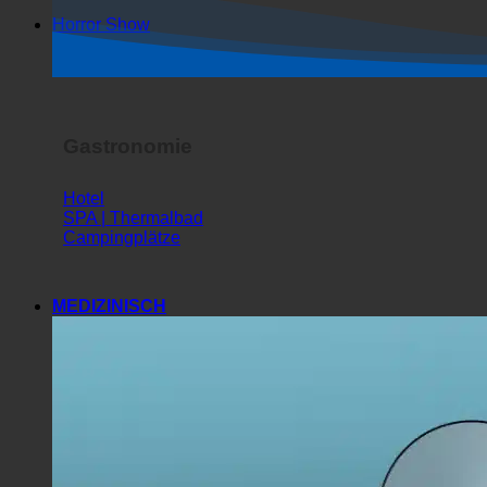
Horror Show
Gastronomie
Hotel
SPA | Thermalbad
Campingplätze
MEDIZINISCH