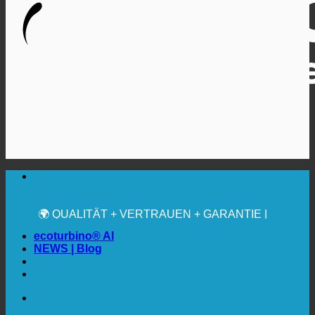
🔆 MAXIMALE SANITÄRE HYGIENE
✚ MEDIZINISCH AUSDRÜCKLICH EMPFOHLEN
💧 SPAREN. NACHHALTIG.
🌍 QUALITÄT + VERTRAUEN + GARANTIE |
WELTWEIT IM EINSATZ
ecoturbino® AI
NEWS | Blog
🔆 MAXIMALE SANITÄRE HYGIENE