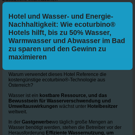
Mit dem Auto
Mit öffentlichen Verkehrsmitteln
Zu Fuss
Mit
dem Fahrrad
Zusätzliche Informationen
Hotel und Wasser- und Energie-
Nachhaltigkeit: Wie ecoturbino®
Hotels hilft, bis zu 50% Wasser,
Warmwasser und Abwasser im Bad
zu sparen und den Gewinn zu
maximieren
Warum verwendet dieses Hotel Reference die
kostengünstige ecoturbino®-Technologie aus
Österreich?
Wasser ist ein
kostbare Ressource, und das
Bewusstsein für Wasserverschwendung und
Umweltauswirkungen
wächst unter
Hotelbesitzer
weltweit.
In der
Gastgewerbe
wo täglich große Mengen an