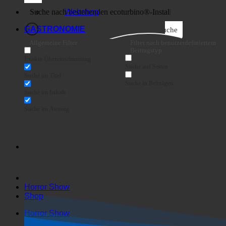
Business
Webshop
GASTRONOMIE
Suche
Allgemeine Filter
Filter nach benutzerdefiniertem
Beitragstyp
Exakte Übereinstimmung
Suche auf Seiten
Suche im Titel
Suche in Beiträgen
Suche im Inhalt
Suche im Auszug
Horror Show
Shop