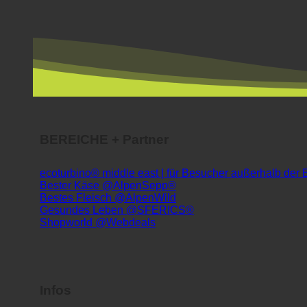
BEREICHE + Partner
ecoturbino® middle east | für Besucher außerhalb der
Bester Käse @AlpenSepp®
Bestes Fleisch @AlpenWild
Gesundes Leben @SFERICS®
Shopworld @Webdeals