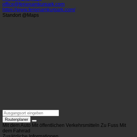
8344 Bad Gleichenberg, Kaiser-Franz-Josef-Straße 1 |
Österreich (Steiermark)
+43 664 243 4626
office@ferienamkurpark.com
https://www.ferienamkurpark.com/
Standort @Maps
Routenplaner