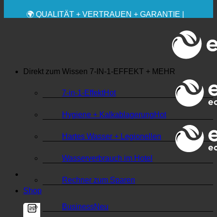
✚ MEDIZINISCH AUSDRÜCKLICH EMPFOHLEN
💧 SPAREN. NACHHALTIG.
🌍 QUALITÄT + VERTRAUEN + GARANTIE |
WELTWEIT IM EINSATZ
Direkt zum Wissen
7-IN-1-EFFEKT + MEHR
7-in-1-Effekt
Hygiene + Kalkablagerung
Hartes Wasser + Legionellen
Wasserverbrauch im Hotel
Rechner zum Sparen
Shop