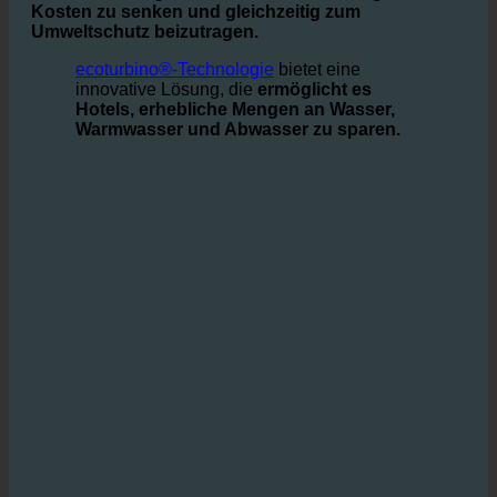
Wasser benötigt werden, stehen die Betreiber vor der
Herausforderung
Effiziente Wassernutzung, um
Kosten zu senken und gleichzeitig zum
Umweltschutz beizutragen.
ecoturbino®-Technologie
bietet eine
innovative Lösung, die
ermöglicht es
Hotels, erhebliche Mengen an Wasser,
Warmwasser und Abwasser zu sparen.