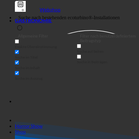
Webshop
GASTRONOMIE
Allgemeine Filter
Filter nach benutzerdefiniertem
Beitragstyp
Exakte Übereinstimmung
Suche auf Seiten
Suche im Titel
Suche in Beiträgen
Suche im Inhalt
Suche im Auszug
Horror Show
Shop