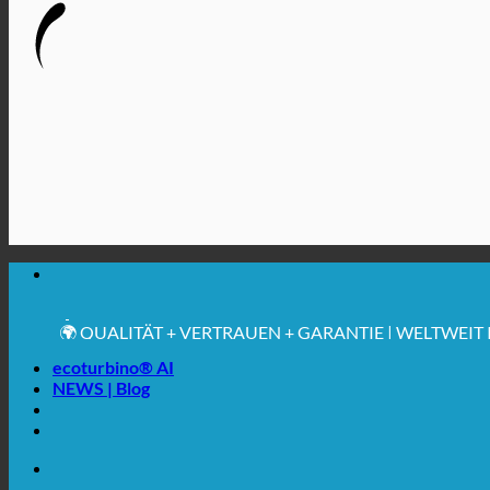
🔆 MAXIMALE SANITÄRE HYGIENE
✚ MEDIZINISCH AUSDRÜCKLICH EMPFOHLEN
💧 SPAREN. NACHHALTIG.
🌍 QUALITÄT + VERTRAUEN + GARANTIE | WELTWEIT 
ecoturbino® AI
NEWS | Blog
🔆 MAXIMALE SANITÄRE HYGIENE
✚ MEDIZINISCH AUSDRÜCKLICH EMPFOHLEN