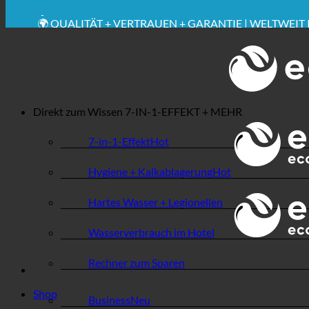
💧 SPAREN. NACHHALTIG.
🌍 QUALITÄT + VERTRAUEN + GARANTIE | WELTWEIT 
Direkt zum Wissen
7-IN-1-EFFEKT + MEHR
7-in-1-Effekt
Hygiene + Kalkablagerung
Hartes Wasser + Legionellen
Wasserverbrauch im Hotel
Rechner zum Sparen
Shop
Business