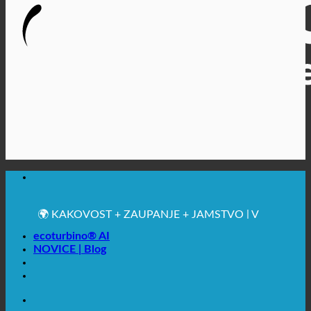
🔆 MAKSIMALNA SANITARNA HIGIENA
✚ IZRECNO MEDICINSKO PRIPOROČENO
💧 VARČEVANJE. TRAJNOSTNO.
🌍 KAKOVOST + ZAUPANJE + JAMSTVO | V
UPORABI PO VSEM SVETU
ecoturbino® AI
NOVICE | Blog
🔆 MAKSIMALNA SANITARNA HIGIENA