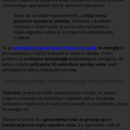
nenehno zvišujejo.
, prav tako pa se povečujejo stroški
čistilnih naprav za odpadne vode. Zaradi teh izzivov je treba
učinkoviteje uporabljati vire in delovati trajnostno.
Eden od na videz nepomembnih, a
kljub temu
potratne navade je prhanje
. Uživamo v kratkem
srečanju s toplo vodo, ki pa se nato spremeni v
toplo odpadno vodo, ki jo preprosto odplaknemo
v odtok.
To je
nesmiselno zapravljanje dragocene vode.
in energija
in
je v nasprotju z načeli trajnosti in varstva okolja. V tem
primeru je
prelomna tehnologija ecoturbino
ki omogoča, da
lahko vsakdo
prihranite 40 odstotkov porabe vode.
med
prhanjem in takoj zmanjšajte stroške.
Vprašanje
poraba vode in energije med prhanjem.
Tuširanje
je ena od naših vsakodnevnih navad, pri kateri
pogosto premalo razmišljamo o njenem vplivu na okolje.
Uživamo v topli vodi, ki nam teče po koži, in pozabljamo, da je
to omejen vir.
Težava se začne, ko
uporabljena voda za prhanje gre v