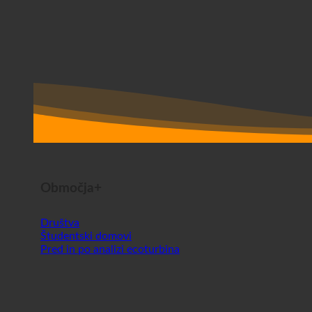
Območja+
Društva
Študentski domovi
Pred in po analizi ecoturbina