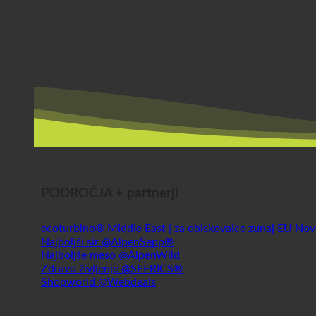
PODROČJA + partnerji
ecoturbino® Middle East | za obiskovalce zunaj EU
Najboljši sir @AlpenSepp®
Najboljše meso @AlpenWild
Zdravo življenje @SFERICS®
Shopworld @Webdeals