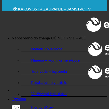
✚ IZRECNO MEDICINSKO PRIPOROČENO
💧 VARČEVANJE. TRAJNOSTNO.
🌍 KAKOVOST + ZAUPANJE + JAMSTVO | V
UPORABI PO VSEM SVETU
Neposredno do znanja
UČINEK 7 V 1 + VEČ
Učinek 7 v 1
Higiena + vodni kamen
Trda voda + legionela
Poraba vode v hotelu
Varčevalni kalkulator
Trgovina