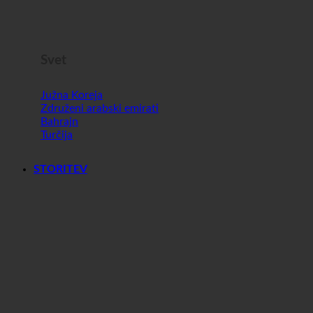
Slovenija
Svet
Južna Koreja
Združeni arabski emirati
Bahrajn
Turčija
STORITEV