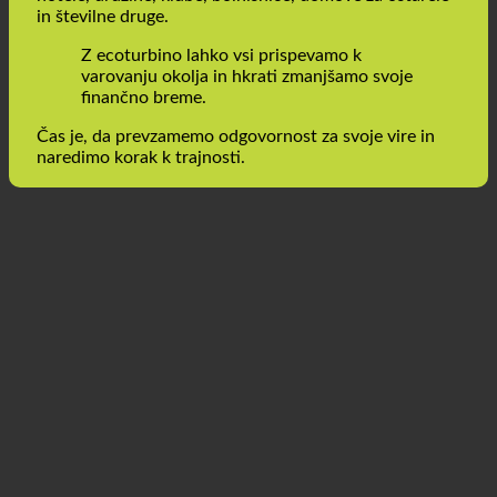
uživanju v prhanju. Tehnologija je primerna za podjetja,
hotele, družine, klube, bolnišnice, domove za ostarele
in številne druge.
Z ecoturbino lahko vsi prispevamo k
varovanju okolja in hkrati zmanjšamo svoje
finančno breme.
Čas je, da prevzamemo odgovornost za svoje vire in
naredimo korak k trajnosti.