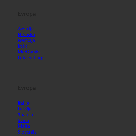
Evropa
Avstrija
Hrvaška
Nemčija
Irska
Madžarska
Luksemburg
Evropa
Italija
Latvija
Španija
Švica
Malta