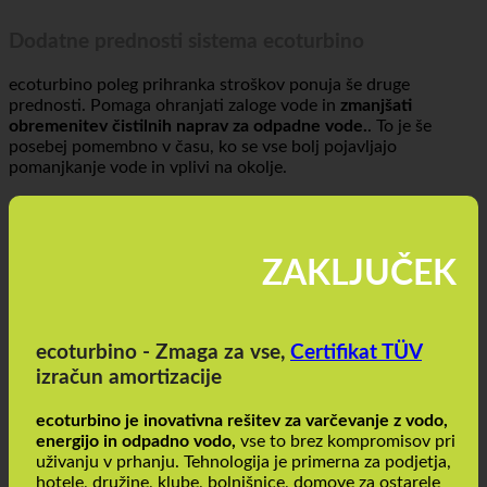
Dodatne prednosti sistema ecoturbino
ecoturbino poleg prihranka stroškov ponuja še druge
prednosti. Pomaga ohranjati zaloge vode in
zmanjšati
obremenitev čistilnih naprav za odpadne vode.
. To je še
posebej pomembno v času, ko se vse bolj pojavljajo
pomanjkanje vode in vplivi na okolje.
ZAKLJUČEK
ecoturbino - Zmaga za vse,
Certifikat TÜV
izračun amortizacije
ecoturbino je inovativna rešitev za varčevanje z vodo,
energijo in odpadno vodo,
vse to brez kompromisov pri