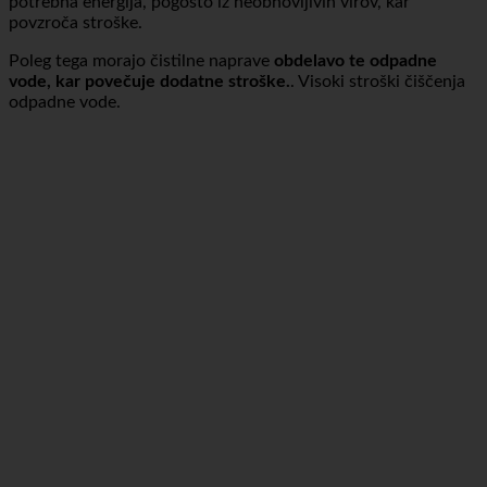
kanalizacijo kot topla odpadna voda.
Za ogrevanje vode je
potrebna energija, pogosto iz neobnovljivih virov, kar
povzroča stroške.
Poleg tega morajo čistilne naprave
obdelavo te odpadne
vode, kar povečuje dodatne stroške.
. Visoki stroški čiščenja
odpadne vode.