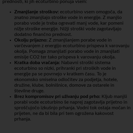
morali uporabniki žrtvovati udobje pri prhanju. Tukaj je nekaj
prednosti, ki jih ecoturbino ponuja vsem:
Zmanjšanje stroškov:
ecoturbino vsem omogoča, da
znatno zmanjšajo stroške vode in energije. Z manjšo
porabo vode je treba ogrevati manj vode, kar pomeni
nižje stroške energije. Nižji stroški vode zagotavljajo
dodatno finančno prednost.
Okolju prijazno:
Z zmanjšanjem porabe vode in
varčevanjem z energijo ecoturbino prispeva k varovanju
okolja. Pomaga zmanjšati porabo vode in zmanjšati
emisije CO2 ter tako prispeva k varovanju okolja.
Kratka doba vračanja:
Nabavni stroški sistema
ecoturbino so nizki, prihranki pri stroških vode in
energije pa se povrnejo v kratkem času. To je
ekonomsko smiselna odločitev za podjetja, hotele,
družine, klube, bolnišnice, domove za ostarele in
številne druge.
Brez kompromisov pri uživanju pod prho:
Kljub manjši
porabi vode ecoturbino še naprej zagotavlja prijetno in
sproščujočo izkušnjo prhanja. Vodni tok ostaja močan in
prijeten, ne da bi bila pri tem ogrožena kakovost
prhanja.