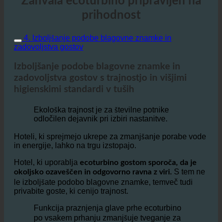
Zahvala ecoturbino pripravljen na
prihodnost
4. Izboljšanje podobe blagovne znamke in
zadovoljstva gostov
Izboljšanje podobe blagovne znamke in
zadovoljstva gostov s trajnostjo in višjimi
higienskimi standardi v tuših
Ekološka trajnost je za številne potnike
odločilen dejavnik pri izbiri nastanitve.
Hoteli, ki sprejmejo ukrepe za zmanjšanje porabe vode
in energije, lahko na trgu izstopajo.
Hotel, ki uporablja
ecoturbino gostom sporoča, da je
S tem ne
okoljsko ozaveščen in odgovorno ravna z viri.
le izboljšate podobo blagovne znamke, temveč tudi
privabite goste, ki cenijo trajnost.