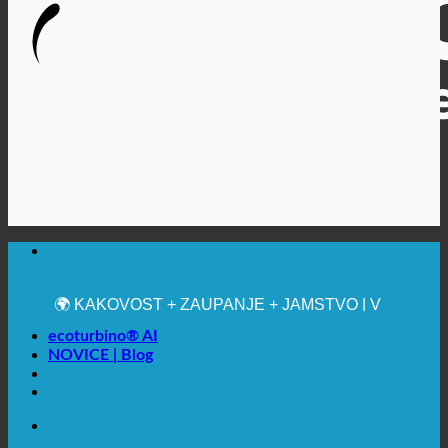
🔆 MAKSIMALNA SANITARNA HIGIENA
✚ IZRECNO MEDICINSKO PRIPOROČENO
💧 VARČEVANJE. TRAJNOSTNO.
🌍 KAKOVOST + ZAUPANJE + JAMSTVO | V
UPORABI PO VSEM SVETU
ecoturbino® AI
NOVICE | Blog