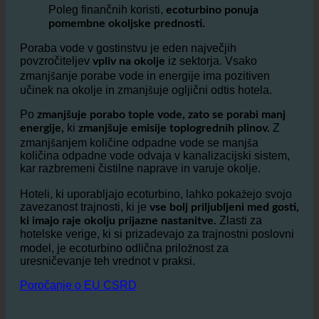
manjšo porabo vode
Poleg finančnih koristi,
ecoturbino ponuja
pomembne okoljske prednosti.
Poraba vode v gostinstvu je eden največjih
povzročiteljev
iz sektorja. Vsako
vpliv na okolje
zmanjšanje porabe vode in energije ima pozitiven
učinek na okolje in zmanjšuje ogljični odtis hotela.
Po
zmanjšuje porabo tople vode, zato se porabi manj
ki
Z
energije,
zmanjšuje emisije toplogrednih plinov.
zmanjšanjem količine odpadne vode se manjša
količina odpadne vode odvaja v kanalizacijski sistem,
kar razbremeni čistilne naprave in varuje okolje.
Hoteli, ki uporabljajo ecoturbino, lahko pokažejo svojo
zavezanost trajnosti, ki je
vse bolj priljubljeni med gosti,
Zlasti za
ki imajo raje okolju prijazne nastanitve.
hotelske verige, ki si prizadevajo za trajnostni poslovni
model, je ecoturbino odlična priložnost za
uresničevanje teh vrednot v praksi.
Poročanje o EU CSRD