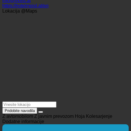
5441 Semriach, Markt 26 | Avstrija (Štajerska)
+43 6243 22320
info@moisl.at
https://hotelmoisl.at/en
Lokacija @Maps
Pridobite navodila
Z avtomobilom
Z javnim prevozom
Hoja
Kolesarjenje