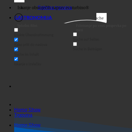
Poslovni
Spletna trgovina
GASTRONOMIJA
Suche
Splošni filtri
Filtriranje po vrsti prispevka po
meri
Exakte Übereinstimmung
Suche auf Seiten
Kako priti do naslova
Suche in Beiträgen
Suche im Inhalt
Iskanje v izvlečku
Horror Show
Trgovina