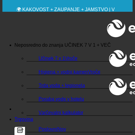
🔆 MAKSIMALNA SANITARNA HIGIENA
✚ IZRECNO MEDICINSKO PRIPOROČENO
💧 VARČEVANJE. TRAJNOSTNO.
🌍 KAKOVOST + ZAUPANJE + JAMSTVO | V
UPORABI PO VSEM SVETU
Neposredno do znanja
UČINEK 7 V 1 + VEČ
Učinek 7 v 1
Higiena + vodni kamen
Trda voda + legionela
Poraba vode v hotelu
Varčevalni kalkulator
Trgovina