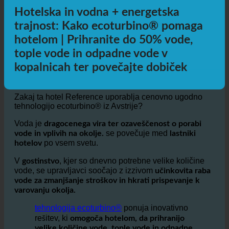
Dodatne informacije
Hotelska in vodna + energetska
trajnost: Kako ecoturbino® pomaga
hotelom | Prihranite do 50% vode,
tople vode in odpadne vode v
kopalnicah ter povečajte dobiček
Zakaj ta hotel Reference uporablja cenovno ugodno
tehnologijo ecoturbino® iz Avstrije?
Voda je
dragocenega vira ter ozaveščenost o porabi
se povečuje med
vode in vplivih na okolje.
lastniki
po vsem svetu.
hotelov
V
, kjer so dnevno potrebne velike količine
gostinstvo
vode, se upravljavci soočajo z izzivom
učinkovita raba
vode za zmanjšanje stroškov in hkrati prispevanje k
varovanju okolja.