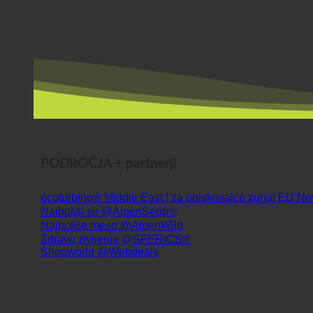
PODROČJA + partnerji
ecoturbino® Middle East | za obiskovalce zunaj EU
Najboljši sir @AlpenSepp®
Najboljše meso @AlpenWild
Zdravo življenje @SFERICS®
Shopworld @Webdeals