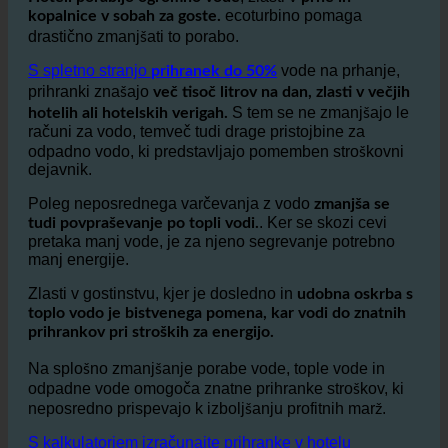
hotelskih kopalnicah in tuših
, zlasti v
Hoteli porabijo ogromno vode
prhe in
ecoturbino pomaga
kopalnice v sobah za goste.
drastično zmanjšati to porabo.
S spletno stranjo
vode na prhanje,
prihranek do 50%
prihranki znašajo
več tisoč litrov na dan, zlasti v večjih
S tem se ne zmanjšajo le
hotelih ali hotelskih verigah.
računi za vodo, temveč tudi drage pristojbine za
odpadno vodo, ki predstavljajo pomemben stroškovni
dejavnik.
Poleg neposrednega varčevanja z vodo
zmanjša se
. Ker se skozi cevi
tudi povpraševanje po topli vodi.
pretaka manj vode, je za njeno segrevanje potrebno
manj energije.
Zlasti v gostinstvu, kjer je dosledno in
udobna oskrba s
toplo vodo je bistvenega pomena, kar vodi do znatnih
prihrankov pri stroških za energijo.
Na splošno zmanjšanje porabe vode, tople vode in
odpadne vode omogoča znatne prihranke stroškov, ki