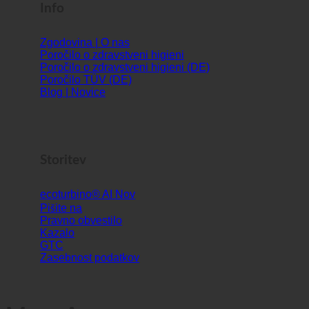
Info
Zgodovina | O nas
Poročilo o zdravstveni higieni
Poročilo o zdravstveni higieni (DE)
Poročilo TÜV (DE)
Blog | Novice
Storitev
ecoturbino® AI
Pišite na
Pravno obvestilo
Kazalo
GTC
Zasebnost podatkov