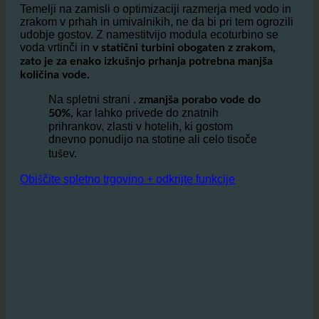
modul, ki se integrira v obstoječe glave za prhanje in
pipe.
Temelji na zamisli o optimizaciji razmerja med vodo in
zrakom v prhah in umivalnikih, ne da bi pri tem ogrozili
udobje gostov. Z namestitvijo modula ecoturbino se
voda vrtinči in
v statični turbini obogaten z zrakom,
zato je za enako izkušnjo prhanja potrebna manjša
količina vode.
Na spletni strani .
zmanjša porabo vode do
kar lahko privede do znatnih
50%,
prihrankov, zlasti v hotelih, ki gostom
dnevno ponudijo na stotine ali celo tisoče
tušev.
Obiščite spletno trgovino + odkrijte funkcije