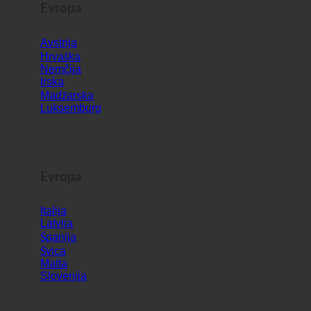
Evropa
Avstrija
Hrvaška
Nemčija
Irska
Madžarska
Luksemburg
Evropa
Italija
Latvija
Španija
Švica
Malta
Slovenija