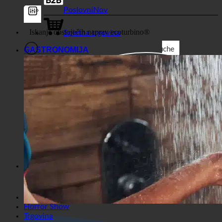
Trgovina
Poslovni
Spletna trgovina
GASTRONOMIJA
Suche
Splošni filtri
Filtriranje po vrsti prispevka po
meri
Exakte Übereinstimmung
Suche auf Seiten
Kako priti do naslova
Suche in Beiträgen
Suche im Inhalt
Iskanje v izvlečku
Horror Show