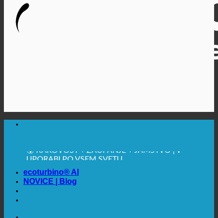
🔆 MAKSIMALNA SANITARNA HIGIENA
✚ IZRECNO MEDICINSKO PRIPOROČENO
💧 VARČEVANJE. TRAJNOSTNO.
🌍 KAKOVOST + ZAUPANJE + JAMSTVO | V
UPORABI PO VSEM SVETU
ecoturbino® AI
NOVICE | Blog