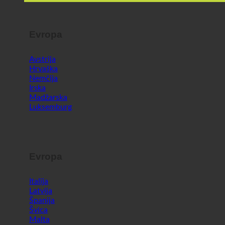
Evropa
Avstrija
Hrvaška
Nemčija
Irska
Madžarska
Luksemburg
Evropa
Italija
Latvija
Španija
Švica