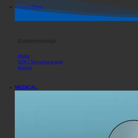
Trgovina
Horror Show
Gastronomija
Hotel
SPA | Termalna kopel
Kampi
MEDICAL