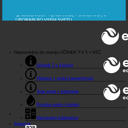
🔆 MAKSIMALNA SANITARNA HIGIENA
✚ IZRECNO MEDICINSKO PRIPOROČENO
💧 VARČEVANJE. TRAJNOSTNO.
🌍 KAKOVOST + ZAUPANJE + JAMSTVO | V
UPORABI PO VSEM SVETU
Neposredno do znanja
UČINEK 7 V 1 + VEČ
Učinek 7 v 1
Higiena + vodni kamen
Trda voda + legionela
Poraba vode v hotelu
Varčevalni kalkulator