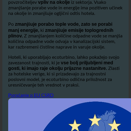
Poraba vode v gostinstvu je eden največjih
vpliv na okolje
povzročiteljev
iz sektorja. Vsako
zmanjšanje porabe vode in energije ima pozitiven učinek
na okolje in zmanjšuje ogljični odtis hotela.
zmanjšuje porabo tople vode, zato se porabi
Po
manj energije,
zmanjšuje emisije toplogrednih
ki
plinov.
Z zmanjšanjem količine odpadne vode se manjša
količina odpadne vode odvaja v kanalizacijski sistem,
kar razbremeni čistilne naprave in varuje okolje.
Hoteli, ki uporabljajo ecoturbino, lahko pokažejo svojo
vse bolj priljubljeni med
zavezanost trajnosti, ki je
gosti, ki imajo raje okolju prijazne nastanitve.
Zlasti
za hotelske verige, ki si prizadevajo za trajnostni
poslovni model, je ecoturbino odlična priložnost za
uresničevanje teh vrednot v praksi.
Poročanje o EU CSRD