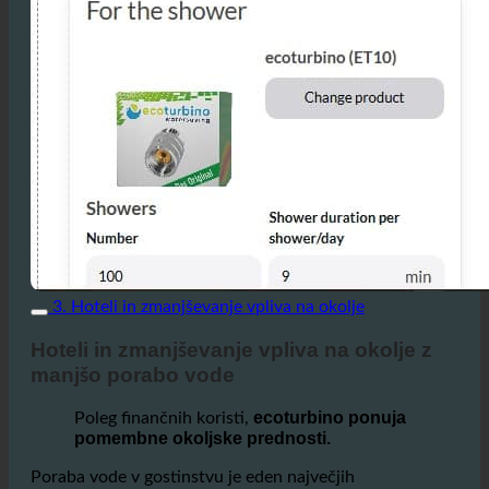
3. Hoteli in zmanjševanje vpliva na okolje
Hoteli in zmanjševanje vpliva na okolje z
manjšo porabo vode
ecoturbino ponuja
Poleg finančnih koristi,
pomembne okoljske prednosti.