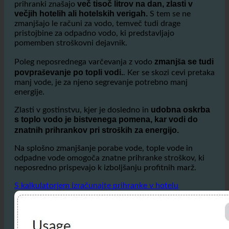
prihranek do 50%
S spletno stranjo
vode na prhanje,
več tisoč litrov na dan, zlasti v
prihranki znašajo
večjih hotelih ali hotelskih verigah.
S tem se ne
zmanjšajo le računi za vodo, temveč tudi drage
pristojbine za odpadno vodo, ki predstavljajo
pomemben stroškovni dejavnik.
zmanjša se tudi
Poleg neposrednega varčevanja z vodo
povpraševanje po topli vodi.
. Ker se skozi cevi pretaka
manj vode, je za njeno segrevanje potrebno manj
energije.
udobna oskrba
Zlasti v gostinstvu, kjer je dosledno in
s toplo vodo je bistvenega pomena, kar vodi do
znatnih prihrankov pri stroških za energijo.
Na splošno zmanjšanje porabe vode, tople vode in
odpadne vode omogoča znatne prihranke stroškov, ki
neposredno prispevajo k izboljšanju profitnih marž.
S kalkulatorjem izračunajte prihranke v hotelu