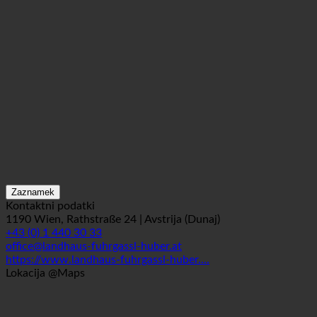
Zaznamek
Kontaktni podatki
1190 Wien, Rathstraße 24 | Avstrija (Dunaj)
+43 (0) 1 440 30 33
office@landhaus-fuhrgassl-huber.at
https://www.landhaus-fuhrgassl-huber....
Lokacija @Maps