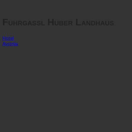
Zasebnost podatkov
Fuhrgassl Huber Landhaus
Hotel
Avstrija