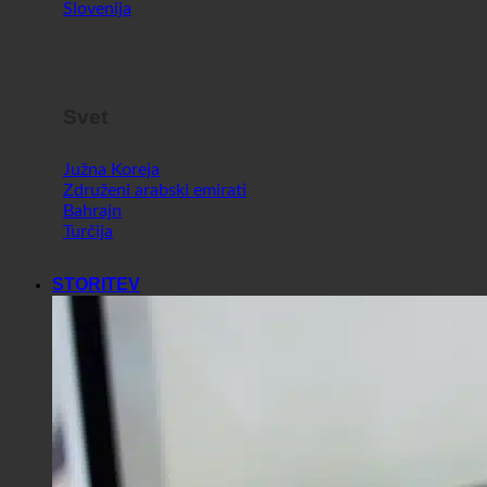
Malta
Slovenija
Svet
Južna Koreja
Združeni arabski emirati
Bahrajn
Turčija
STORITEV