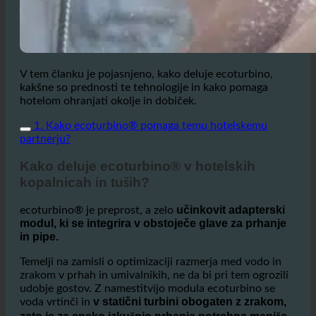
V tem članku je pojasnjeno, kako deluje ecoturbino,
kakšne so prednosti te tehnologije in kako pomaga
hotelom ohranjati okolje in dobiček.
1. Kako ecoturbino® pomaga temu hotelskemu
partnerju?
Kako deluje ecoturbino® v hotelskih
kopalnicah in tuših?
učinkovit adapterski
ecoturbino® je preprost, a zelo
modul, ki se integrira v obstoječe glave za prhanje
in pipe.
Temelji na zamisli o optimizaciji razmerja med vodo in
zrakom v prhah in umivalnikih, ne da bi pri tem ogrozili
udobje gostov. Z namestitvijo modula ecoturbino se