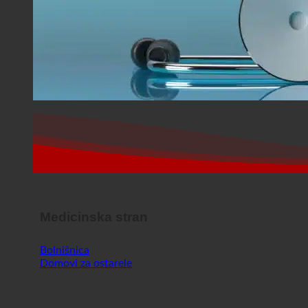
Medicinska stran
Bolnišnica
Domovi za ostarele