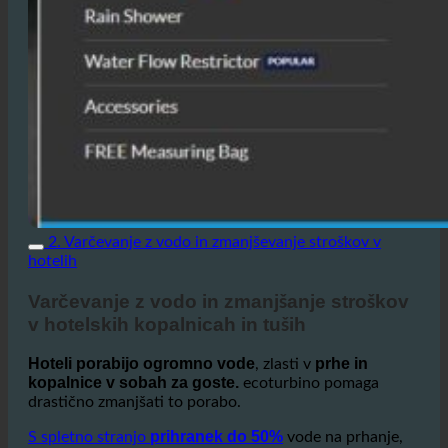
2. Varčevanje z vodo in zmanjševanje stroškov v
hotelih
Varčevanje z vodo in zmanjšanje stroškov
v hotelskih kopalnicah in tuših
Hoteli porabijo ogromno vode
prhe in
, zlasti v
kopalnice v sobah za goste.
ecoturbino pomaga
drastično zmanjšati to porabo.