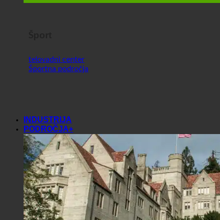
Šport
telovadni center
Športna področja
INDUSTRIJA
PODROČJA+