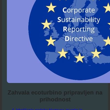
Zahvala ecoturbino pripravljen na
prihodnost