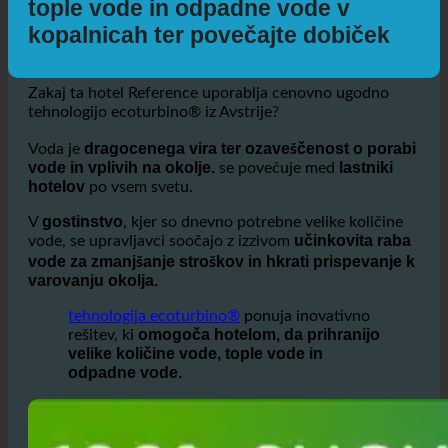
hotelom | Prihranite do 50% vode,
tople vode in odpadne vode v
kopalnicah ter povečajte dobiček
Zakaj ta hotel Reference uporablja cenovno ugodno
tehnologijo ecoturbino® iz Avstrije?
dragocenega vira ter ozaveščenost o porabi
Voda je
vode in vplivih na okolje.
lastniki
se povečuje med
hotelov
po vsem svetu.
gostinstvo
V
, kjer so dnevno potrebne velike količine
učinkovita raba
vode, se upravljavci soočajo z izzivom
vode za zmanjšanje stroškov in hkrati prispevanje k
varovanju okolja.
tehnologija ecoturbino®
ponuja inovativno
omogoča hotelom, da prihranijo
rešitev, ki
velike količine vode, tople vode in
odpadne vode.