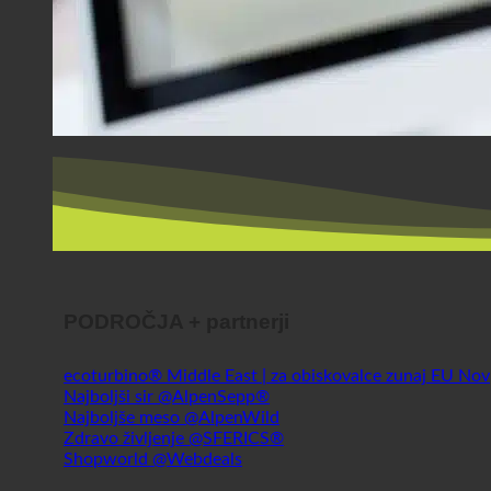
PODROČJA + partnerji
ecoturbino® Middle East | za obiskovalce zunaj EU
Najboljši sir @AlpenSepp®
Najboljše meso @AlpenWild
Zdravo življenje @SFERICS®
Shopworld @Webdeals