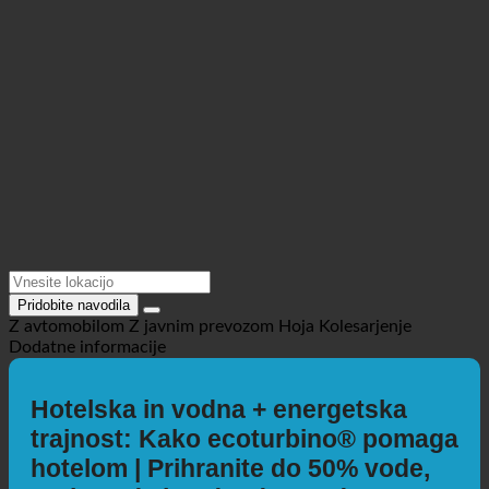
Pridobite navodila
Z avtomobilom
Z javnim prevozom
Hoja
Kolesarjenje
Dodatne informacije
Hotelska in vodna + energetska
trajnost: Kako ecoturbino® pomaga