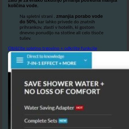
v statični turbini obogaten z zrakom,
voda vrtinči in
zato je za enako izkušnjo prhanja potrebna manjša
količina vode.
zmanjša porabo vode
Na spletni strani .
do 50%,
kar lahko privede do znatnih
prihrankov, zlasti v hotelih, ki gostom
dnevno ponudijo na stotine ali celo tisoče
tušev.
Obiščite spletno trgovino + odkrijte funkcije