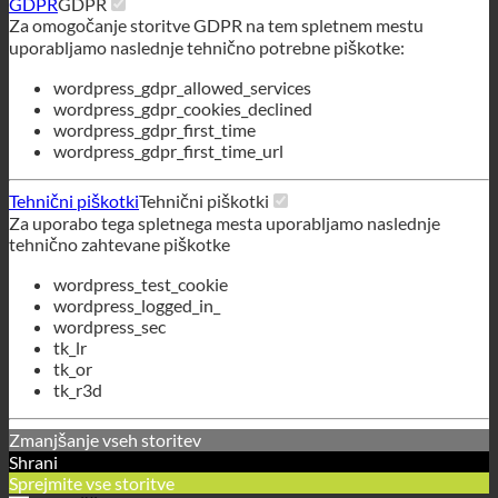
Tehnični piškotki
Tehnični piškotki
Za uporabo tega spletnega mesta uporabljamo naslednje
tehnično zahtevane piškotke
wordpress_test_cookie
wordpress_logged_in_
wordpress_sec
tk_lr
tk_or
tk_r3d
Zmanjšanje vseh storitev
Shrani
Sprejmite vse storitve
Slovenščina