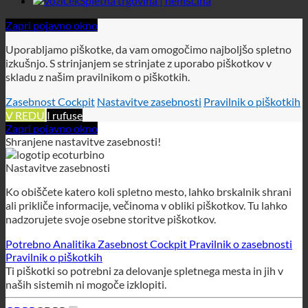
Zasebnost Cockpit
Nastavitve zasebnosti
Pravilnik o piškotkih
V REDU
I rufuse
Zapri pojavno okno
Shranjene nastavitve zasebnosti!
Nastavitve zasebnosti
Ko obiščete katero koli spletno mesto, lahko brskalnik shrani
ali prikliče informacije, večinoma v obliki piškotkov. Tu lahko
nadzorujete svoje osebne storitve piškotkov.
Potrebno
Analitika
Zasebnost Cockpit
Pravilnik o zasebnosti
Pravilnik o piškotkih
Ti piškotki so potrebni za delovanje spletnega mesta in jih v
naših sistemih ni mogoče izklopiti.
GDPR
GDPR
Za omogočanje storitve GDPR na tem spletnem mestu
uporabljamo naslednje tehnično potrebne piškotke:
wordpress_gdpr_allowed_services
wordpress_gdpr_cookies_declined
wordpress_gdpr_first_time
wordpress_gdpr_first_time_url