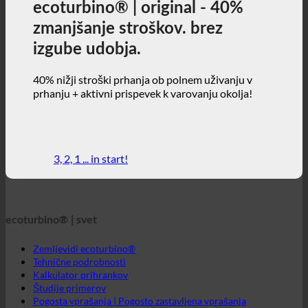
3, 2, 1 ... in start!
ecoturbino® | svet
Zemljevidi ecoturbino®
Tehnične podrobnosti
Kalkulator prihrankov
Študije primerov
Pogosta vprašanja | Pogosto zastavljena vprašanja
Spletna trgovina | angleščina
ecoturbino® | direct
Pišite na
GTC
Zasebnost podatkov