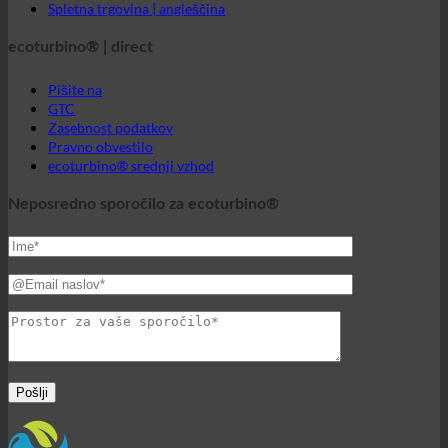
Pravno obvestilo
ecoturbino® srednji vzhod
Neposredno sporočilo za ecoturbino®
Svet ecoturbino®
© 2026 ecoturbino® | Ing. Werner Krenek | AVSTRIJA |
+43
699 18180000