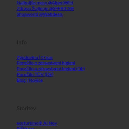
Info
Zgodovina | O nas
Poročilo o zdravstveni higieni
Poročilo o zdravstveni higieni (DE)
Poročilo TÜV (DE)
Blog | Novice
Storitev
ecoturbino® AI
Pišite na
Pravno obvestilo
Kazalo
GTC
Zasebnost podatkov