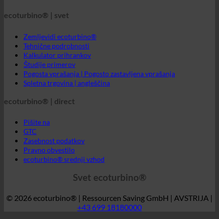
Pogosta vprašanja | Pogosto zastavljena vprašanja
Spletna trgovina | angleščina
ecoturbino® | direct
Pišite na
GTC
Zasebnost podatkov
Pravno obvestilo
ecoturbino® srednji vzhod
Svet ecoturbino®
© 2026 ecoturbino® | Ressourcen Saving GmbH | AVSTRIJA |
+43 699 18180000
INFORMACIJE
ODLOČILO
Hotel
SPA | Termalna kopel
Kampi
Medicinska stran