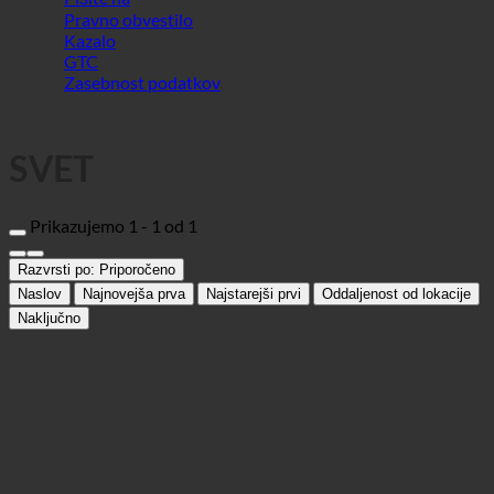
SVET
Prikazujemo 1 - 1 od 1
Razvrsti po:
Priporočeno
Naslov
Najnovejša prva
Najstarejši prvi
Oddaljenost od lokacije
Naključno
Deutscher Orden Ordenswerke
Društva
83075 Bad Feilnbach, Schwarzenbergstarße 17 | Nemčija (Bayern)
+49 (0) 8020 906 -100