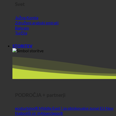
STORITEV
PODROČJA + partnerji
ecoturbino® Middle East | za obiskovalce zunaj EU
Najboljši sir @AlpenSepp®
Najboljše meso @AlpenWild
Zdravo življenje @SFERICS®
Shopworld @Webdeals