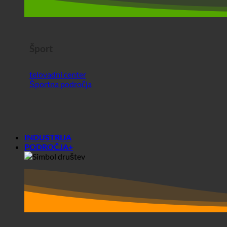
telovadni center
Športna področja
INDUSTRIJA
PODROČJA+
Območja+
Društva
Študentski domovi
Pred in po analizi ecoturbina