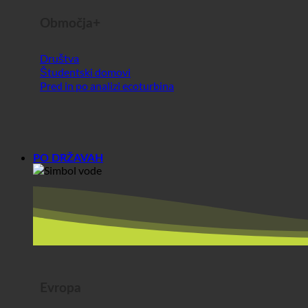
PO DRŽAVAH
Evropa
Avstrija
Hrvaška
Nemčija
Irska
Madžarska
Luksemburg