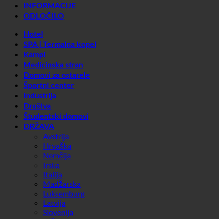
Domovi za ostarele
Športni center
Industrija
Društva
Študentski domovi
DRŽAVA
Avstrija
Hrvaška
Nemčija
Irska
Italija
Madžarska
Luksemburg
Latvija
Slovenija
Južna Koreja
Španija
Švica
Združeni arabski emirati