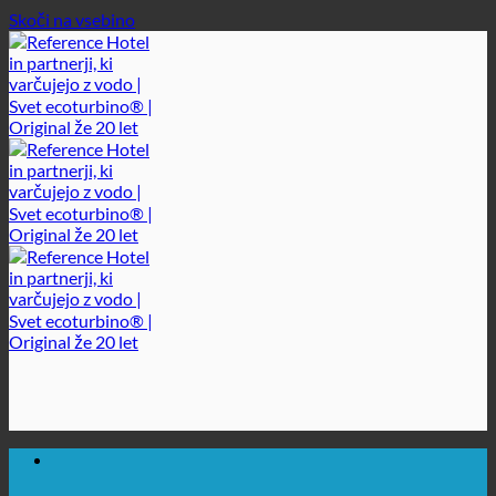
Skoči na vsebino
🔆 MAKSIMALNA SANITARNA HIGIENA
✚ IZRECNO MEDICINSKO PRIPOROČENO