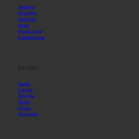
Evropa
Italija
Latvija
Španija
Švica
Malta
Slovenija
Svet
Južna Koreja
Združeni arabski emirati
Bahrajn
Turčija