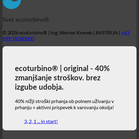
ecoturbino® | original - 40%
zmanjšanje stroškov. brez
izgube udobja.
40% nižji stroški prhanja ob polnem uživanju v
prhanju + aktivni prispevek k varovanju okolja!
3, 2, 1 ... in start!
ecoturbino® | svet
Zemljevidi ecoturbino®
Tehnične podrobnosti
Kalkulator prihrankov
Študije primerov