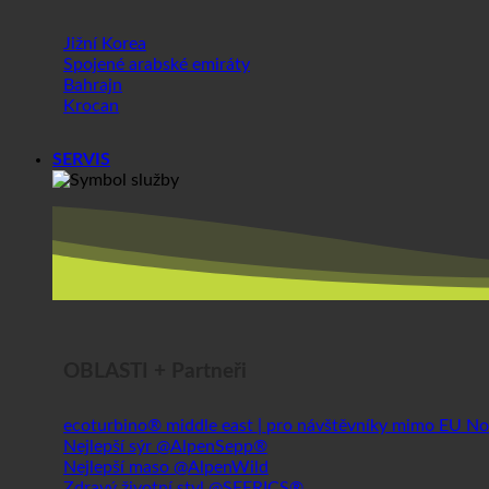
SERVIS
OBLASTI + Partneři
ecoturbino® middle east | pro návštěvníky mimo EU
Nejlepší sýr @AlpenSepp®
Nejlepší maso @AlpenWild
Zdravý životní styl @SFERICS®
Shopworld @Webdeals
Informace