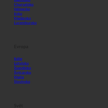
Evropa
Itálie
Lotyšsko
Španělsko
Švýcarsko
Malta
Slovinsko
Svět
Jižní Korea
Spojené arabské emiráty
Bahrajn
Krocan