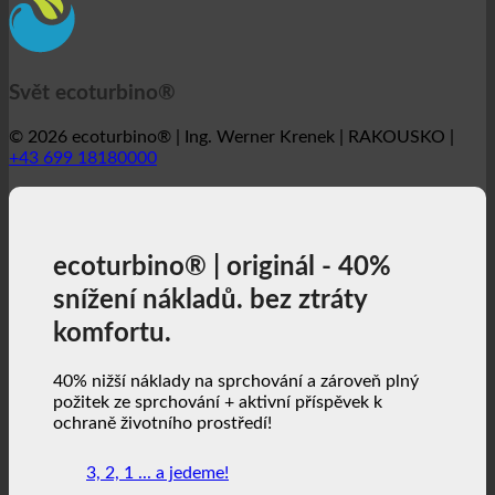
+43 699 18180000
ecoturbino® | originál - 40%
snížení nákladů. bez ztráty
komfortu.
40% nižší náklady na sprchování a zároveň plný
požitek ze sprchování + aktivní příspěvek k
ochraně životního prostředí!
3, 2, 1 ... a jedeme!
ecoturbino® | svět
Mapy ecoturbino®
Technické detaily