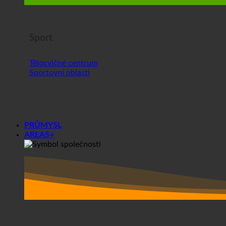
Sportovní oblasti
PRŮMYSL
AREAS+
Oblasti+
Společnosti
Studentské koleje
Před a po analýze ecoturbino