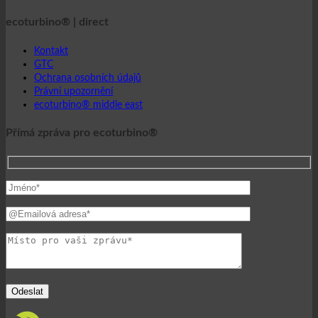
ecoturbino® middle east
Přímá zpráva pro ecoturbino®
Svět ecoturbino®
© 2026 ecoturbino® | Ing. Werner Krenek | RAKOUSKO |