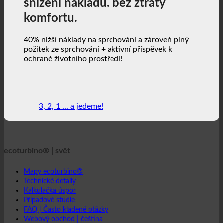
3, 2, 1 ... a jedeme!
ecoturbino® | svět
Mapy ecoturbino®
Technické detaily
Kalkulačka úspor
Případové studie
FAQ | Často kladené otázky
Webový obchod | čeština
ecoturbino® | direct
Kontakt
GTC
Ochrana osobních údajů
Právní upozornění