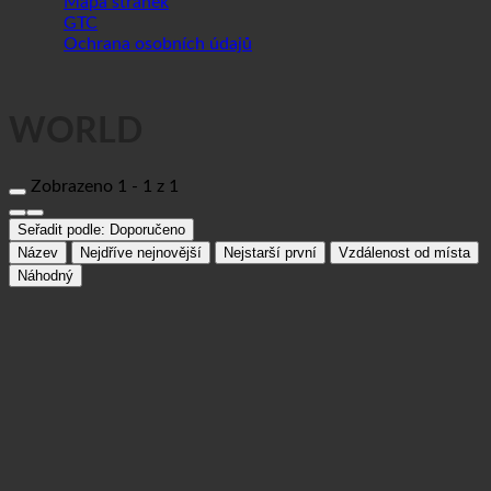
Zobrazeno 1 - 1 z 1
Seřadit podle:
Doporučeno
Název
Nejdříve nejnovější
Nejstarší první
Vzdálenost od místa
Náhodný
Deutscher Orden Ordenswerke
Společnosti
83075 Bad Feilnbach, Schwarzenbergstarße 17 | Německo (Bayern)
+49 (0) 8020 906 -100