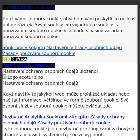
Soukromí v kokpitu
Nastavení ochrany osobních údajů
Zásady používání souborů cookie
OK
Rufuse
Zavřít vyskakovací okno
Nastavení ochrany osobních údajů uloženo!
Nastavení ochrany osobních údajů
Když navštívíte jakýkoli web, může prohlížeč ukládat nebo
načítat informace, většinou ve formě souborů cookie. Své
osobní služby souborů cookie můžete ovládat zde.
Nezbytné
Analytika
Soukromí v kokpitu
Zásady ochrany
osobních údajů
Zásady používání souborů cookie
Tyto soubory cookie jsou nezbytné pro fungování webových
stránek a v našich systémech je nelze vypnout.
GDPR
GDPR
K zajištění služby GDPR na těchto webových stránkách
používáme následující technicky nezbytné soubory cookie:
wordpress_gdpr_allowed_services
wordpress_gdpr_cookies_declined
wordpress_gdpr_first_time