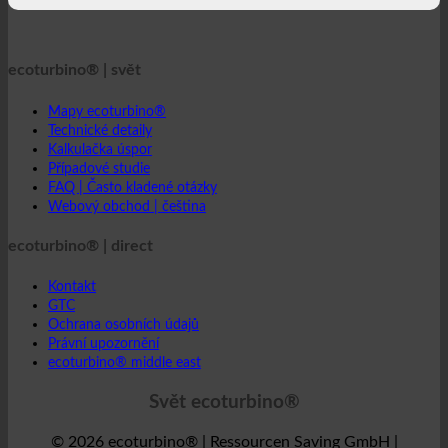
Kalkulačka úspor
Případové studie
FAQ | Často kladené otázky
Webový obchod | čeština
ecoturbino® | direct
Kontakt
GTC
Ochrana osobních údajů
Právní upozornění
ecoturbino® middle east
Svět ecoturbino®
© 2026 ecoturbino® | Ressourcen Saving GmbH |
RAKOUSKO |
+43 699 18180000
INFORMACE
NAŘÍZENO
Hotel
SPA | Termální lázně