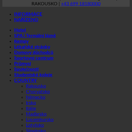
Kempy
Lékařské stránky
Domovy důchodců
Sportovní centrum
Průmysl
Společnosti
Studentské koleje
COUNTRY
Rakousko
Chorvatsko
Německo
Irsko
Itálie
Maďarsko
Lucembursko
Lotyšsko
Slovinsko
Jižní Korea
Španělsko
Švýcarsko
Spojené arabské emiráty