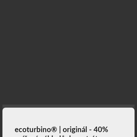
ecoturbino® | originál - 40%
snížení nákladů. bez ztráty
komfortu.
40% nižší náklady na sprchování a zároveň plný
požitek ze sprchování + aktivní příspěvek k
ochraně životního prostředí!