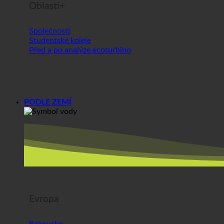
PODLE ZEMÍ
Evropa
Rakousko
Chorvatsko
Německo
Irsko
Maďarsko
Lucembursko