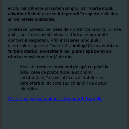
Cum funcționează ecoturbino® în băile și
dușurile hotelurilor?
ecoturbino® este un sistem simplu, dar foarte
modul
adaptor eficient care se integrează în capetele de duș
și robinetele existente.
Acesta se bazează pe ideea de a optimiza raportul dintre
apă și aer în dușuri și chiuvete, fără a compromite
confortul oaspeților. Prin instalarea modulului
ecoturbino, apa este învârtită și
îmbogățit cu aer într-o
turbină statică, necesitând mai puțină apă pentru a
oferi aceeași experiență de duș.
Aceasta
reduce consumul de apă cu până la
50%,
ceea ce poate duce la economii
substanțiale, în special în cazul hotelurilor
care oferă zilnic sute sau chiar mii de dușuri
clienților.
Vizitați magazinul online + descoperiți funcțiile