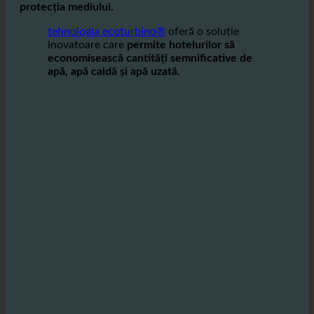
mari de apă zilnic, operatorii se confruntă cu
provocarea de a
utilizarea eficientă a apei pentru a
reduce costurile, contribuind în același timp la
protecția mediului.
tehnologia ecoturbino®
oferă o soluție
inovatoare care
permite hotelurilor să
economisească cantități semnificative de
apă, apă caldă și apă uzată.