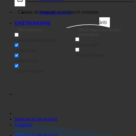
Magazin
Afaceri
Magazin online
Urmăriți
GASTRONOMIE
Filtre generice
Filtrați după tipul de post
personalizat
Exakte Übereinstimmung
Sușă pe pagini
Urmăriți Titel
Accesați Beiträgen
Urmăriți Inhalt
Căutare în excerpt
Spectacol de groază