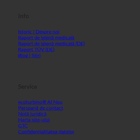
Shopworld @Webdeals
Info
Istoric | Despre noi
Raport de igienă medicală
Raport de igienă medicală (DE)
Raport TÜV (DE)
Blog | Știri
Service
ecoturbino® AI
Persoană de contact
Notă juridică
Harta site-ului