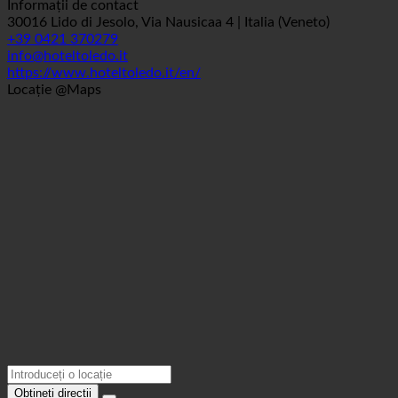
Marcaj
Informații de contact
30016 Lido di Jesolo, Via Nausicaa 4 | Italia (Veneto)
+39 0421 370279
info@hoteltoledo.it
https://www.hoteltoledo.it/en/
Locație @Maps