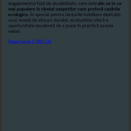
tratare a apelor reziduale și protejează mediul.
Hotelurile care utilizează ecoturbino își pot demonstra
angajamentul față de durabilitate, care este
din ce în ce
mai populare în rândul oaspeților care preferă cazările
ecologice.
În special pentru lanțurile hoteliere dedicate
unui model de afaceri durabil, ecoturbino oferă o
oportunitate excelentă de a pune în practică aceste
valori.
Raportarea CSRD UE