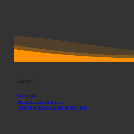
Zone+
Societăți
Reședințe studențești
Înainte și după analiza ecoturbină