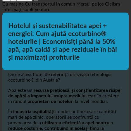
Obțineți direcții
Cu mașina
Cu transportul în comun
Mersul pe jos
Ciclism
Informații suplimentare
Hotelul și sustenabilitatea apei +
energiei: Cum ajută ecoturbino®
hotelurile | Economisiți până la 50%
apă, apă caldă și ape reziduale în băi
și maximizați profiturile
De ce acest hotel de referință utilizează tehnologia
ecoturbino® din Austria?
Apa este un
resursă prețioasă, și conștientizarea risipei
de apă și a impactului asupra mediului
este în creștere
în rândul
proprietari de hoteluri
la nivel mondial.
În
industria ospitalității
, unde sunt necesare cantități