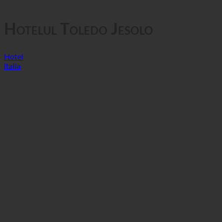
GTC
Confidențialitatea datelor
Hotelul Toledo Jesolo
Hotel
Italia