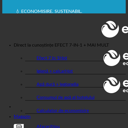
🔆 IGIENĂ SANITARĂ MAXIMĂ
✚ RECOMANDAT ÎN MOD EXPRES DIN PUNCT DE
VEDERE MEDICAL
💧 ECONOMISIRE. SUSTENABIL.
🌍 CALITATE + ÎNCREDERE + GARANȚIE | UTILIZATE
ÎN ÎNTREAGA LUME
Direct la cunoștințe
EFECT 7-IN-1 + MAI MULT
Efect 7 în 1
Igienă + calcar
Apă dură + legionella
Consumul de apă al hotelului
Calculator de economisire