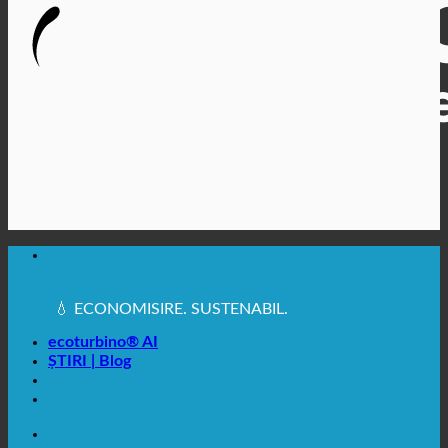
🔆 IGIENĂ SANITARĂ MAXIMĂ
✚ RECOMANDAT ÎN MOD EXPRES DIN PUNCT DE
VEDERE MEDICAL
💧 ECONOMISIRE. SUSTENABIL.
🌍 CALITATE + ÎNCREDERE + GARANȚIE | UTILIZATE
ÎN ÎNTREAGA LUME
ecoturbino® AI
ȘTIRI | Blog