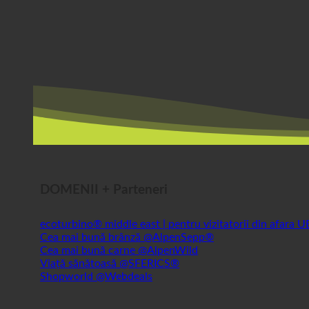
DOMENII + Parteneri
ecoturbino® middle east | pentru vizitatorii din afara 
Cea mai bună brânză @AlpenSepp®
Cea mai bună carne @AlpenWild
Viață sănătoasă @SFERICS®