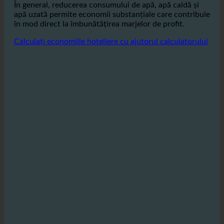
și
furnizarea confortabilă de apă caldă este esențială,
ceea ce duce la economii semnificative de energie.
În general, reducerea consumului de apă, apă caldă și
apă uzată permite economii substanțiale care contribuie
în mod direct la îmbunătățirea marjelor de profit.
Calculați economiile hoteliere cu ajutorul calculatorului