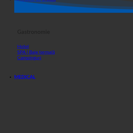
Magazin
Spectacol de groază
Gastronomie
Hotel
SPA | Baie termală
Campinguri
MEDICAL