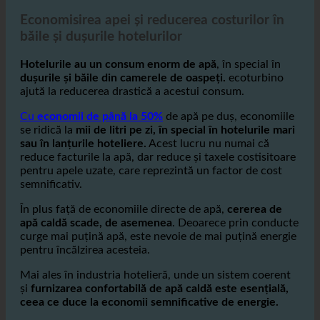
2. Economisirea apei și reducerea costurilor în
hoteluri
Economisirea apei și reducerea costurilor în
băile și dușurile hotelurilor
Hotelurile au un consum enorm de apă
, în special în
dușurile și băile din camerele de oaspeți.
ecoturbino
ajută la reducerea drastică a acestui consum.
Cu
economii de până la 50%
de apă pe duș, economiile
se ridică la
mii de litri pe zi, în special în hotelurile mari
sau în lanțurile hoteliere.
Acest lucru nu numai că
reduce facturile la apă, dar reduce și taxele costisitoare
pentru apele uzate, care reprezintă un factor de cost
semnificativ.
În plus față de economiile directe de apă,
cererea de
apă caldă scade, de asemenea
. Deoarece prin conducte
curge mai puțină apă, este nevoie de mai puțină energie
pentru încălzirea acesteia.
Mai ales în industria hotelieră, unde un sistem coerent